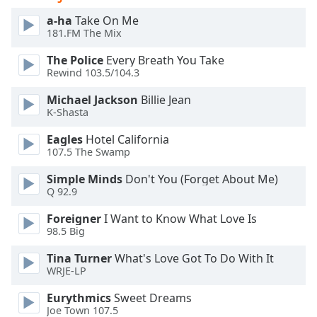
a-ha
Take On Me
Opacity
181.FM The Mix
The Police
Every Breath You Take
Caption
Rewind 103.5/104.3
Area
Michael Jackson
Billie Jean
Background
K-Shasta
Color
Eagles
Hotel California
107.5 The Swamp
Opacity
Simple Minds
Don't You (Forget About Me)
Q 92.9
Font
Size
Foreigner
I Want to Know What Love Is
98.5 Big
Text
Tina Turner
What's Love Got To Do With It
WRJE-LP
Edge
Style
Eurythmics
Sweet Dreams
Joe Town 107.5