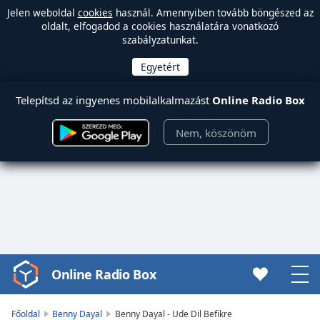
Jelen weboldal
cookies
használ. Amennyiben tovább böngészed az
oldalt, elfogadod a cookies használatára vonatkozó
szabályzatunkat.
Telepítsd az ingyenes mobilalkalmazást
Online Radio Box
Nem, köszönöm
Online Radio Box
Video
Player
is
Főoldal
Benny Dayal
Benny Dayal - Ude Dil Befikre