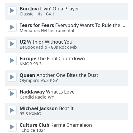
Font
Bon Jovi
Livin' On a Prayer
Family
Classic Hits 104.1
Tears for Fears
Everybody Wants To Rule the World
Reset
Memorias FM Instrumental
Done
U2
With or Without You
Close
BeGoodRadio - 80s Rock Mix
Modal
Dialog
End
Europe
The Final Countdown
KMOR 93.3
of
dialog
Queen
Another One Bites the Dust
window.
Olympia's 95.3 KGY
Haddaway
What Is Love
Candid Radio WY
Michael Jackson
Beat It
95.3 KXMO
Culture Club
Karma Chameleon
"Choice 102"