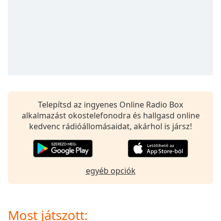
of
dialog
window.
Escape
will
cancel
and
close
the
window.
Telepítsd az ingyenes Online Radio Box
alkalmazást okostelefonodra és hallgasd online
Text
kedvenc rádióállomásaidat, akárhol is jársz!
Color
Opacity
egyéb opciók
Text
Background
Most játszott:
Color