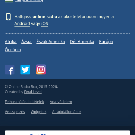
Hallgass
online radio
az okostelefonodon ingyen a
Android
vagy
iOS
Afrika
Ázsia
Észak Amerika
Dél Amerika
Európa
Óceánia
© Online Radio Box, 2015-2026.
Created by
Final Level
Felhasználási feltételek
Adatvédelem
Visszajelzés
Widgetek
A rádióállomások