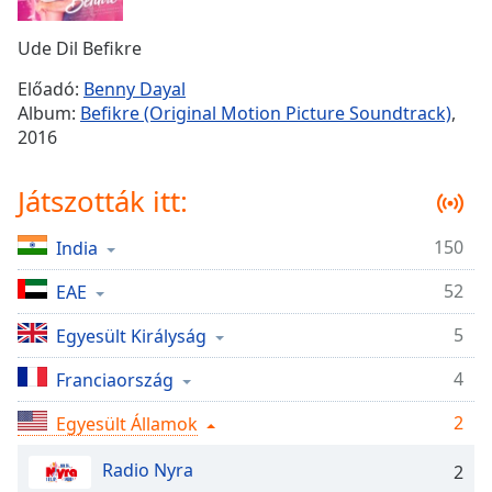
Remaining
Time
-
Ude Dil Befikre
-:-
Előadó:
Benny Dayal
1x
Album:
Befikre (Original Motion Picture Soundtrack)
,
Playback
2016
Rate
Chapters
Játszották itt:
Chapters
150
India
Descriptions
52
EAE
descriptions
off
,
5
Egyesült Királyság
selected
4
Franciaország
Subtitles
2
Egyesült Államok
subtitles
settings
,
Radio Nyra
2