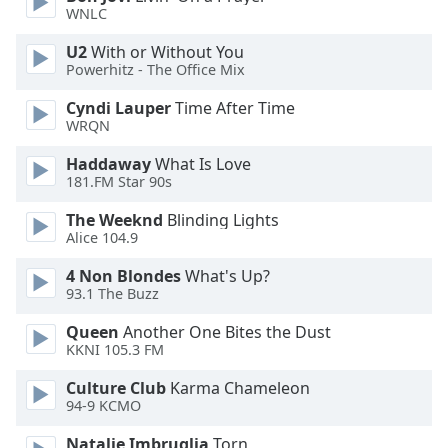
Font
WNLC
Family
U2
With or Without You
Powerhitz - The Office Mix
Reset
Cyndi Lauper
Time After Time
Done
WRQN
Close
Modal
Haddaway
What Is Love
Dialog
181.FM Star 90s
End
of
The Weeknd
Blinding Lights
dialog
Alice 104.9
window.
4 Non Blondes
What's Up?
93.1 The Buzz
Queen
Another One Bites the Dust
KKNI 105.3 FM
Culture Club
Karma Chameleon
94-9 KCMO
Natalie Imbruglia
Torn