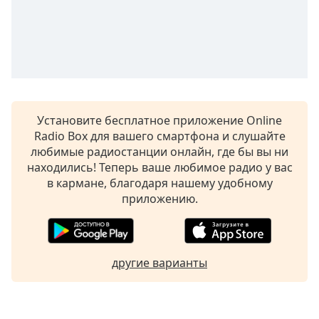
of
dialog
window.
Escape
will
cancel
and
close
Установите бесплатное приложение Online
the
Radio Box для вашего смартфона и слушайте
window.
любимые радиостанции онлайн, где бы вы ни
находились! Теперь ваше любимое радио у вас
Text
в кармане, благодаря нашему удобному
Color
приложению.
Opacity
другие варианты
Text
Background
Color