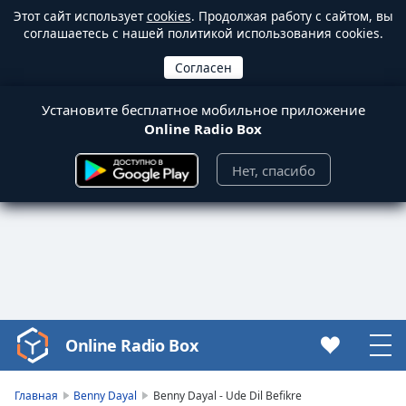
Этот сайт использует
cookies
. Продолжая работу с сайтом, вы
соглашаетесь с нашей политикой использования cookies.
Установите бесплатное мобильное приложение
Online Radio Box
Нет, спасибо
Online Radio Box
Video
Player
is
Главная
Benny Dayal
Benny Dayal - Ude Dil Befikre