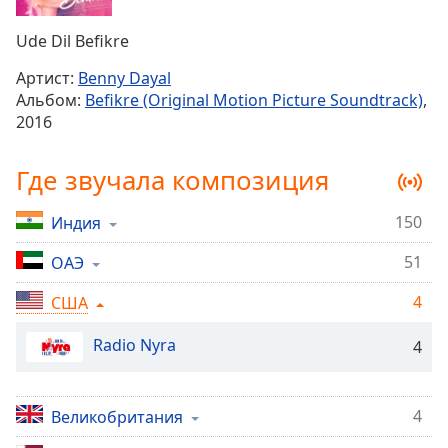
Remaining
Time
-
Ude Dil Befikre
-:-
Артист:
Benny Dayal
1x
Альбом:
Befikre (Original Motion Picture Soundtrack)
,
Playback
2016
Rate
Chapters
Где звучала композиция
Chapters
150
Индия
Descriptions
51
ОАЭ
descriptions
off
,
4
США
selected
Radio Nyra
4
Subtitles
subtitles
4
Великобритания
settings
,
opens