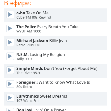
В эфире:
Opacity
a-ha
Take On Me
CyberFM 80s Rewind
Caption
The Police
Every Breath You Take
Area
WYBT AM 1000
Background
Michael Jackson
Billie Jean
Color
Retro Plus FM
R.E.M.
Losing My Religion
Opacity
Tally 99.9
Simple Minds
Don't You (Forget About Me)
Font
The River 95.9
Size
Foreigner
I Want to Know What Love Is
80s Retro
Text
Edge
Eurythmics
Sweet Dreams
Style
107 Wans Fm
Bon Jovi
Livin' On a Prayer