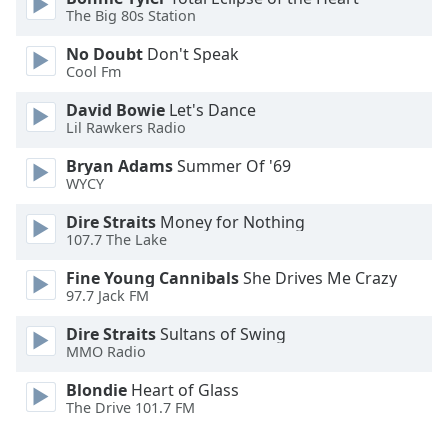
Font
The Big 80s Station
Family
No Doubt
Don't Speak
Cool Fm
Reset
David Bowie
Let's Dance
Done
Lil Rawkers Radio
Close
Modal
Bryan Adams
Summer Of '69
Dialog
WYCY
End
of
Dire Straits
Money for Nothing
dialog
107.7 The Lake
window.
Fine Young Cannibals
She Drives Me Crazy
97.7 Jack FM
Dire Straits
Sultans of Swing
MMO Radio
Blondie
Heart of Glass
The Drive 101.7 FM