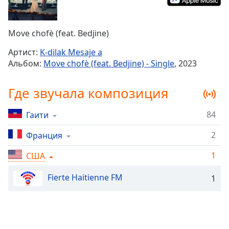
Remaining
Time
-
-:-
Move chofè (feat. Bedjine)
1x
Артист:
K-dilak Mesaje a
Playback
Альбом:
Move chofè (feat. Bedjine) - Single
, 2023
Rate
Chapters
Где звучала композиция
Chapters
84
Гаити
Descriptions
2
Франция
descriptions
off
,
1
США
selected
Fierte Haitienne FM
1
Subtitles
subtitles
settings
,
opens