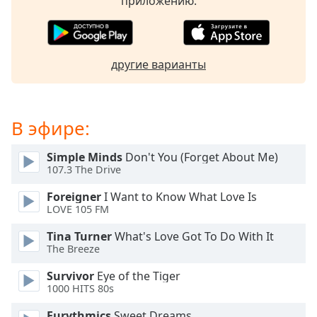
приложению.
of
dialog
window.
Escape
другие варианты
will
cancel
and
close
В эфире:
the
window.
Simple Minds
Don't You (Forget About Me)
107.3 The Drive
Text
Color
Foreigner
I Want to Know What Love Is
LOVE 105 FM
Opacity
Tina Turner
What's Love Got To Do With It
The Breeze
Text
Survivor
Eye of the Tiger
Background
1000 HITS 80s
Color
Eurythmics
Sweet Dreams