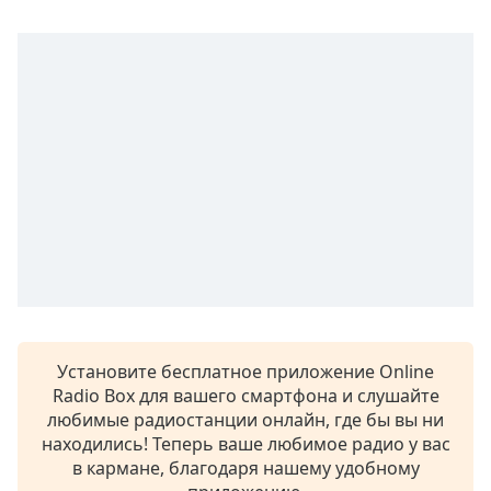
subtitles
settings
dialog
subtitles
off
,
selected
Audio
Track
Picture-
in-
Picture
Fullscreen
This
is
Установите бесплатное приложение Online
a
Radio Box для вашего смартфона и слушайте
modal
любимые радиостанции онлайн, где бы вы ни
window.
находились! Теперь ваше любимое радио у вас
в кармане, благодаря нашему удобному
Beginning