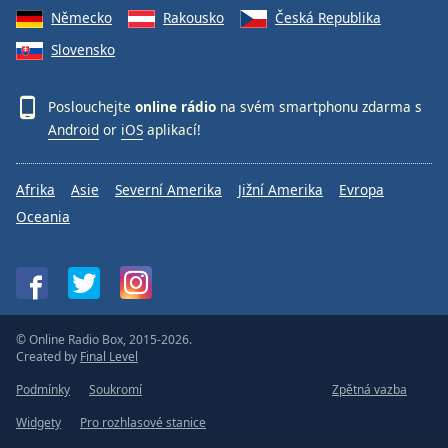
Německo
Rakousko
Česká Republika
Slovensko
Poslouchejte
online rádio
na svém smartphonu zdarma s
Android
or
iOS
aplikací!
Afrika
Asie
Severní Amerika
Jižní Amerika
Evropa
Oceania
© Online Radio Box, 2015-2026.
Created by
Final Level
Podmínky
Soukromí
Zpětná vazba
Widgety
Pro rozhlasové stanice