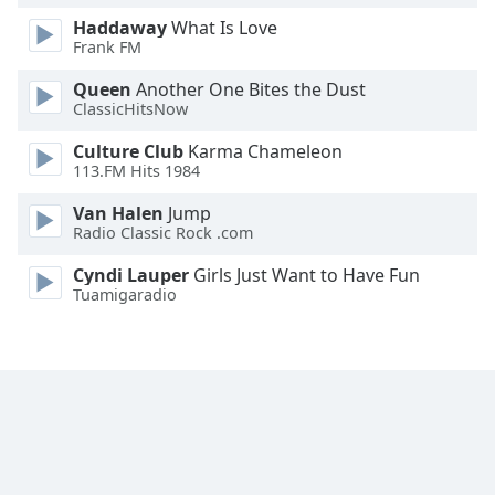
Haddaway
What Is Love
Font
Frank FM
Family
Queen
Another One Bites the Dust
ClassicHitsNow
Reset
Culture Club
Karma Chameleon
Done
113.FM Hits 1984
Close
Modal
Van Halen
Jump
Dialog
Radio Classic Rock .com
End
of
Cyndi Lauper
Girls Just Want to Have Fun
dialog
Tuamigaradio
window.