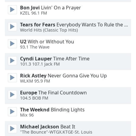
Color
Bon Jovi
Livin' On a Prayer
KZEL 96.1 FM
Opacity
Tears for Fears
Everybody Wants To Rule the World
World Hits (Classic Top Hits)
Caption
U2
With or Without You
Area
93.1 The Wave
Background
Color
Cyndi Lauper
Time After Time
101.3 107.1 Jack FM
Opacity
Rick Astley
Never Gonna Give You Up
WLKM 95.9 FM
Font
Europe
The Final Countdown
Size
104.5 BOB FM
The Weeknd
Blinding Lights
Text
Mix 96
Edge
Michael Jackson
Beat It
Style
"The Bounce"-WTGX.KTGE-St. Louis