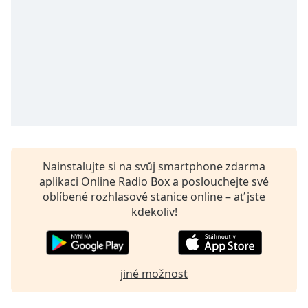
opens
subtitles
settings
dialog
subtitles
off
,
selected
Audio
Track
Nainstalujte si na svůj smartphone zdarma
Picture-
in-
aplikaci Online Radio Box a poslouchejte své
Picture
oblíbené rozhlasové stanice online – ať jste
Fullscreen
kdekoliv!
This
is
a
modal
jiné možnost
window.