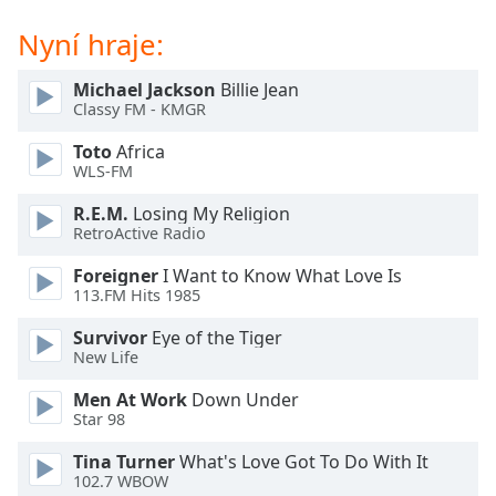
Beginning
of
Nyní hraje:
dialog
window.
Michael Jackson
Billie Jean
Escape
Classy FM - KMGR
will
cancel
Toto
Africa
and
WLS-FM
close
R.E.M.
Losing My Religion
the
RetroActive Radio
window.
Foreigner
I Want to Know What Love Is
Text
113.FM Hits 1985
Color
Survivor
Eye of the Tiger
New Life
Opacity
Men At Work
Down Under
Star 98
Text
Tina Turner
What's Love Got To Do With It
Background
102.7 WBOW