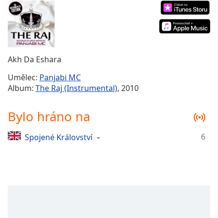
Remaining
Time
-
-:-
1x
Akh Da Eshara
Playback
Rate
Umělec:
Panjabi MC
Album:
The Raj (Instrumental)
, 2010
Chapters
Chapters
Bylo hráno na
Descriptions
6
Spojené Království
descriptions
off
,
selected
Subtitles
subtitles
settings
,