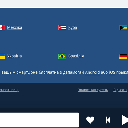
Мексіка
Куба
Украіна
Бразілія
 вашым смартфоне бясплатна з дапамогай
Android
або
iOS
прыкл
рыватнасці
Зваротная сувязь
Віджэты