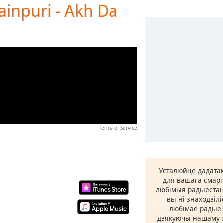
inpuri - Akh Da
Terms of Service
Усталюйце дадатак
для вашага смарт
любімыя радыёстан
вы ні знаходзіл
любімае радыё ў
дзякуючы нашаму з