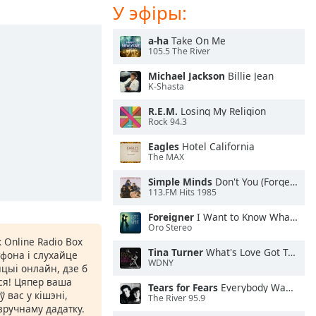
У эфіры:
a-ha
Take On Me
105.5 The River
Michael Jackson
Billie Jean
K-Shasta
R.E.M.
Losing My Religion
Rock 94.3
Eagles
Hotel California
The MAX
Simple Minds
Don't You (Forget About Me)
113.FM Hits 1985
Foreigner
I Want to Know What Love Is
Oro Stereo
 Online Radio Box
Tina Turner
What's Love Got To Do With It
фона і слухайце
WDNY
цыі онлайн, дзе б
іся! Цяпер ваша
Tears for Fears
Everybody Wants To Rule the World
 вас у кішэні,
The River 95.9
ручнаму дадатку.