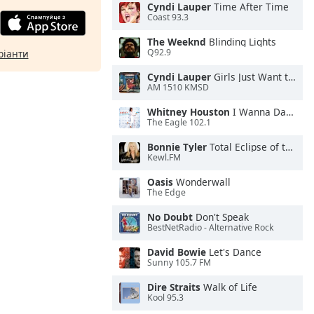
Cyndi Lauper
Time After Time
Coast 93.3
The Weeknd
Blinding Lights
Q92.9
ріанти
Cyndi Lauper
Girls Just Want to Have Fun
AM 1510 KMSD
Whitney Houston
I Wanna Dance With Somebody
The Eagle 102.1
Bonnie Tyler
Total Eclipse of the Heart
Kewl.FM
Oasis
Wonderwall
The Edge
No Doubt
Don't Speak
BestNetRadio - Alternative Rock
David Bowie
Let's Dance
Sunny 105.7 FM
Dire Straits
Walk of Life
Kool 95.3