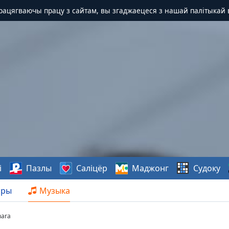
Працягваючы працу з сайтам, вы згаджаецеся з нашай палітыкай 
і
Пазлы
Саліцёр
Маджонг
Судоку
нры
Музыка
hara