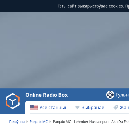
Гэты сайт выкарыстоўвае
cookies
. 
Video
Player
is
loading.
Play
Video
Online Radio Box
Гульн
Play
Skip
Усе станцыі
Выбранае
Жа
Backward
Skip
Forward
Галоўная
Panjabi MC
Panjabi MC - Lehmber Hussainpuri - Akh Da Es
Mute