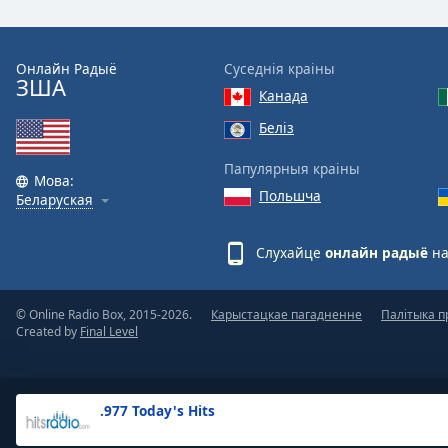
the
window.
Онлайн Радыё
Суседнія краіны
ЗША
Text
Канада
Color
Беліз
Opacity
Папулярныя краіны
Мова:
Польшча
Беларуская
Text
Background
Слухайце
онлайн радыё
на
Color
© Online Radio Box, 2015-2026.
Карыстацкае пагадненне
Палітыка п
Opacity
Created by
Final Level
Caption
Area
.977 Today's Hits
Background