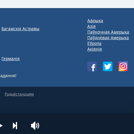
Афрыка
Азія
Багамскія Астравы
Паўночная Амерыка
Паўднёвая Амерыка
Еўропа
Акіянія
Германія
адання!
Радыёстанцыям