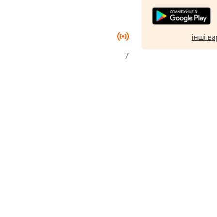
інші ва
7