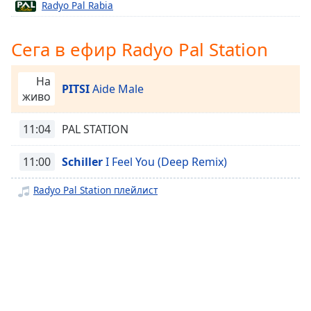
Radyo Pal Rabia
opens
subtitles
settings
Сега в ефир Radyo Pal Station
dialog
subtitles
На
off
,
PITSI
Aide Male
живо
selected
11:04
PAL STATION
Audio
Track
11:00
Schiller
I Feel You (Deep Remix)
Picture-
in-
Picture
Radyo Pal Station плейлист
Fullscreen
This
is
a
modal
window.