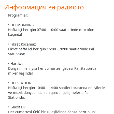
Информация за радиото
Programlar:
• HIT MORNING
Hafta içi her gün 07:00 - 10:00 saatlerinde mikrofon
başında!
• Fikret Kocamaz
Fikret hafta içi her gün 16:00 - 20:00 saatlerinde Pal
Station'da!
• Hardwell
Dünya'nın en iyisi her cumartesi gecesi Pal Station'da
mixer başında!
• HIT STATION
Hafta içi hergün 10:00 – 14:00 saatleri arasında en iyilerle
ve müzik dünyasından en güncel gelişmelerle Pal
Station’da.
• Guest DJ
Her cumartesi ünlü bir DJ eşliğinde dansa hazır olun!