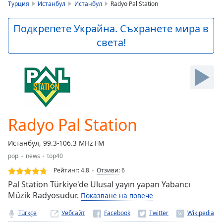
is
Турция
Истанбул
Истанбул
Radyo Pal Station
loading.
Play
Подкрепете Украйна. Съхранете мира в
Video
света!
Play
Skip
Backward
Skip
Forward
Mute
Current
Time
0:00
Radyo Pal Station
/
Duration
-:-
Истанбул, 99.3-106.3 MHz FM
Loaded
:
pop
news
top40
0.00%
Stream
Рейтинг:
4.8
Отзиви
:
6
Type
LIVE
Pal Station Türkiye'de Ulusal yayın yapan Yabancı
Seek to
Müzik Radyosudur.
Показване на повече
live,
currently
Türkçe
Уебсайт
behind
live
LIVE