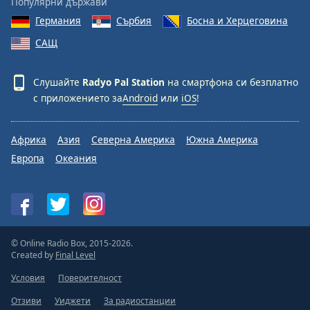
Популярни държави
Германия
Сърбия
Босна и Херцеговина
САЩ
Слушайте
Radyo Pal Station
на смартфона си безплатно
с приложението за
Android
или
iOS
!
Африка
Азия
Северна Америка
Южна Америка
Европа
Океания
© Online Radio Box, 2015-2026.
Created by
Final Level
Условия
Поверителност
Отзиви
Уиджети
За радиостанции