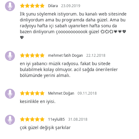
Dilara
23.09.2019
Font
İlk şunu söylemek istiyorum. bu kanalı web sitesinde
Family
dinliyordum ama bu programda daha güzel. Ama bu
radyoyu hafta içi sabah uyanırken hafta sonu da
bazen dinliyorum çoooooooooook güzel 💞💞💞💗💗💖
Reset
💖
Done
Close
Modal
mehmet fatih Dogan
22.12.2018
Dialog
en iyi yabancı müzik radyosu. fakat bu sitede
End
bulabilmek kolay olmuyor. acil sağda önerilenler
of
bölümünde yerini almalı.
dialog
window.
Mehmet Doğan
09.11.2018
kesinlikle en iyisi.
11eylul85
31.08.2018
çok güzel değişik şarkılar