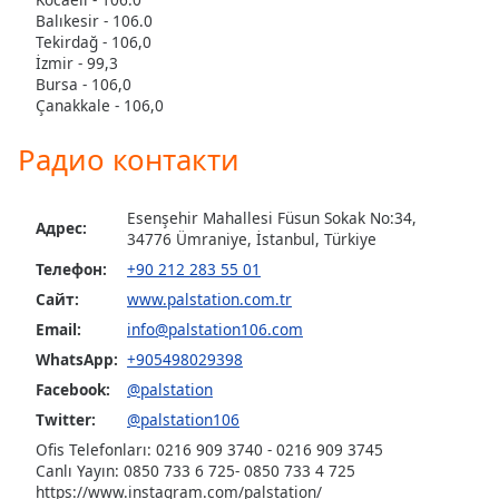
Balıkesir - 106.0
Tekirdağ - 106,0
İzmir - 99,3
Bursa - 106,0
Çanakkale - 106,0
Радио контакти
Esenşehir Mahallesi Füsun Sokak No:34,
Адрес:
34776 Ümraniye, İstanbul, Türkiye
Телефон:
+90 212 283 55 01
Сайт:
www.palstation.com.tr
Email:
info@palstation106.com
WhatsApp:
+905498029398
Facebook:
@palstation
Twitter:
@palstation106
Ofis Telefonları: 0216 909 3740 - 0216 909 3745
Canlı Yayın: 0850 733 6 725- 0850 733 4 725
https://www.instagram.com/palstation/