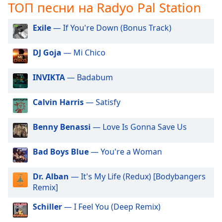
Beginning
ТОП песни на Radyo Pal Station
of
dialog
Exile
— If You're Down (Bonus Track)
window.
Escape
DJ Goja
— Mi Chico
will
cancel
INVIKTA
— Badabum
and
close
the
Calvin Harris
— Satisfy
window.
Benny Benassi
— Love Is Gonna Save Us
Text
Color
Bad Boys Blue
— You're a Woman
Opacity
Dr. Alban
— It's My Life (Redux) [Bodybangers
Remix]
Text
Schiller
— I Feel You (Deep Remix)
Background