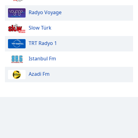
Radyo Voyage
Slow Türk
TRT Radyo 1
Istanbul Fm
Azadi Fm