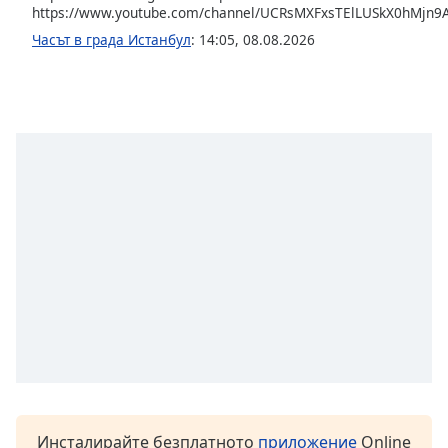
https://www.youtube.com/channel/UCRsMXFxsTElLUSkX0hMjn9
Часът в града Истанбул
:
14:05
,
08.08.2026
Инсталирайте безплатното
приложение
Online