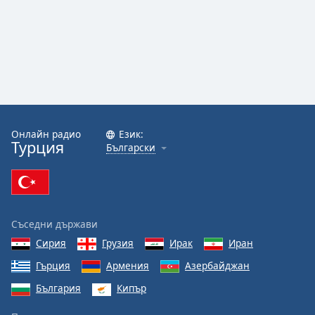
Онлайн радио
Език:
Турция
Български
Съседни държави
Сирия
Грузия
Ирак
Иран
Гърция
Армения
Азербайджан
България
Кипър