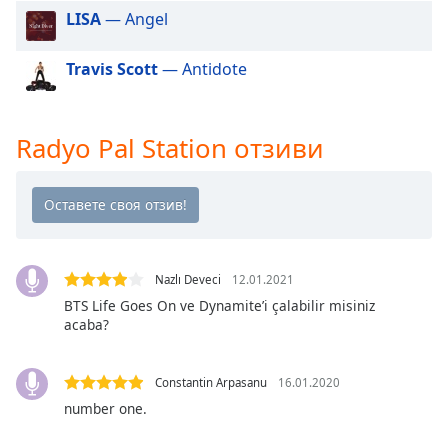
Color
LISA
— Angel
Opacity
Travis Scott
— Antidote
Caption
Area
Radyo Pal Station отзиви
Background
Color
Opacity
Nazlı Deveci
12.01.2021
Font
BTS Life Goes On ve Dynamite’i çalabilir misiniz
Size
acaba?
Text
Constantin Arpasanu
16.01.2020
Edge
number one.
Style