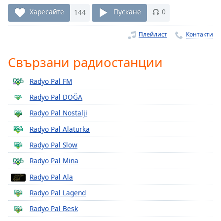
Remaining
Харесайте
144
Пускане
0
Time
-
-:-
Плейлист
Контакти
1x
Свързани радиостанции
Playback
Rate
Radyo Pal FM
Chapters
Radyo Pal DOĞA
Chapters
Radyo Pal Nostalji
Radyo Pal Alaturka
Descriptions
Radyo Pal Slow
descriptions
off
,
Radyo Pal Mina
selected
Radyo Pal Ala
Subtitles
Radyo Pal Lagend
subtitles
Radyo Pal Besk
settings
,