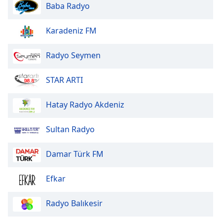
Baba Radyo
Font
Family
Karadeniz FM
Reset
Radyo Seymen
Done
Close
STAR ARTI
Modal
Dialog
End
Hatay Radyo Akdeniz
of
dialog
Sultan Radyo
window.
Damar Türk FM
Efkar
Radyo Balıkesir