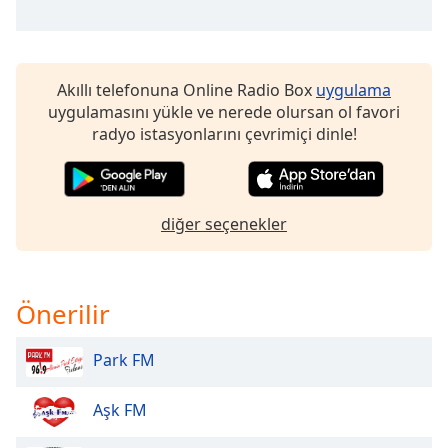
Opacity
Akıllı telefonuna Online Radio Box
uygulama
Caption
uygulamasını yükle ve nerede olursan ol favori
Area
radyo istasyonlarını çevrimiçi dinle!
Background
Color
diğer seçenekler
Opacity
Font
Size
Önerilir
Park FM
Text
Edge
Style
Aşk FM