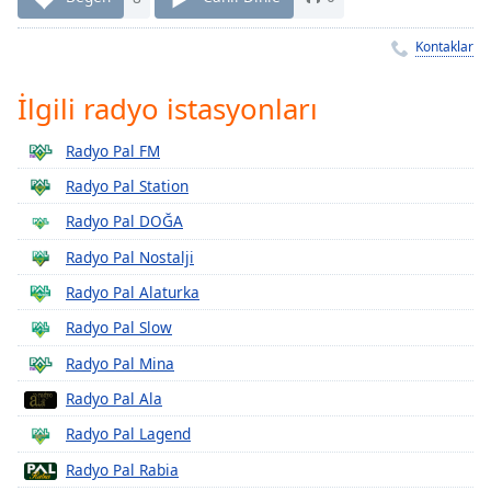
Remaining
Time
-
Kontaklar
-:-
1x
İlgili radyo istasyonları
Playback
Rate
Radyo Pal FM
Radyo Pal Station
Chapters
Radyo Pal DOĞA
Chapters
Radyo Pal Nostalji
Descriptions
Radyo Pal Alaturka
descriptions
Radyo Pal Slow
off
,
selected
Radyo Pal Mina
Radyo Pal Ala
Subtitles
Radyo Pal Lagend
subtitles
settings
,
Radyo Pal Rabia