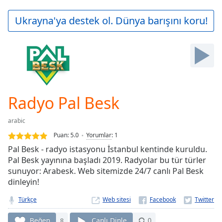
loading.
Play
Ukrayna'ya destek ol. Dünya barışını koru!
Video
Play
Skip
Backward
Skip
Forward
Mute
Current
Radyo Pal Besk
Time
0:00
/
arabic
Duration
-:-
Puan:
5.0
Yorumlar
:
1
Loaded
:
Pal Besk - radyo istasyonu İstanbul kentinde kuruldu.
0.00%
Pal Besk yayınına başladı 2019. Radyolar bu tür türler
Stream
sunuyor: Arabesk. Web sitemizde 24/7 canlı Pal Besk
Type
LIVE
dinleyin!
Seek to
live,
currently
Türkçe
Web sitesi
behind
live
LIVE
Beğen
8
Canlı Dinle
0