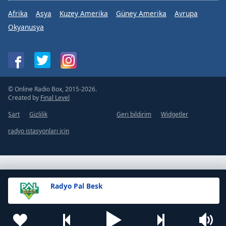
Afrika
Asya
Kuzey Amerika
Güney Amerika
Avrupa
Okyanusya
© Online Radio Box, 2015-2026.
Created by
Final Level
Şart
Gizlilik
Geri bildirim
Widgetler
radyo istasyonları için
Radyo Pal Besk