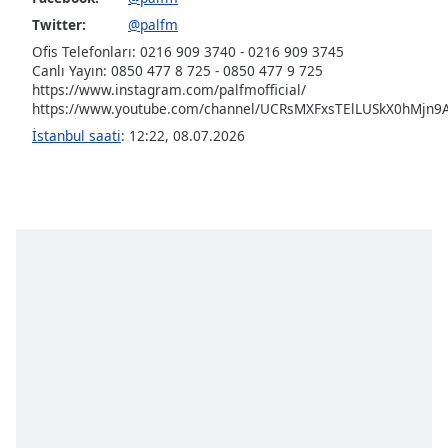
of
Twitter:
@palfm
dialog
window.
Ofis Telefonları: 0216 909 3740 - 0216 909 3745
Canlı Yayın: 0850 477 8 725 - 0850 477 9 725
Escape
https://www.instagram.com/palfmofficial/
will
https://www.youtube.com/channel/UCRsMXFxsTElLUSkX0hMjn9
cancel
İstanbul saati
:
12:22
,
08.07.2026
and
close
the
window.
Text
Color
Opacity
Text
Background
Color