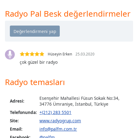
opens
subtitles
Radyo Pal Besk değerlendirmeler
settings
dialog
subtitles
off
,
selected
Audio
Hüseyin Erken
25.03.2020
Track
çok güzel bir radyo
Picture-
in-
Picture
Radyo temasları
Fullscreen
This
Esenşehir Mahallesi Füsun Sokak No:34,
is
Adresi:
34776 Ümraniye, İstanbul, Türkiye
a
modal
Telefonunda:
+(212) 283 5501
window.
Site:
www.radyogrup.com
Email:
info@palfm.com.tr
Beginning
Facebook:
@palfm