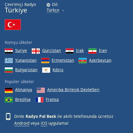
Çevrimiçi Radyo
Dil:
Türkiye
Türkçe
Komşu ülkeler
Suriye
Gürcistan
Irak
İran
Yunanistan
Ermenistan
Azerbaycan
Bulgaristan
Kıbrıs
Popüler ülkeler
Almanya
Amerika Birleşik Devletleri
Brezilya
Fransa
Dinle
Radyo Pal Besk
ile akıllı telefonunda ücretsiz
Android
veya
iOS
uygulama!