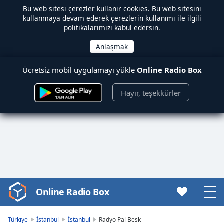
Bu web sitesi çerezler kullanır
cookies
. Bu web sitesini
kullanmaya devam ederek çerezlerin kullanımı ile ilgili
politikalarımızı kabul edersin.
Ücretsiz mobil uygulamayı yükle
Online Radio Box
Hayır, teşekkürler
Online Radio Box
Video
Player
is
Türkiye
İstanbul
İstanbul
Radyo Pal Besk