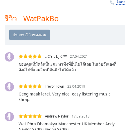
Time
-
ติดต่อ
-:-
รีวิว WatPakBo
1x
Playback
Rate
Chapters
Chapters
,, C Y L L J C **
27.04.2021
ขอบคุณที่มีคลื่นนี้นะคะ หาฟังที่อื่นไม่ได้เลย ในเว็บวันเองก็
Descriptions
ลิงค์ไปที่แอพอื่นท ี่มันฟังไม่ได้แล้ว
descriptions
off
,
Trevor Town
23.04.2019
selected
Geng maak lerei. Very nice, easy listening music
khrap.
Subtitles
subtitles
Andrew Naylor
17.09.2018
settings
,
Wat Phra Dhamakya Manchester UK Member Andy
opens
Naylor Sadhu,Sadhu,Sadhu