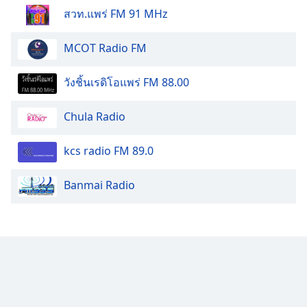
สวท.แพร่ FM 91 MHz
Family
MCOT Radio FM
Reset
Done
วังชิ้นเรดิโอแพร่ FM 88.00
Close
Modal
Dialog
Chula Radio
End
of
kcs radio FM 89.0
dialog
window.
Banmai Radio