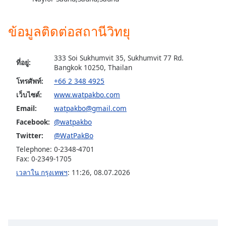
subtitles
settings
dialog
ข้อมูลติดต่อสถานีวิทยุ
subtitles
off
,
selected
333 Soi Sukhumvit 35, Sukhumvit 77 Rd.
ที่อยู่:
Bangkok 10250, Thailan
Audio
โทรศัพท์:
+66 2 348 4925
Track
เว็บไซต์:
www.watpakbo.com
Picture-
Email:
watpakbo@gmail.com
in-
Picture
Facebook:
@watpakbo
Fullscreen
Twitter:
@WatPakBo
This
Telephone: 0-2348-4701
is
Fax: 0-2349-1705
a
เวลาใน กรุงเทพฯ
:
11:26
,
08.07.2026
modal
window.
Beginning
of