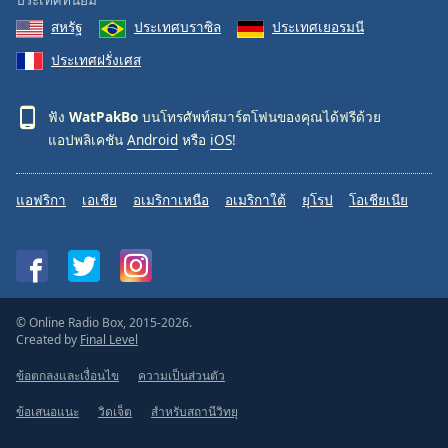
สหรัฐ
ประเทศบราซิล
ประเทศเยอรมนี
ประเทศฝรั่งเศส
ฟัง
WatPakBo
บนโทรศัพท์สมาร์ตโฟนของคุณได้ฟรีด้วย
แอปพลิเคชัน
Android
หรือ
iOS
!
แอฟริกา
เอเชีย
อเมริกาเหนือ
อเมริกาใต้
ยุโรป
โอเชียเนีย
© Online Radio Box, 2015-2026.
Created by
Final Level
ข้อตกลงและเงื่อนไข
ความเป็นส่วนตัว
ข้อเสนอแนะ
วิดเจ็ต
สำหรับสถานีวิทยุ