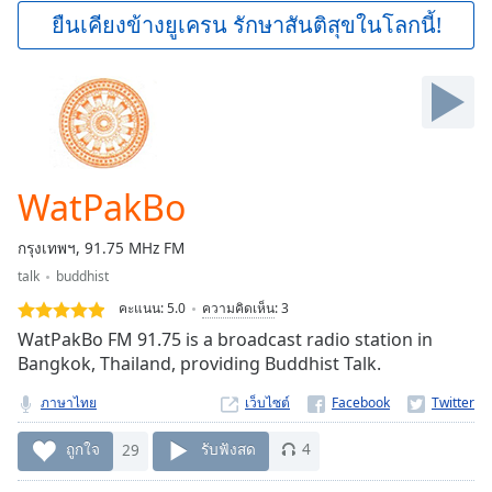
Play
ยืนเคียงข้างยูเครน รักษาสันติสุขในโลกนี้!
Video
Play
Skip
Backward
Skip
Forward
Mute
Current
WatPakBo
Time
0:00
/
กรุงเทพฯ, 91.75 MHz FM
Duration
-:-
talk
buddhist
Loaded
:
0.00%
คะแนน:
5.0
ความคิดเห็น
:
3
Stream
WatPakBo FM 91.75 is a broadcast radio station in
Type
LIVE
Bangkok, Thailand, providing Buddhist Talk.
Seek to
live,
ภาษาไทย
เว็บไซต์
currently
behind
ถูกใจ
29
รับฟังสด
4
live
LIVE
Remaining