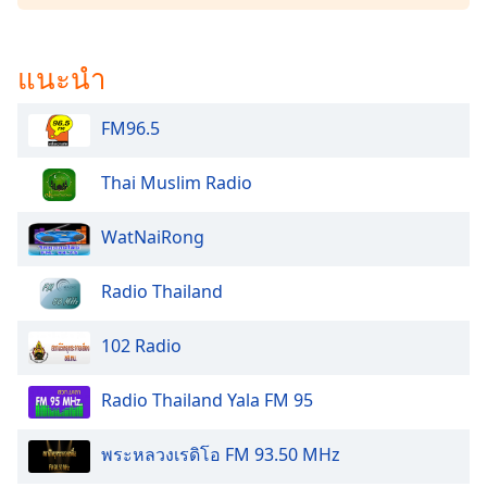
Opacity
แนะนำ
Caption
Area
FM96.5
Background
Color
Thai Muslim Radio
Opacity
WatNaiRong
Font
Radio Thailand
Size
102 Radio
Text
Edge
Radio Thailand Yala FM 95
Style
พระหลวงเรดิโอ FM 93.50 MHz
Font