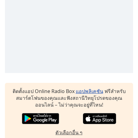
dialog
window.
Escape
will
cancel
and
close
the
window.
Text
Color
ติดตั้งแอป Online Radio Box
แอปพลิเคชัน
ฟรีสำหรับ
Opacity
สมาร์ตโฟนของคุณและฟังสถานีวิทยุโปรดของคุณ
ออนไลน์ – ไม่ว่าคุณจะอยู่ที่ไหน!
Text
Background
Color
ตัวเลือกอื่น ๆ