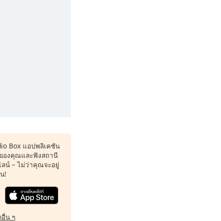
dio Box แอปพลิเคชัน
ของคุณและฟังสถานี
น์ – ไม่ว่าคุณจะอยู่
หน!
อื่น ๆ