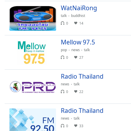
Audio
WatNaiRong
Track
talk
buddhist
Picture-
in-
0
14
Picture
Fullscreen
This
Mellow 97.5
is
pop
news
talk
a
0
27
modal
window.
Radio Thailand
Beginning
news
talk
of
dialog
0
22
window.
Escape
Radio Thailand
will
cancel
news
talk
and
0
33
close