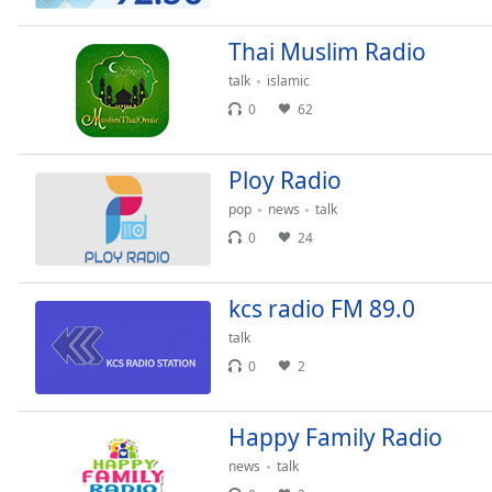
the
window.
Thai Muslim Radio
talk
islamic
Text
0
62
Color
Ploy Radio
Opacity
pop
news
talk
0
24
Text
Background
Color
kcs radio FM 89.0
talk
Opacity
0
2
Caption
Happy Family Radio
Area
news
talk
Background