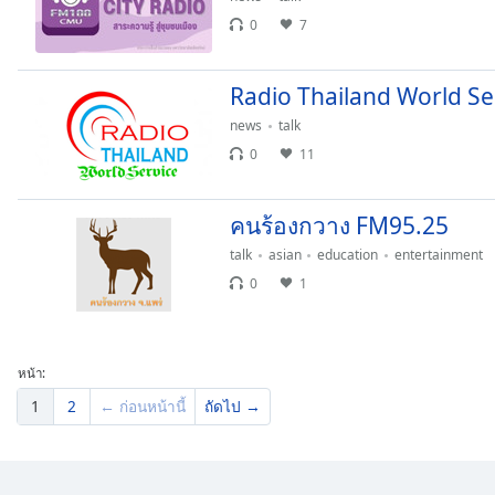
Dialog
0
7
End
of
dialog
Radio Thailand World Se
window.
news
talk
0
11
คนร้องกวาง FM95.25
talk
asian
education
entertainment
0
1
หน้า:
1
2
← ก่อนหน้านี้
ถัดไป →