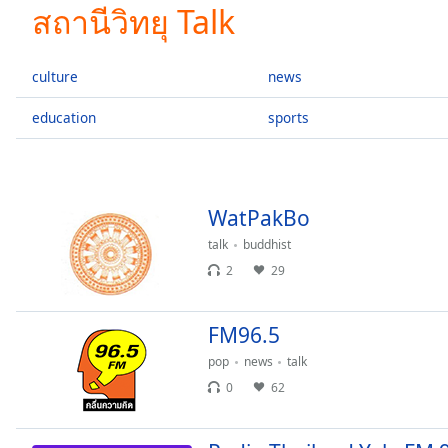
Current
สถานีวิทยุ Talk
Time
0:00
/
Duration
-:-
culture
news
Loaded
:
0.00%
education
sports
0:00
Stream
Type
LIVE
Seek to
WatPakBo
live,
currently
talk
buddhist
behind
live
LIVE
2
29
Remaining
Time
-
-:-
FM96.5
pop
news
talk
1x
0
62
Playback
Rate