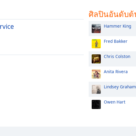
ศิลปินอันดับต้
rvice
Hammer King
Fred Bakker
Chris Colston
Anita Rivera
Lindsey Graham
Owen Hart