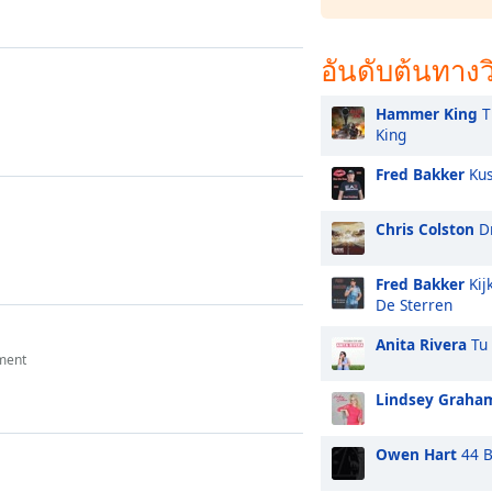
อันดับต้นทางว
Hammer King
T
King
Fred Bakker
Kus
Chris Colston
Dr
Fred Bakker
Kij
De Sterren
Anita Rivera
Tu 
ment
Lindsey Graha
Owen Hart
44 B