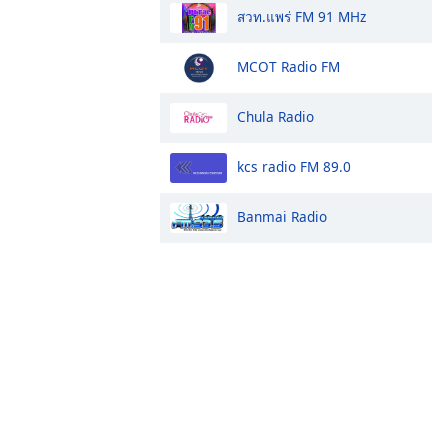
สวท.แพร่ FM 91 MHz
MCOT Radio FM
Chula Radio
kcs radio FM 89.0
Banmai Radio