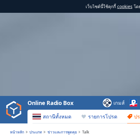
เว็บไซต์นี้ใช้คุกกี้
cookies
โดย
Video
Player
is
loading.
Play
Video
Online Radio Box
เกมส์
Play
Skip
สถานีทั้งหมด
รายการโปรด
ปร
Backward
Skip
Forward
หน้าหลัก
ประเภท
ข่าวและการพูดคุย
Talk
Mute