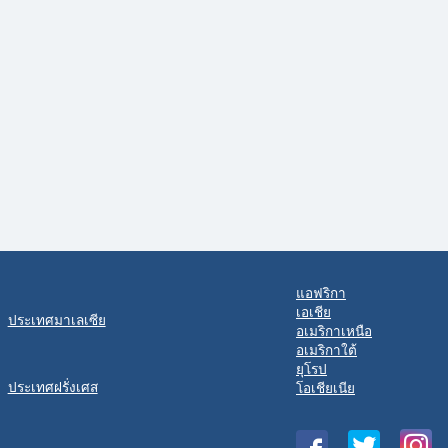
แอฟริกา
เอเชีย
ประเทศมาเลเซีย
อเมริกาเหนือ
อเมริกาใต้
ยุโรป
ประเทศฝรั่งเศส
โอเชียเนีย