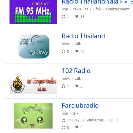
Radio Thailand Yala FM 
Chapters
pop
news
talk
folk
entertainment
Chapters
1
15
Descriptions
Radio Thailand
descriptions
off
,
news
talk
selected
0
47
Subtitles
102 Radio
subtitles
settings
,
news
talk
opens
1
3
subtitles
settings
dialog
Farclubradio
subtitles
pop
talk
off
,
1773125075889 LYRICS VIDEO
selected
0
4