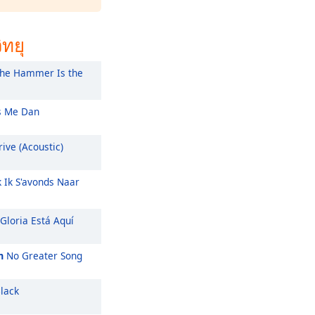
ิทยุ
he Hammer Is the
 Me Dan
ive (Acoustic)
k Ik S'avonds Naar
Gloria Está Aquí
m
No Greater Song
lack