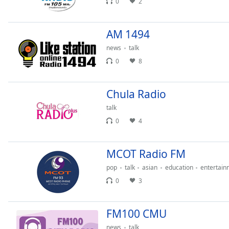
Color
0
2
Opacity
AM 1494
news
talk
Font
0
8
Size
Chula Radio
Text
talk
Edge
0
4
Style
MCOT Radio FM
Font
Family
pop
talk
asian
education
entertain
0
3
Reset
Done
FM100 CMU
Close
news
talk
Modal