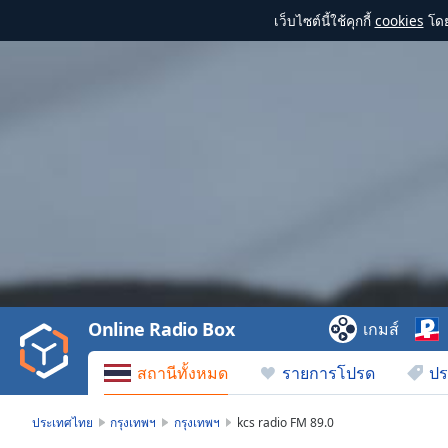
เว็บไซต์นี้ใช้คุกกี้
cookies
โดย
Video
Player
is
loading.
Play
Video
Online Radio Box
เกมส์
Play
Skip
สถานีทั้งหมด
รายการโปรด
ปร
Backward
Skip
Forward
ประเทศไทย
กรุงเทพฯ
กรุงเทพฯ
kcs radio FM 89.0
Mute