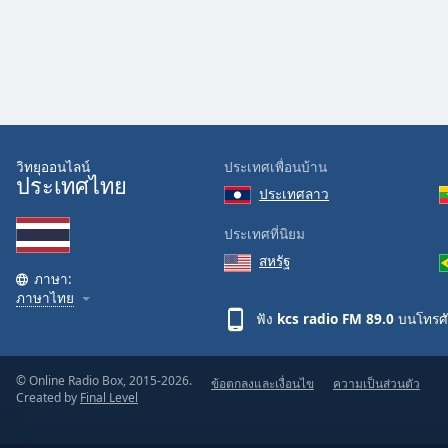
Audio
Track
Picture-
in-
Picture
Fullscreen
This
is
วิทยุออนไลน์
ประเทศเพื่อนบ้าน
a
ประเทศไทย
ประเทศลาว
modal
window.
ประเทศที่นิยม
สหรัฐ
Beginning
ภาษา:
of
ภาษาไทย
dialog
ฟัง
kcs radio FM 89.0
บนโทรศั
window.
Escape
will
© Online Radio Box, 2015-2026.
ข้อตกลงและเงื่อนไข
ความเป็นส่วนตัว
Created by
Final Level
cancel
and
close