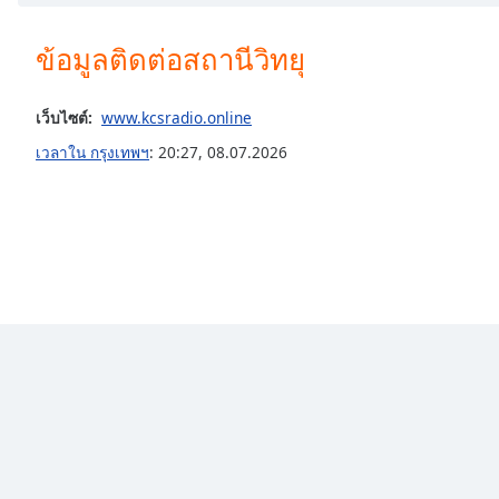
Chapters
Chapters
ข้อมูลติดต่อสถานีวิทยุ
Descriptions
เว็บไซต์:
www.kcsradio.online
descriptions
เวลาใน กรุงเทพฯ
:
20:27
,
08.07.2026
off
,
selected
Subtitles
subtitles
settings
,
opens
subtitles
settings
dialog
subtitles
off
,
selected