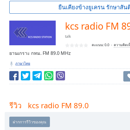
Current
ยืนเคียงข้างยูเครน รักษาสันต
Time
0:00
/
Duration
-:-
kcs radio FM 8
Loaded
:
0.00%
talk
0:00
คะแนน:
0.0
ความคิดเห
Stream
Type
ยานเกราะ กทม. FM 89.0 MHz
LIVE
Seek to
ภาษาไทย
live,
currently
behind
live
LIVE
Remaining
Time
-
-:-
รีวิว kcs radio FM 89.0
1x
Playback
Rate