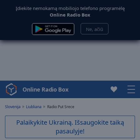
Įdiekite nemokamą mobiliojo telefono programėlę
Online Radio Box
Ne, ačiū
Online Radio Box
Video
Player
is
Slovėnija
Liubliana
Radio Put Srece
loading.
Play
Palaikykite Ukrainą. Išsaugokite taiką
Video
pasaulyje!
Play
Skip