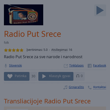
Backward
Skip
Forward
Mute
Current
Time
0:00
Radio Put Srece
/
Duration
-:-
folk
Loaded
:
0.00%
Įvertinimas:
5.0
Atsiliepimai
:
16
Stream
Radio Put Srece za sve narode i narodnost
Type
LIVE
Slovenski
Tinklalapis
Seek to
live,
currently
Patinka
30
Klausyk gyvai
0
behind
live
LIVE
Remaining
Grojaraštis
Kontaktai
Time
-
-:-
Transliacijoje Radio Put Srece
1x