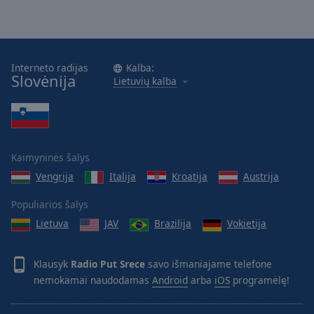
Interneto radijas
Kalba:
Slovėnija
Lietuvių kalba
Kaimyninės šalys
Vengrija
Italija
Kroatija
Austrija
Populiarios šalys
Lietuva
JAV
Brazilija
Vokietija
Klausyk
Radio Put Srece
savo išmaniajame telefone
nemokamai naudodamas
Android
arba
iOS
programėlę!