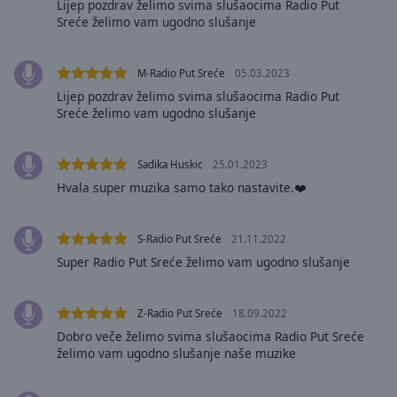
Caption
Lijep pozdrav želimo svima slušaocima Radio Put
Sreće želimo vam ugodno slušanje
Area
Background
Color
M-Radio Put Sreće
05.03.2023
Lijep pozdrav želimo svima slušaocima Radio Put
Opacity
Sreće želimo vam ugodno slušanje
Font
Sadika Huskic
25.01.2023
Size
Hvala super muzika samo tako nastavite.❤️
Text
S-Radio Put Sreće
21.11.2022
Edge
Super Radio Put Sreće želimo vam ugodno slušanje
Style
Z-Radio Put Sreće
18.09.2022
Font
Dobro veče želimo svima slušaocima Radio Put Sreće
Family
želimo vam ugodno slušanje naše muzike