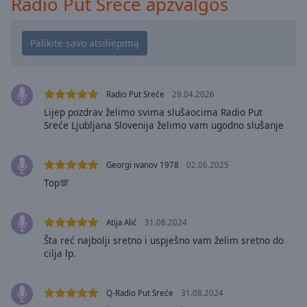
Radio Put Srece apžvalgos
cancel
and
close
the
window.
Radio Put Sreće
29.04.2026
Text
Lijep pozdrav želimo svima slušaocima Radio Put
Color
Sreće Ljubljana Slovenija želimo vam ugodno slušanje
Opacity
Georgi ivanov 1978
02.06.2025
Top💯
Text
Background
Atija Alić
31.08.2024
Color
Šta reć najbolji sretno i uspješno vam želim sretno do
cilja lp.
Opacity
Q-Radio Put Sreće
31.08.2024