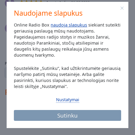
Reset
Ismeta Avdic
01.08.2022
Done
Najbolja muzika svaka cast
Naudojame slapukus
Close
Modal
Dialog
Online Radio Box
naudoja slapukus
siekiant suteikti
Stranica Radijo Put Sreće
End
geriausią paslaugą mūsų naudotojams.
01.08.2022
of
Pageidaujamos radijo stotys ir muzikos žanrai,
Lijep pozdrav želimo svima slušaocima Radio Put
dialog
naudotojo Parankiniai, stočių atsiliepimai ir
Sreće želimo vam ugodno slušanje
daugelis kitų paslaugų reikalauja jūsų asmens
window.
duomenų tvarkymo.
Puslapiai:
Spustelėkite „Sutinku“, kad užtikrintumėte geriausią
1
2
← ankstesnis
kitas →
naršymo patirtį mūsų svetainėje. Arba galite
pasirinkti, kuriuos slapukus ar technologijas norite
leisti skiltyje „Nustatymai“.
Radijo kontaktai
Nustatymai
Svetainė:
radioputsrece011.jimdofree.com
Sutinku
Facebook:
@dj.merc656
Laikas mieste Liubliana
:
16:36
,
08.10.2026