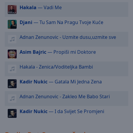
off
,
Hakala
— Vadi Me
selected
Djani
— Tu Sam Na Pragu Tvoje Kuće
Audio
Track
Adnan Zenunovic - Uzmite dusu,uzmite sve
Picture-
in-
Picture
Asim Bajric
— Propiši mi Doktore
Fullscreen
This
is
Hakala - Zenica/Voditeljka Bambi
a
modal
Kadir Nukic
— Gatala Mi Jedna Zena
window.
Adnan Zenunovic - Zakleo Me Babo Stari
Beginning
of
Kadir Nukic
— I da Svijet Se Promjeni
dialog
window.
Escape
will