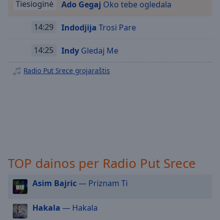
Tiesioginė
Ado Gegaj
Oko tebe ogledala
Playback
Rate
14:29
Indodjija
Trosi Pare
Chapters
14:25
Indy
Gledaj Me
Chapters
Radio Put Srece grojaraštis
Descriptions
descriptions
off
,
selected
Subtitles
subtitles
TOP dainos per Radio Put Srece
settings
,
opens
subtitles
Asim Bajric
— Priznam Ti
settings
dialog
Hakala
— Hakala
subtitles