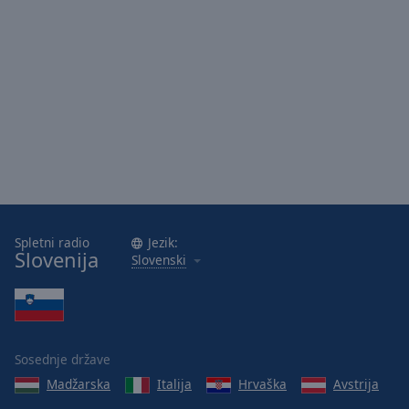
Spletni radio
Jezik:
Slovenija
Slovenski
Sosednje države
Madžarska
Italija
Hrvaška
Avstrija