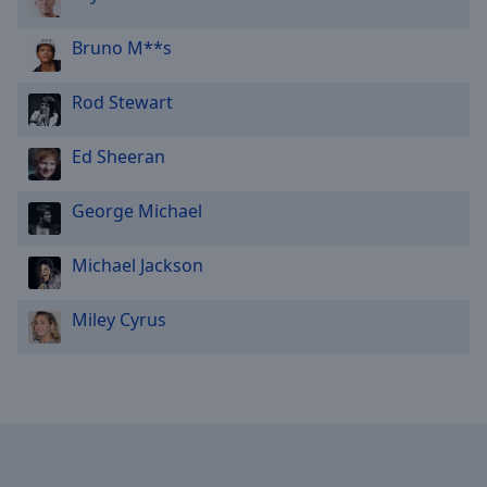
Bruno M**s
Rod Stewart
Ed Sheeran
George Michael
Michael Jackson
Miley Cyrus