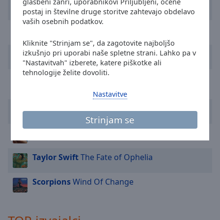
glasbeni žanri, uporabnikovi Priljubljeni, ocene
Mr. Big
To Be With You
Area
postaj in številne druge storitve zahtevajo obdelavo
Background
vaših osebnih podatkov.
Color
Madonna
La Isla Bonita
Kliknite "Strinjam se", da zagotovite najboljšo
izkušnjo pri uporabi naše spletne strani. Lahko pa v
The Beach Boys
Kokomo
Opacity
"Nastavitvah" izberete, katere piškotke ali
tehnologije želite dovoliti.
Whitney Houston
I Wanna Dance With
Font
Somebody
Size
Nastavitve
Miley Cyrus
Flowers
Strinjam se
Text
Alex Warren
FEVER DREAM
Edge
Style
Taylor Swift
The Fate of Ophelia
Font
Scorpions
Wind Of Change
Family
Reset