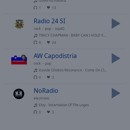
Playback
Govorna vsebina
Rate
1
13
Chapters
Radio 24 SI
Chapters
rock
pop
top40
TRACY CHAPMAN - BABY CAN I HOLD YOU
Descriptions
0
24
descriptions
AW Capodistria
off
,
selected
rock
pop
Davide Ghidoni Resonance - Come On Closer feat. Heidi Vogel
Subtitles
0
3
subtitles
NoRadio
settings
,
opens
electronic
subtitles
Eloy - Incarnation Of The Logos
settings
0
3
dialog
subtitles
off
,