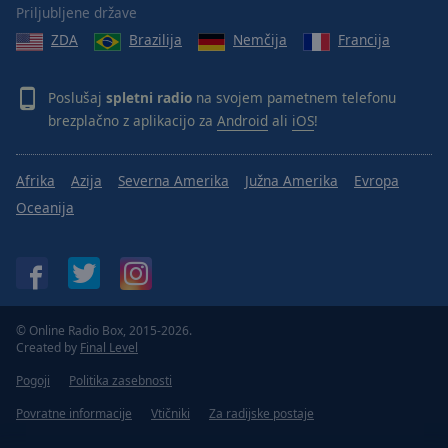
Priljubljene države
ZDA
Brazilija
Nemčija
Francija
Poslušaj
spletni radio
na svojem pametnem telefonu
brezplačno z aplikacijo za
Android
ali
iOS
!
Afrika
Azija
Severna Amerika
Južna Amerika
Evropa
Oceanija
© Online Radio Box, 2015-2026.
Created by
Final Level
Pogoji
Politika zasebnosti
Povratne informacije
Vtičniki
Za radijske postaje