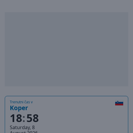
selected
Audio
Track
Picture-
in-
Picture
Fullscreen
This
is
a
modal
window.
Beginning
of
Trenutni čas v
Koper
dialog
18
58
window.
Escape
Saturday, 8
will