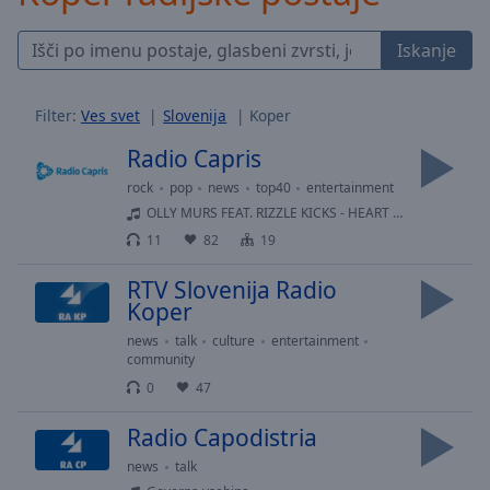
Skip
Forward
Iskanje
Mute
Current
Time
0:00
Filter:
Ves svet
Slovenija
Koper
/
Radio Capris
Duration
-:-
Loaded
:
rock
pop
news
top40
entertainment
0.00%
OLLY MURS FEAT. RIZZLE KICKS - HEART SKIPS A BEAT
Stream
11
82
19
Type
LIVE
Seek to
RTV Slovenija Radio
live,
Koper
currently
behind
news
talk
culture
entertainment
live
LIVE
community
Remaining
0
47
Time
-
-:-
Radio Capodistria
1x
news
talk