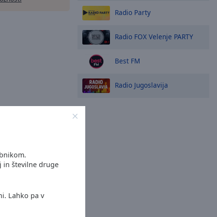
Radio Party
Radio FOX Velenje PARTY
Best FM
Radio Jugoslavija
abnikom.
j in številne druge
ni. Lahko pa v