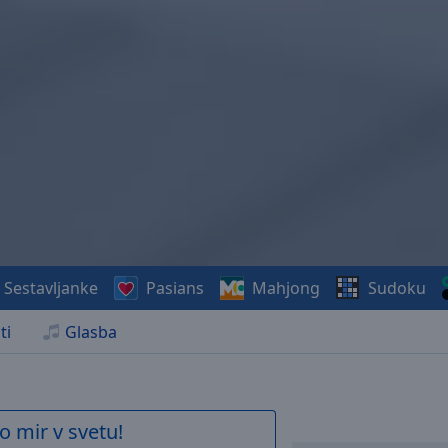
Sestavljanke
Pasians
Mahjong
Sudoku
ti
Glasba
o mir v svetu!