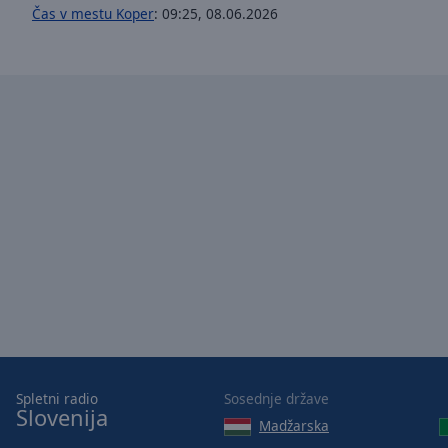
window.
Čas v mestu Koper
:
09:25
,
08.06.2026
Text
Color
Opacity
Text
Background
Color
Opacity
Caption
Area
Background
Spletni radio
Sosednje države
Color
Slovenija
Madžarska