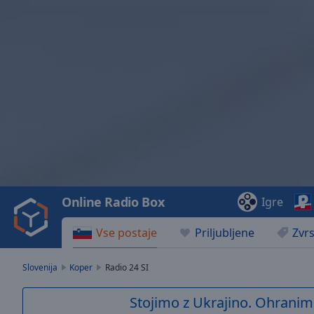
Video
Player
is
loading.
Play
Video
Online Radio Box
Igre
Play
Skip
Vse postaje
Priljubljene
Zvrs
Backward
Skip
Forward
Slovenija
Koper
Radio 24 SI
Mute
Current
Stojimo z Ukrajino. Ohranim
Time
0:00