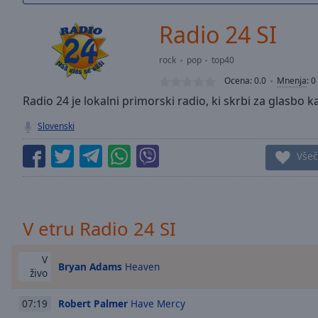
/
Duration
-:-
Radio 24 SI
Loaded
:
0.00%
rock
pop
top40
0:00
Ocena:
0.0
Mnenja
:
0
Stream
Type
Radio 24 je lokalni primorski radio, ki skrbi za glasbo k
LIVE
Seek to
Slovenski
live,
currently
behind
Všeč
live
LIVE
Remaining
Time
-
-:-
V etru Radio 24 SI
1x
Playback
V
Bryan Adams
Heaven
Rate
živo
Chapters
Robert Palmer
Have Mercy
07:19