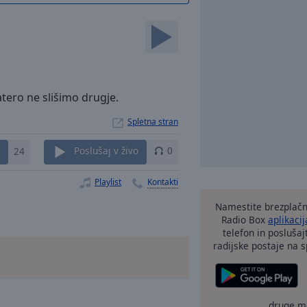
atero ne slišimo drugje.
Spletna stran
24
Poslušaj v živo
0
Playlist
Kontakti
Namestite brezplačn
Radio Box
aplikacij
telefon in poslušaj
radijske postaje na sp
druge m