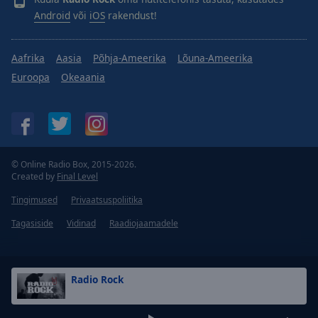
Android
või
iOS
rakendust!
Aafrika
Aasia
Põhja-Ameerika
Lõuna-Ameerika
Euroopa
Okeaania
© Online Radio Box, 2015-2026.
Created by
Final Level
Tingimused
Privaatsuspoliitika
Tagasiside
Vidinad
Raadiojaamadele
Radio Rock