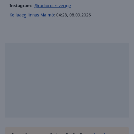
selected
Instagram:
@radiorocksverige
Kellaaeg linnas Malmö
:
04:28
,
08.09.2026
Audio
Track
Picture-
in-
Picture
Fullscreen
This
is
a
modal
window.
Beginning
of
dialog
window.
Escape
will