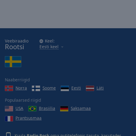
Veebiraadio
Keel:
Rootsi
Eesti keel
Naaberriigid
Norra
Soome
Eesti
Läti
Populaarsed riigid
USA
Brasiilia
Saksamaa
Prantsusmaa
Kuula
Radio Rock
oma nutitelefonis tasuta, kasutades