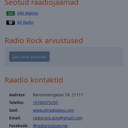
Seotud raadiojaamad
Playback
Rate
040 Malmö
Chapters
All Radio
Chapters
Radio Rock arvustused
Descriptions
descriptions
off
,
selected
Subtitles
Raadio kontaktid
subtitles
settings
,
Aadress:
Barometergatan 74, 21117
opens
subtitles
Telefon:
+0760375295
settings
Said:
www.allradioplay.com
dialog
Email:
radiorock.play@gmail.com
subtitles
Facebook:
@radiorocksverige
off
,