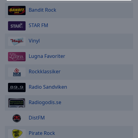
Area
Bandit Rock
Background
Color
STAR FM
Opacity
Vinyl
Font
Lugna Favoriter
Size
Rockklassiker
Text
Edge
Radio Sandviken
Style
Radiogodis.se
Font
Family
DistFM
Pirate Rock
Reset