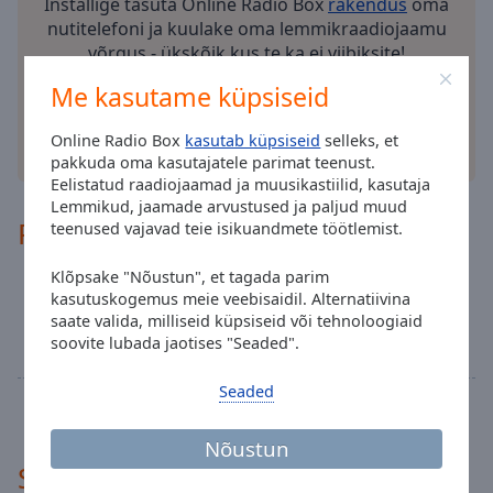
cancel
Installige tasuta Online Radio Box
rakendus
oma
and
nutitelefoni ja kuulake oma lemmikraadiojaamu
close
võrgus - ükskõik kus te ka ei viibiksite!
the
Me kasutame küpsiseid
window.
Online Radio Box
kasutab küpsiseid
selleks, et
Text
muud valikud
pakkuda oma kasutajatele parimat teenust.
Color
Eelistatud raadiojaamad ja muusikastiilid, kasutaja
Lemmikud, jaamade arvustused ja paljud muud
Programm
teenused vajavad teie isikuandmete töötlemist.
Opacity
Klõpsake "Nõustun", et tagada parim
Tidernas bästa rockklassiker!
22:00
kasutuskogemus meie veebisaidil. Alternatiivina
Text
Vi spelar rock dygnet runt med allt det bästa
saate valida, milliseid küpsiseid või tehnoloogiaid
Background
från 70, 80 och 90 talen. Vi kallar det tidernas
soovite lubada jaotises "Seaded".
Color
bästa rockklassiker!
Seaded
Kogu programm
Opacity
Nõustun
Soovitatud
Caption