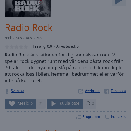
Skip
Forward
Mute
Current
Radio Rock
Time
0:00
/
rock
90s
80s
70s
Duration
-:-
Hinnang:
0.0
Arvustused
:
0
Loaded
:
Radio Rock är stationen för dig som älskar rock. Vi
0.00%
spelar rock dygnet runt med världens bästa rock från
Stream
70-talet till det nya idag. Slå på radion och känn dig fri
Type
LIVE
att rocka loss i bilen, hemma i badrummet eller varför
Seek to
live,
inte på kontoret.
currently
behind
Svenska
Veebisait
live
LIVE
Remaining
Meeldib
21
Kuula otse
0
Time
-
-:-
Programm
Kontaktid
1x