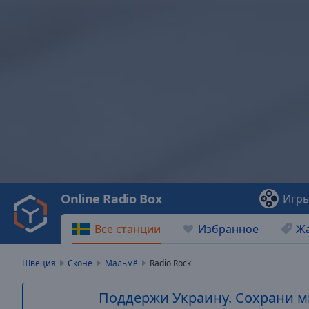
Video
Player
is
loading.
Play
Video
Online Radio Box
Игр
Play
Skip
Все станции
Избранное
Ж
Backward
Skip
Forward
Швеция
Сконе
Мальмё
Radio Rock
Mute
Current
Поддержи Украину. Сохрани м
Time
0:00