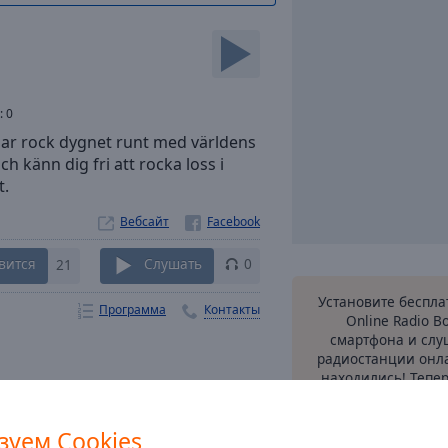
:
0
elar rock dygnet runt med världens
ch känn dig fri att rocka loss i
t.
Вебсайт
вится
21
Слушать
0
Установите беспл
Программа
Контакты
Online Radio B
смартфона и сл
радиостанции онла
находились! Тепе
радио у вас в ка
l Radio
нашему удобном
зуем Cookies