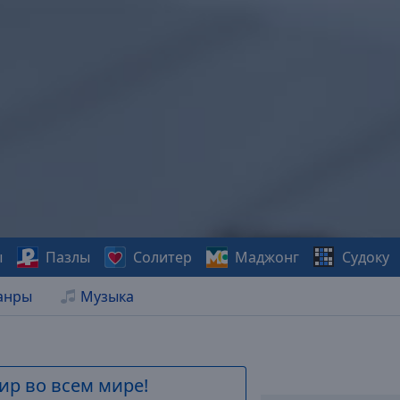
ы
Пазлы
Солитер
Маджонг
Судоку
анры
Музыка
ир во всем мире!