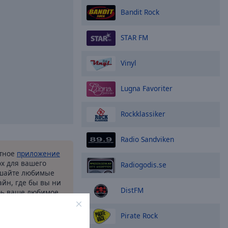
Bandit Rock
STAR FM
Vinyl
Lugna Favoriter
Rockklassiker
Radio Sandviken
атное
приложение
ox для вашего
Radiogodis.se
ушайте любимые
йн, где бы вы ни
DistFM
рь ваше любимое
рмане, благодаря
у приложению.
Pirate Rock