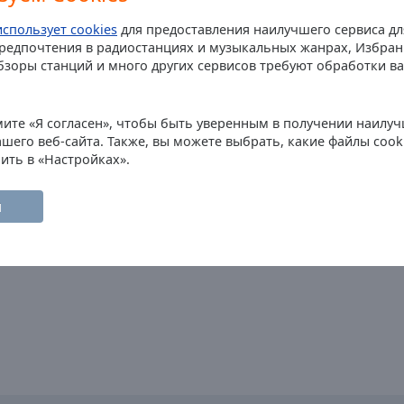
использует cookies
для предоставления наилучшего сервиса д
Предпочтения в радиостанциях и музыкальных жанрах, Избра
другие в
бзоры станций и много других сервисов требуют обработки 
Программа
ите «Я согласен», чтобы быть уверенным в получении наилуч
шего веб-сайта. Также, вы можете выбрать, какие файлы cook
Tidernas bästa
22:00
ить в «Настройках».
Vi spelar rock
det bästa från 
Vi kallar det t
н
rockklassiker!
Вся программа