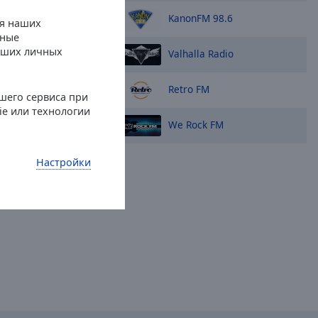
KanonFM 98.6
ля наших
нные
арианты
ваших личных
Valhalla Radio
Retro FM
шего сервиса при
ie или технологии
 rockklassiker!
We Rock FM
 dygnet runt med allt
70, 80 och 90 talen.
idernas bästa
Настройки