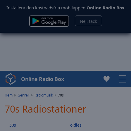
Installera den kostnadsfria mobilappen
Online Radio Box
Nej, tack
Online Radio Box
Video
Player
is
Hem
Genrer
Retromusik
70s
loading.
70s Radiostationer
Play
Video
Play
50s
oldies
Skip
Backward