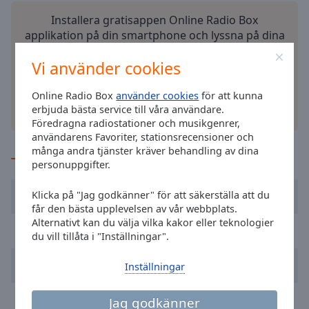
Done
Installera gratisappen Online Radio Box
Close
Modal
applikation på din smartphone och lyssna på dina
Dialog
favoritstationer online – var du än är!
End
Vi använder cookies
of
dialog
Online Radio Box
använder cookies
för att kunna
window.
erbjuda bästa service till våra användare.
andra alternativ
Föredragna radiostationer och musikgenrer,
användarens Favoriter, stationsrecensioner och
många andra tjänster kräver behandling av dina
TOPP på luft
personuppgifter.
Tony Christie
(Is This the Way To) Amarillo
Klicka på "Jag godkänner" för att säkerställa att du
får den bästa upplevelsen av vår webbplats.
Alternativt kan du välja vilka kakor eller teknologier
Bill Haley
See You Later Alligator
du vill tillåta i "Inställningar".
Freddy Cannon
Palisades Park
Inställningar
Jimmy Helms
Gonna Make You an Offer You
Jag godkänner