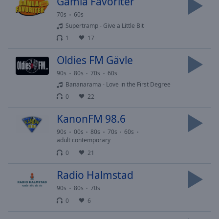
Gamla Favoriter
selected
70s
60s
Supertramp - Give a Little Bit
Audio
Track
1
17
Picture-
Oldies FM Gävle
in-
Picture
90s
80s
70s
60s
Fullscreen
Bananarama - Love in the First Degree
This
0
22
is
a
KanonFM 98.6
modal
90s
00s
80s
70s
60s
window.
adult contemporary
0
21
Beginning
of
Radio Halmstad
dialog
window.
90s
80s
70s
Escape
0
6
will