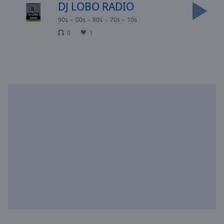
Area
DJ LOBO RADIO
Background
90s
00s
80s
70s
10s
Color
0
1
Opacity
Font
Size
Text
Edge
Style
Font
Family
Reset