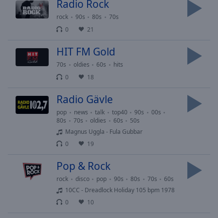
cancel
Radio Rock
and
rock
90s
80s
70s
close
0
21
the
window.
HIT FM Gold
70s
oldies
60s
hits
Text
Color
0
18
Radio Gävle
Opacity
pop
news
talk
top40
90s
00s
80s
70s
oldies
60s
50s
Magnus Uggla - Fula Gubbar
Text
Background
0
19
Color
Pop & Rock
rock
disco
pop
90s
80s
70s
60s
Opacity
10CC - Dreadlock Holiday 105 bpm 1978
0
10
Caption