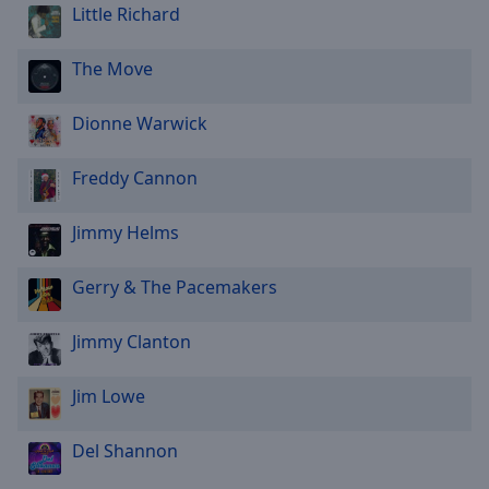
Little Richard
The Move
Dionne Warwick
Freddy Cannon
Jimmy Helms
Gerry & The Pacemakers
Jimmy Clanton
Jim Lowe
Del Shannon