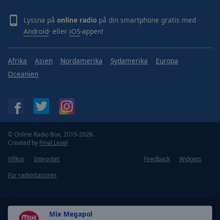
Lyssna på
online radio
på din smartphone gratis med
Android
- eller
iOS
-appen!
Afrika
Asien
Nordamerika
Sydamerika
Europa
Oceanien
© Online Radio Box, 2015-2026.
Created by
Final Level
Villkor
Integritet
Feedback
Widgets
För radiostationer
Mix Megapol