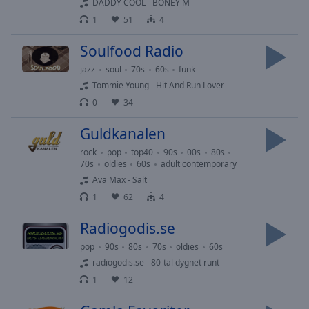
Playback
DADDY COOL - BONEY M
Rate
1
51
4
Chapters
Soulfood Radio
Chapters
jazz
soul
70s
60s
funk
Tommie Young - Hit And Run Lover
Descriptions
0
34
descriptions
off
,
Guldkanalen
selected
rock
pop
top40
90s
00s
80s
70s
oldies
60s
adult contemporary
Subtitles
Ava Max - Salt
1
62
4
subtitles
settings
,
Radiogodis.se
opens
subtitles
pop
90s
80s
70s
oldies
60s
settings
radiogodis.se - 80-tal dygnet runt
dialog
1
12
subtitles
off
,