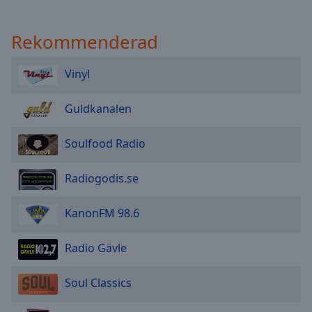
Rekommenderad
Vinyl
Guldkanalen
Soulfood Radio
Radiogodis.se
KanonFM 98.6
Radio Gävle
Soul Classics