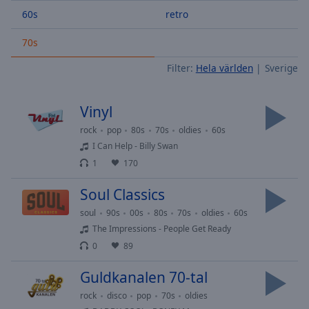
Skip
60s
retro
Forward
Mute
70s
Current
Time
0:00
Filter:
Hela världen
Sverige
/
Duration
-:-
Vinyl
Loaded
:
0.00%
rock
pop
80s
70s
oldies
60s
Stream
I Can Help - Billy Swan
Type
LIVE
1
170
Seek to
live,
Soul Classics
currently
behind
soul
90s
00s
80s
70s
oldies
60s
live
LIVE
The Impressions - People Get Ready
Remaining
Time
-
0
89
-:-
Guldkanalen 70-tal
1x
rock
disco
pop
70s
oldies