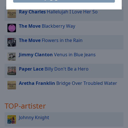
Can't Refuse
Ray Charles
Hallelujah I Love Her So
The Move
Blackberry Way
The Move
Flowers in the Rain
Jimmy Clanton
Venus in Blue Jeans
Paper Lace
Billy Don't Be a Hero
Aretha Franklin
Bridge Over Troubled Water
TOP-artister
Johnny Knight