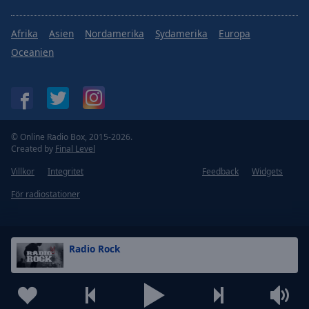
Afrika
Asien
Nordamerika
Sydamerika
Europa
Oceanien
© Online Radio Box, 2015-2026.
Created by
Final Level
Villkor
Integritet
Feedback
Widgets
För radiostationer
Radio Rock