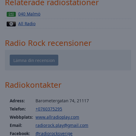
Relaterade radiostationer
Playback
Rate
040 Malmö
Chapters
All Radio
Chapters
Radio Rock recensioner
Descriptions
descriptions
off
,
selected
Subtitles
Radiokontakter
subtitles
settings
,
Adress:
Barometergatan 74, 21117
opens
subtitles
Telefon:
+0760375295
settings
Webbplats:
www.allradioplay.com
dialog
Email:
radiorock.play@gmail.com
subtitles
Facebook:
@radiorocksverige
off
,