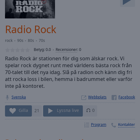
Skip
Forward
Mute
Current
Radio Rock
Time
0:00
/
rock
90s
80s
70s
Duration
-:-
Betyg:
0.0
Recensioner
:
0
Loaded
:
Radio Rock är stationen för dig som älskar rock. Vi
0.00%
spelar rock dygnet runt med världens bästa rock från
Stream
70-talet till det nya idag. Slå på radion och känn dig fri
Type
LIVE
att rocka loss i bilen, hemma i badrummet eller varför
Seek to
live,
inte på kontoret.
currently
behind
Svenska
Webbplats
live
LIVE
Remaining
Gilla
21
Lyssna live
0
Time
-
-:-
Program
Kontakter
1x