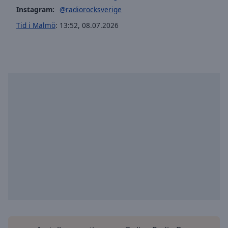
selected
Instagram:
@radiorocksverige
Tid i Malmö
:
13:52
,
08.07.2026
Audio
Track
Picture-
in-
Picture
Fullscreen
This
is
a
modal
window.
Beginning
of
dialog
window.
Escape
will