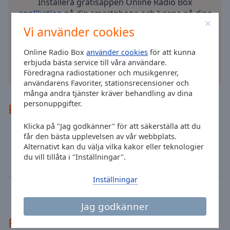
cancel
Installera gratisappen Online Radio Box
and
applikation
på din smartphone och lyssna på dina
close
favoritstationer online – var du än är!
Vi använder cookies
the
window.
Online Radio Box
använder cookies
för att kunna
erbjuda bästa service till våra användare.
Text
andra alternativ
Föredragna radiostationer och musikgenrer,
Color
användarens Favoriter, stationsrecensioner och
många andra tjänster kräver behandling av dina
personuppgifter.
Program
Opacity
Klicka på "Jag godkänner" för att säkerställa att du
Tidernas bästa rockklassiker!
22:00
får den bästa upplevelsen av vår webbplats.
Text
Vi spelar rock dygnet runt med allt det bästa
Alternativt kan du välja vilka kakor eller teknologier
Background
från 70, 80 och 90 talen. Vi kallar det tidernas
du vill tillåta i "Inställningar".
Color
bästa rockklassiker!
Inställningar
Hela programmet
Opacity
Jag godkänner
Rekommenderad
Caption