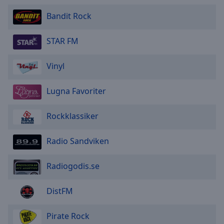
Area
Bandit Rock
Background
Color
STAR FM
Opacity
Vinyl
Font
Lugna Favoriter
Size
Rockklassiker
Text
Edge
Radio Sandviken
Style
Radiogodis.se
Font
Family
DistFM
Pirate Rock
Reset