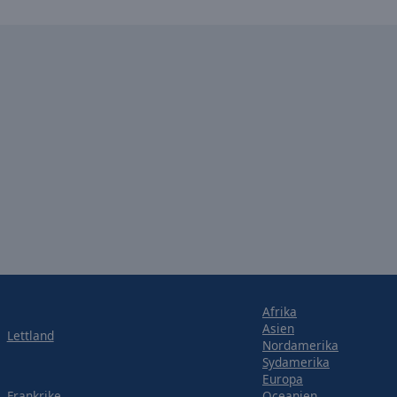
Afrika
Asien
Lettland
Nordamerika
Sydamerika
Europa
Frankrike
Oceanien