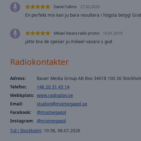
of
Daniel Fallmo
27.02.2020
dialog
En perfekt mix kan ju bara resultera i högsta betyg! Grat
window.
Mikael Vasara radio promo
10.01.2019
jätte bra de speöar ju mikael vasara s gud
Radiokontakter
Adress:
Bauer Media Group AB Box 34018 100 26 Stockho
Telefon:
+46 20 31 43 14
Webbplats:
www.radioplay.se
Email:
studion@mixmegapol.se
Facebook:
@mixmegapol
Instagram:
@mixmegapol
Tid i Stockholm
:
10:38
,
08.07.2026