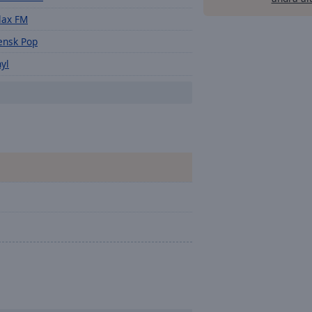
lax FM
ensk Pop
nyl
dio Nostalgi