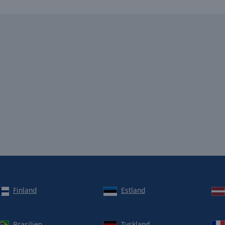
Finland
Estland
Brasilien
Tyskland