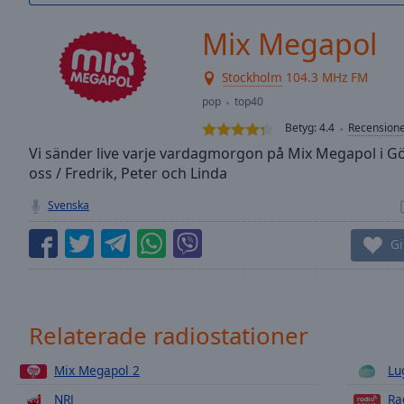
/
Duration
-:-
Mix Megapol
Loaded
:
0.00%
Stockholm
104.3 MHz FM
0:00
pop
top40
Stream
Type
LIVE
Betyg:
4.4
Recension
Seek to
Vi sänder live varje vardagmorgon på Mix Megapol i 
live,
oss / Fredrik, Peter och Linda
currently
behind
live
LIVE
Svenska
Remaining
Time
-
Gi
-:-
1x
Playback
Relaterade radiostationer
Rate
Mix Megapol 2
Lu
Chapters
NRJ
Ra