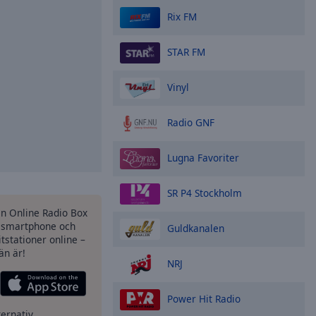
Rix FM
STAR FM
Vinyl
Radio GNF
Lugna Favoriter
SR P4 Stockholm
en Online Radio Box
 smartphone och
Guldkanalen
itstationer online –
än är!
NRJ
Power Hit Radio
ternativ