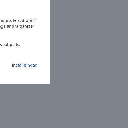
vändare. Föredragna
nga andra tjänster
 webbplats.
Inställningar