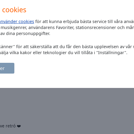
 cookies
använder cookies
för att kunna erbjuda bästa service till våra an
 musikgenrer, användarens Favoriter, stationsrecensioner och må
av dina personuppgifter.
känner" för att säkerställa att du får den bästa upplevelsen av vår
älja vilka kakor eller teknologier du vill tillåta i "Inställningar".
er
ve retró ❤️