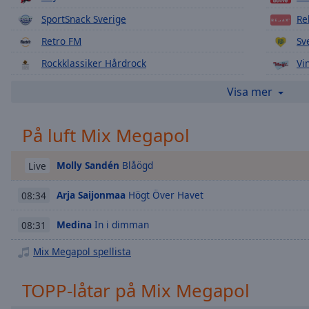
Chapters
SportSnack Sverige
Re
Descriptions
Retro FM
Sv
descriptions
Rockklassiker Hårdrock
Vi
off
,
selected
Radio Topp 40 Bara Hits
Ra
Visa mer
Subtitles
På luft Mix Megapol
subtitles
settings
,
Molly Sandén
Blåögd
Live
opens
subtitles
Arja Saijonmaa
Högt Över Havet
08:34
settings
dialog
Medina
In i dimman
08:31
subtitles
off
,
Mix Megapol spellista
selected
TOPP-låtar på Mix Megapol
Audio
Track