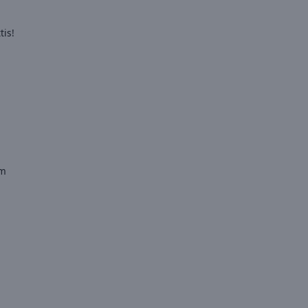
tis!
lm