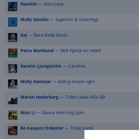
Newkid
— Hurricane
Picture-
in-
Picture
Molly Sandén
— Superlim & silvertejp
Fullscreen
This
Kaj
— Bara Bada Bastu
is
a
modal
Petra Marklund
— Mitt hjärta en rebell
window.
Kerstin Ljungström
— Caroline
Beginning
of
Molly Hammar
— Aldrig ensam igen
dialog
window.
Martin Hederberg
— Tiden Läker Alla Sår
Escape
will
cancel
Miss Li
— Dansa med mig själv
and
close
Bo Kaspers Orkester
— Tonårsland
the