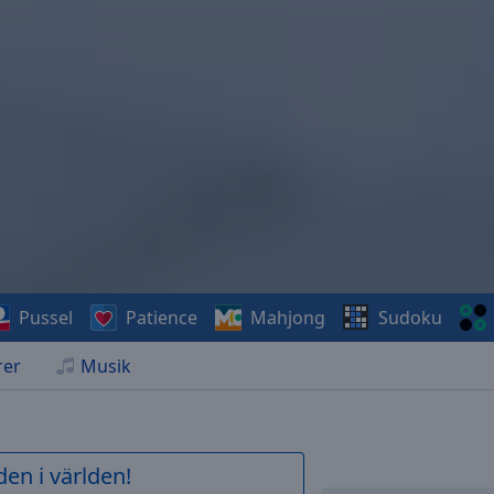
Pussel
Patience
Mahjong
Sudoku
rer
Musik
en i världen!