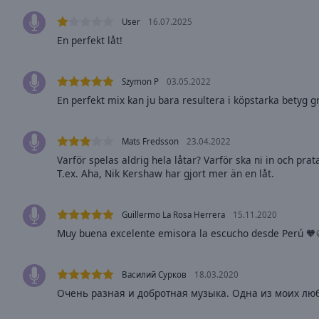
Opacity
User
16.07.2025
En perfekt låt!
Font
Size
Szymon P
03.05.2022
En perfekt mix kan ju bara resultera i köpstarka betyg gr
Text
Edge
Mats Fredsson
23.04.2022
Style
Varför spelas aldrig hela låtar? Varför ska ni in och pra
T.ex. Aha, Nik Kershaw har gjort mer än en låt.
Font
Family
Guillermo La Rosa Herrera
15.11.2020
Muy buena excelente emisora la escucho desde Perú 🧡
Reset
Done
Василий Сурков
18.03.2020
Close
Modal
Очень разная и добротная музыка. Одна из моих лю
Dialog
End