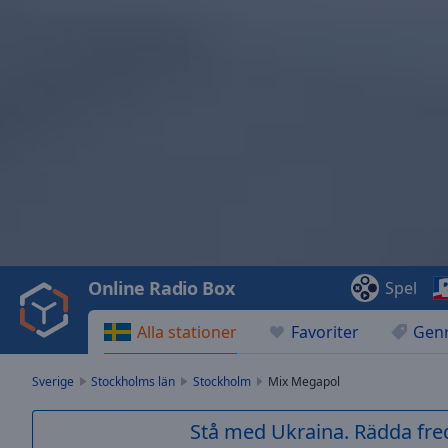
Video
Player
is
loading.
Play
Video
Online Radio Box
Spel
Play
Skip
Alla stationer
Favoriter
Gen
Backward
Skip
Forward
Sverige
Stockholms län
Stockholm
Mix Megapol
Mute
Current
Stå med Ukraina. Rädda fred
Time
0:00