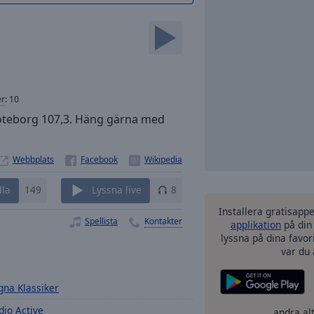
er
:
10
Göteborg 107,3. Häng gärna med
Webbplats
lla
149
Lyssna live
8
Installera gratisapp
Spellista
Kontakter
applikation
på din
lyssna på dina favor
var du 
gna Klassiker
dio Active
andra al