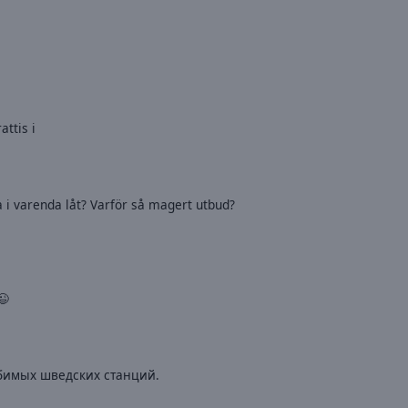
attis i
ta i varenda låt? Varför så magert utbud?
😉
бимых шведских станций.