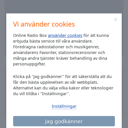
cancel
and
close
the
Vi använder cookies
window.
Online Radio Box
använder cookies
för att kunna
Text
erbjuda bästa service till våra användare.
Color
Föredragna radiostationer och musikgenrer,
användarens Favoriter, stationsrecensioner och
många andra tjänster kräver behandling av dina
Opacity
personuppgifter.
Installera gratisappen Online Radio Box
Klicka på "Jag godkänner" för att säkerställa att du
Text
applikation
på din smartphone och lyssna på dina
får den bästa upplevelsen av vår webbplats.
Background
favoritstationer online – var du än är!
Alternativt kan du välja vilka kakor eller teknologier
Color
du vill tillåta i "Inställningar".
Inställningar
Opacity
andra alternativ
Jag godkänner
Caption