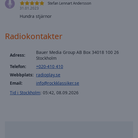
Stefan Lennart Andersson
selected
31.01.2023
Hundra stjärnor
Audio
Track
Radiokontakter
Picture-
in-
Picture
Fullscreen
Bauer Media Group AB Box 34018 100 26
Adress:
This
Stockholm
is
Telefon:
+020-410 410
a
Webbplats:
radioplay.se
modal
Email:
info@rockklassiker.se
window.
Tid i Stockholm
:
05:42
,
08.09.2026
Beginning
of
dialog
window.
Escape
will