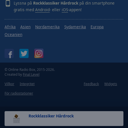
Lyssna på
Rockklassiker Hårdrock
på din smartphone
gratis med
Android
- eller
iOS
-appen!
Afrika
Asien
Nordamerika
Sydamerika
Europa
Oceanien
© Online Radio Box, 2015-2026.
Created by
Final Level
Villkor
Integritet
Feedback
Widgets
För radiostationer
Rockklassiker Hårdrock