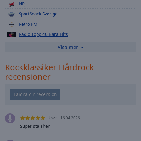
Playback
NRJ
Rate
SportSnack Sverige
Chapters
Retro FM
Chapters
Radio Topp 40 Bara Hits
Descriptions
Lugna Klassiker
Visa mer
descriptions
Radio Active
off
,
Rockklassiker Hårdrock
Relax FM
selected
recensioner
Svensk Pop
Subtitles
Vinyl
subtitles
Gold
settings
,
opens
Rockklassiker
subtitles
Radio Nostalgi
User
16.04.2026
settings
dialog
Super staishen
subtitles
off
,