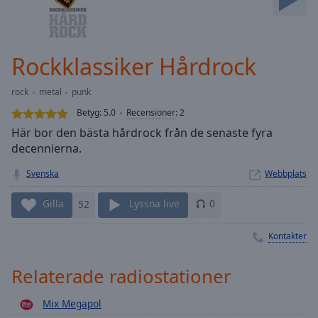
Skip
Forward
Mute
Current
Rockklassiker Hårdrock
Time
0:00
/
rock
metal
punk
Duration
-:-
Betyg:
5.0
Recensioner
:
2
Loaded
:
Här bor den bästa hårdrock från de senaste fyra
0.00%
decennierna.
Stream
Type
LIVE
Svenska
Webbplats
Seek to
live,
Gilla
52
Lyssna live
0
currently
behind
live
LIVE
Kontakter
Remaining
Time
-
-:-
Relaterade radiostationer
1x
Mix Megapol