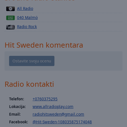
Playback
Rate
All Radio
Chapters
040 Malmö
Chapters
Radio Rock
Descriptions
Hit Sweden komentara
descriptions
off
,
selected
Subtitles
Radio kontakti
subtitles
settings
,
opens
Telefon:
+0760375295
subtitles
Lokacija:
www.allradioplay.com
settings
dialog
Email:
radiohitsweden@gmail.com
subtitles
Facebook:
@Hit-Sweden-108035875174048
off
,