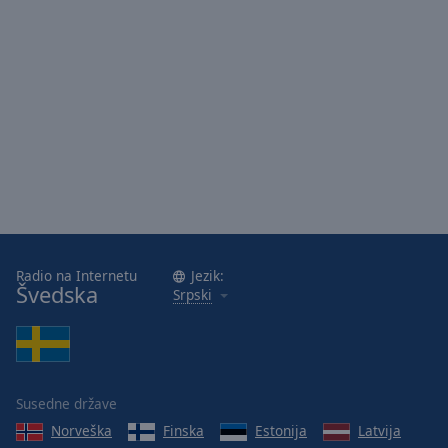
Radio na Internetu
Jezik:
Švedska
Srpski
Susedne države
Norveška
Finska
Estonija
Latvija