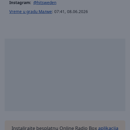
Instagram:
@hitsweden
selected
Vreme u gradu Малме
:
07:41
,
08.06.2026
Audio
Track
Picture-
in-
Picture
Fullscreen
This
is
a
modal
window.
Beginning
of
dialog
window.
Escape
will
Instalirajte besplatnu Online Radio Box
aplikacija