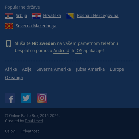
Popularne države
Srbija
Hrvatska
Bosna i Hercegovina
Severna Makedonija
Slušajte
Hit Sweden
na vašem pametnom telefonu
besplatno pomoću
Android
ili
iOS
aplikacije!
Afrike
Azije
Severna Amerika
Južna Amerika
Europe
Okeanija
© Online Radio Box, 2015-2026.
Created by
Final Level
Uslovi
Privatnost