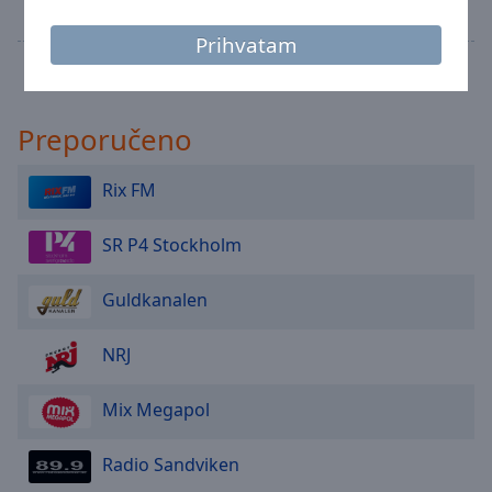
Area
artister och låtar varje vecka!
Background
Prihvatam
Color
Celokupan program
Opacity
Preporučeno
Font
Rix FM
Size
SR P4 Stockholm
Text
Edge
Guldkanalen
Style
NRJ
Font
Mix Megapol
Family
Radio Sandviken
Reset