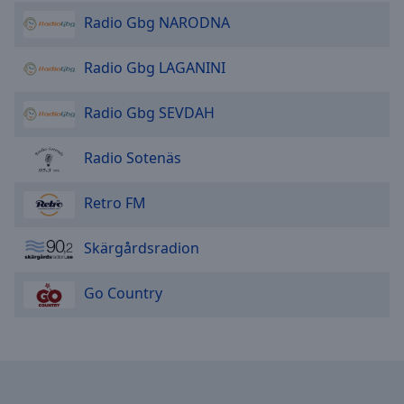
Done
Radio Gbg NARODNA
Close
Modal
Dialog
Radio Gbg LAGANINI
End
of
Radio Gbg SEVDAH
dialog
window.
Radio Sotenäs
Retro FM
Skärgårdsradion
Go Country