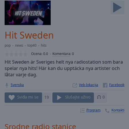
Skip
Forward
Mute
Current
Time
0:00
Hit Sweden
/
Duration
-:-
pop
news
top40
hits
Loaded
:
0.00%
Ocena:
0.0
Komentara
:
0
Stream
Hit Sweden är Sveriges helt nya radiostation som bara
Type
LIVE
spelar nya hits! Här kan du upptäcka nya artister och
Seek to
låtar varje dag.
live,
currently
Svenska
Veb-lokacija
behind
live
LIVE
Remaining
Sviđa mi se
19
Slušajte uživo
0
Time
-
-:-
Program
Kontakti
1x
Srodne radio stanice