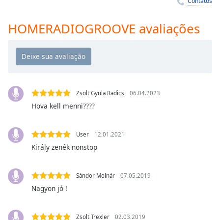
Contatos
Time
-
-:-
HOMERADIOGROOVE avaliações
1x
Playback
Rate
Chapters
Chapters
Zsolt Gyula Radics
06.04.2023
Hova kell menni????
Descriptions
descriptions
User
12.01.2021
off
,
Király zenék nonstop
selected
Subtitles
Sándor Molnár
07.05.2019
Nagyon jó !
subtitles
settings
,
opens
Zsolt Trexler
02.03.2019