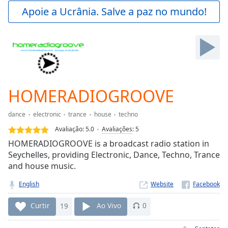
Play
Apoie a Ucrânia. Salve a paz no mundo!
Video
Play
Skip
Backward
Skip
Forward
Mute
Current
HOMERADIOGROOVE
Time
0:00
/
dance
electronic
trance
house
techno
Duration
-:-
Avaliação:
5.0
Avaliações
:
5
Loaded
:
HOMERADIOGROOVE is a broadcast radio station in
0.00%
Seychelles, providing Electronic, Dance, Techno, Trance
Stream
and house music.
Type
LIVE
Seek to
English
Website
live,
currently
behind
Curtir
19
Ao Vivo
0
live
LIVE
Remaining