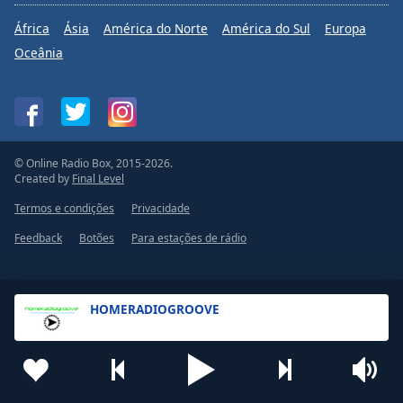
África
Ásia
América do Norte
América do Sul
Europa
Oceânia
© Online Radio Box, 2015-2026.
Created by
Final Level
Termos e condições
Privacidade
Feedback
Botões
Para estações de rádio
HOMERADIOGROOVE