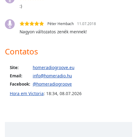
subtitles
:)
settings
dialog
subtitles
Péter Hembach
11.07.2018
off
,
Nagyon változatos zenék mennek!
selected
Audio
Contatos
Track
Picture-
Site:
homeradiogroove.eu
in-
Picture
Email:
info@homeradio.hu
Fullscreen
Facebook:
@homeradiogroove
This
is
Hora em Victoria
:
18:34
,
08.07.2026
a
modal
window.
Beginning
of