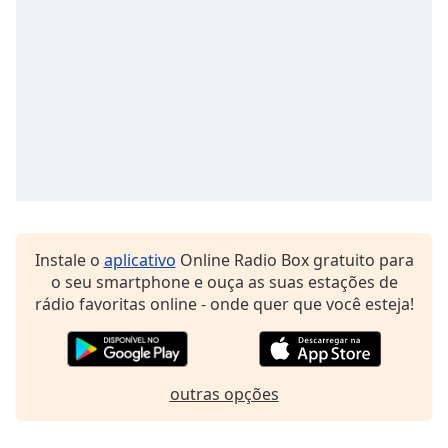
dialog
window.
Escape
will
cancel
and
close
the
window.
Text
Color
Instale o
aplicativo
Online Radio Box gratuito para
o seu smartphone e ouça as suas estações de
rádio favoritas online - onde quer que você esteja!
Opacity
Text
Background
outras opções
Color