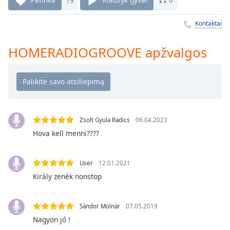
Remaining
Time
-
-:-
Kontaktai
1x
HOMERADIOGROOVE apžvalgos
Playback
Rate
Chapters
Chapters
Zsolt Gyula Radics
06.04.2023
Descriptions
Hova kell menni????
descriptions
off
,
User
12.01.2021
selected
Király zenék nonstop
Subtitles
subtitles
Sándor Molnár
07.05.2019
settings
,
Nagyon jó !
opens