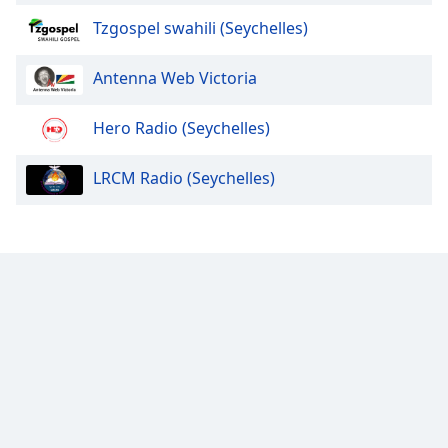
Font
Tzgospel swahili (Seychelles)
Family
Antenna Web Victoria
Reset
Done
Hero Radio (Seychelles)
Close
Modal
Dialog
LRCM Radio (Seychelles)
End
of
dialog
window.