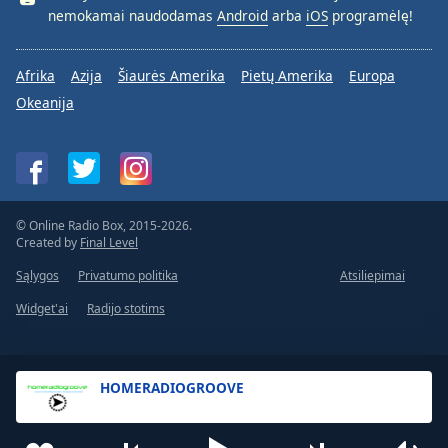
nemokamai naudodamas
Android
arba
iOS
programėlę!
Afrika
Azija
Šiaurės Amerika
Pietų Amerika
Europa
Okeanija
© Online Radio Box, 2015-2026.
Created by
Final Level
Sąlygos
Privatumo politika
Atsiliepimai
Widget'ai
Radijo stotims
HOMERADIOGROOVE