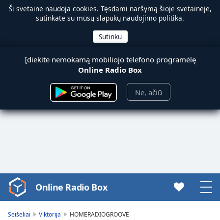
Ši svetainė naudoja
cookies
. Tęsdami naršymą šioje svetainėje,
sutinkate su mūsų slapukų naudojimo politika.
Įdiekite nemokamą mobiliojo telefono programėlę
Online Radio Box
Ne, ačiū
Online Radio Box
Video
Player
is
Seišeliai
Viktorija
HOMERADIOGROOVE