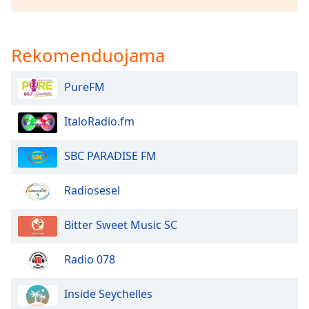
Opacity
Rekomenduojama
Caption
Area
PureFM
Background
Color
ItaloRadio.fm
Opacity
SBC PARADISE FM
Radiosesel
Font
Size
Bitter Sweet Music SC
Text
Radio 078
Edge
Style
Inside Seychelles