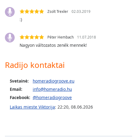
subtitles
Zsolt Trexler
02.03.2019
settings
dialog
:)
subtitles
off
,
Péter Hembach
11.07.2018
selected
Nagyon változatos zenék mennek!
Audio
Track
Radijo kontaktai
Picture-
in-
Picture
Svetainė:
homeradiogroove.eu
Fullscreen
Email:
info@homeradio.hu
This
is
Facebook:
@homeradiogroove
a
Laikas mieste Viktorija
:
22:20
,
08.06.2026
modal
window.
Beginning