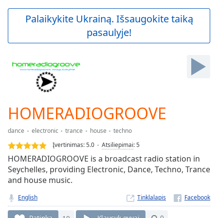
loading.
Play
Palaikykite Ukrainą. Išsaugokite taiką
Video
pasaulyje!
Play
Skip
Backward
Skip
Forward
Mute
Current
Time
0:00
HOMERADIOGROOVE
/
Duration
-:-
dance
electronic
trance
house
techno
Loaded
:
0.00%
Įvertinimas:
5.0
Atsiliepimai
:
5
Stream
HOMERADIOGROOVE is a broadcast radio station in
Type
LIVE
Seychelles, providing Electronic, Dance, Techno, Trance
Seek to
and house music.
live,
currently
English
Tinklalapis
behind
live
LIVE
Patinka
19
Klausyk gyvai
0