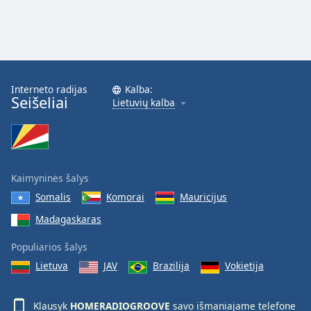
Interneto radijas
Kalba:
Seišeliai
Lietuvių kalba
Kaimyninės šalys
Somalis
Komorai
Mauricijus
Madagaskaras
Populiarios šalys
Lietuva
JAV
Brazilija
Vokietija
Klausyk
HOMERADIOGROOVE
savo išmaniajame telefone