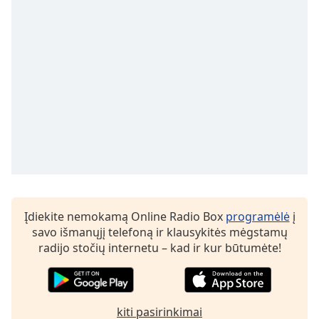
of
dialog
window.
Escape
will
cancel
and
close
the
window.
Text
Color
Įdiekite nemokamą Online Radio Box
programėlė
į
savo išmanųjį telefoną ir klausykitės mėgstamų
Opacity
radijo stočių internetu – kad ir kur būtumėte!
Text
Background
Color
kiti pasirinkimai