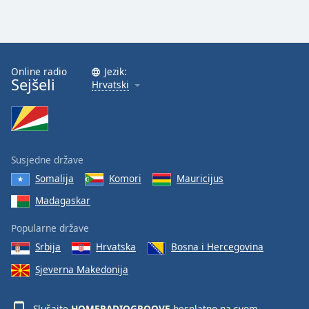
Online radio
Jezik:
Sejšeli
Hrvatski
Susjedne države
Somalija
Komori
Mauricijus
Madagaskar
Popularne države
Srbija
Hrvatska
Bosna i Hercegovina
Sjeverna Makedonija
Slušajte
HOMERADIOGROOVE
besplatno na svom