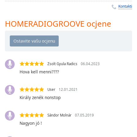
Remaining
Kontakti
Time
-
-:-
HOMERADIOGROOVE ocjene
1x
Playback
Rate
Chapters
Chapters
Zsolt Gyula Radics
06.04.2023
Hova kell menni????
Descriptions
descriptions
User
12.01.2021
off
,
Király zenék nonstop
selected
Subtitles
Sándor Molnár
07.05.2019
Nagyon jó !
subtitles
settings
,