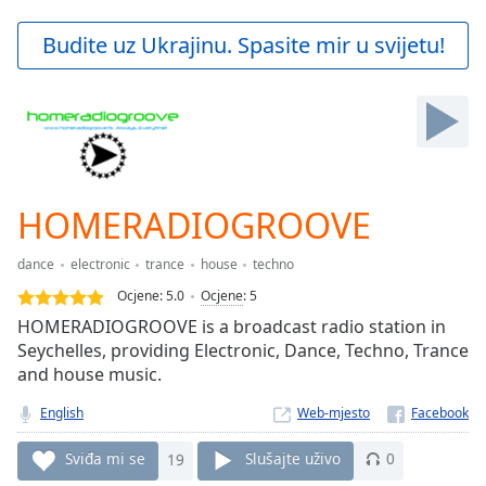
loading.
Play
Budite uz Ukrajinu. Spasite mir u svijetu!
Video
Play
Skip
Backward
Skip
Forward
Mute
Current
HOMERADIOGROOVE
Time
0:00
/
dance
electronic
trance
house
techno
Duration
-:-
Ocjene:
5.0
Ocjene
:
5
Loaded
:
HOMERADIOGROOVE is a broadcast radio station in
0.00%
Seychelles, providing Electronic, Dance, Techno, Trance
Stream
and house music.
Type
LIVE
Seek to
English
Web-mjesto
live,
currently
behind
Sviđa mi se
19
Slušajte uživo
0
live
LIVE