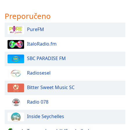
Opacity
Preporučeno
PureFM
Caption
Area
Background
ItaloRadio.fm
Color
SBC PARADISE FM
Opacity
Radiosesel
Font
Bitter Sweet Music SC
Size
Radio 078
Text
Edge
Inside Seychelles
Style