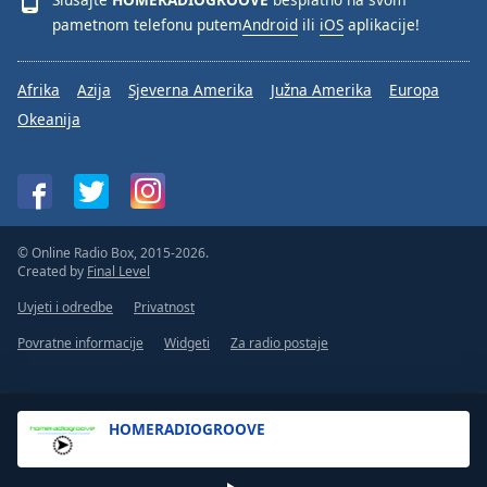
pametnom telefonu putem
Android
ili
iOS
aplikacije!
Afrika
Azija
Sjeverna Amerika
Južna Amerika
Europa
Okeanija
© Online Radio Box, 2015-2026.
Created by
Final Level
Uvjeti i odredbe
Privatnost
Povratne informacije
Widgeti
Za radio postaje
HOMERADIOGROOVE