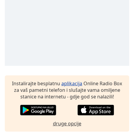
of
dialog
window.
Escape
will
cancel
and
close
the
window.
Text
Color
Instalirajte besplatnu
aplikacija
Online Radio Box
za vaš pametni telefon i slušajte vama omiljene
stanice na internetu - gdje god se nalazili!
Opacity
Text
Background
druge opcije
Color