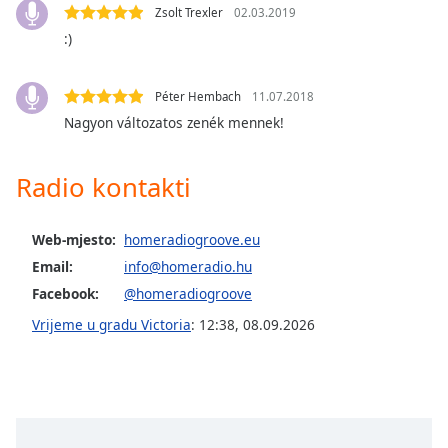
opens
Zsolt Trexler
02.03.2019
subtitles
:)
settings
dialog
subtitles
Péter Hembach
11.07.2018
off
,
Nagyon változatos zenék mennek!
selected
Audio
Radio kontakti
Track
Picture-
Web-mjesto:
homeradiogroove.eu
in-
Picture
Email:
info@homeradio.hu
Fullscreen
Facebook:
@homeradiogroove
This
is
Vrijeme u gradu Victoria
:
12:38
,
08.09.2026
a
modal
window.
Beginning