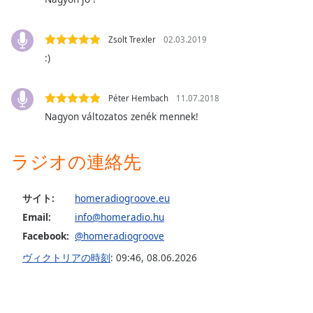
opens
subtitles
Zsolt Trexler
02.03.2019
settings
dialog
:)
subtitles
off
,
Péter Hembach
11.07.2018
selected
Nagyon változatos zenék mennek!
Audio
Track
ラジオの連絡先
Picture-
in-
Picture
サイト:
homeradiogroove.eu
Fullscreen
Email:
info@homeradio.hu
This
is
Facebook:
@homeradiogroove
a
ヴィクトリアの時刻
:
09:46
,
08.06.2026
modal
window.