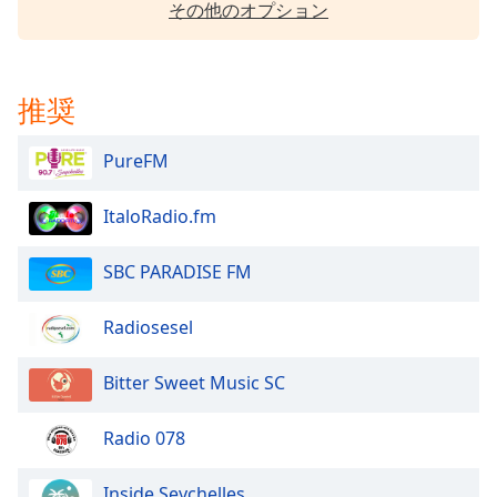
Color
その他のオプション
Opacity
推奨
Caption
Area
PureFM
Background
Color
ItaloRadio.fm
Opacity
SBC PARADISE FM
Radiosesel
Font
Size
Bitter Sweet Music SC
Text
Radio 078
Edge
Style
Inside Seychelles