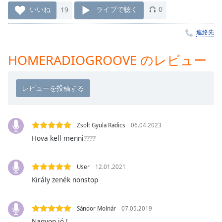
Remaining
いいね
19
ライブで聴く
0
Time
-
-:-
連絡先
1x
HOMERADIOGROOVE のレビュー
Playback
Rate
Chapters
Chapters
Zsolt Gyula Radics
06.04.2023
Descriptions
Hova kell menni????
descriptions
off
,
User
12.01.2021
selected
Király zenék nonstop
Subtitles
subtitles
Sándor Molnár
07.05.2019
settings
,
Nagyon jó !