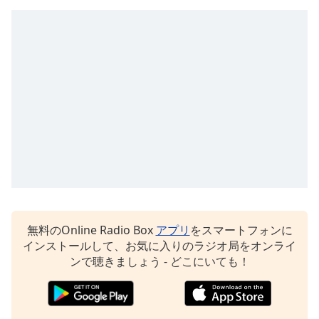
Beginning
of
dialog
window.
Escape
will
cancel
and
close
the
window.
Text
Color
無料のOnline Radio Box
アプリ
をスマートフォンに
インストールして、お気に入りのラジオ局をオンライ
Opacity
ンで聴きましょう - どこにいても！
Text
Background