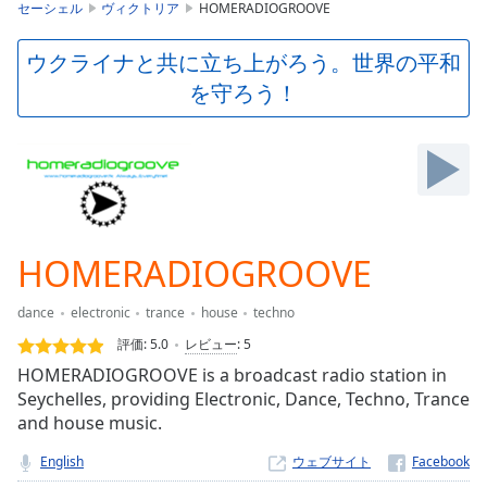
is
セーシェル
ヴィクトリア
HOMERADIOGROOVE
loading.
Play
ウクライナと共に立ち上がろう。世界の平和
Video
を守ろう！
Play
Skip
Backward
Skip
Forward
Mute
Current
Time
0:00
HOMERADIOGROOVE
/
Duration
-:-
dance
electronic
trance
house
techno
Loaded
:
0.00%
評価:
5.0
レビュー
:
5
Stream
HOMERADIOGROOVE is a broadcast radio station in
Type
LIVE
Seychelles, providing Electronic, Dance, Techno, Trance
Seek to
and house music.
live,
currently
English
ウェブサイト
behind
live
LIVE