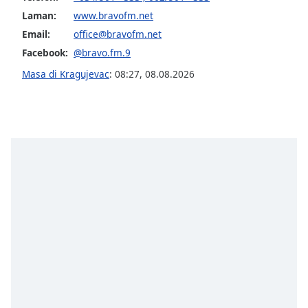
of
Laman:
www.bravofm.net
dialog
Email:
office@bravofm.net
window.
Escape
Facebook:
@bravo.fm.9
will
Masa di Kragujevac
:
08:27
,
08.08.2026
cancel
and
close
the
window.
Text
Color
Opacity
Text
Background
Color