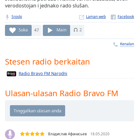
Remaining
verodostojan i jednako rado slušan.
Time
-
-:-
Srpski
Laman web
1x
Suka
47
Main
2
Playback
Rate
Kenalan
Chapters
Stesen radio berkaitan
Chapters
Radio Bravo FM Narodni
Descriptions
descriptions
Ulasan-ulasan Radio Bravo FM
off
,
selected
Subtitles
subtitles
settings
,
Владислав Афанасьев
18.05.2020