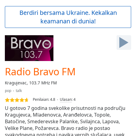
loading.
Play
Berdiri bersama Ukraine. Kekalkan
Video
keamanan di dunia!
Play
Skip
Backward
Skip
Forward
Mute
Current
Time
0:00
Radio Bravo FM
/
Duration
-:-
Kragujevac, 103.7 MHz FM
Loaded
:
pop
talk
0.00%
Stream
Penilaian:
4.8
Ulasan
:
4
Type
LIVE
U gotovo 7 godina svekolike prisutnosti na području
Seek to
Kragujevca, Mladenovca, Aranđelovca, Topole,
live,
Batočine, Smederevske Palanke, Svilajnca, Lapova,
currently
behind
Velike Plane, Požarevca. Bravo radio je postao
live
LIVE
svakodnevna potreba i navika vernih slušalaca, uvek