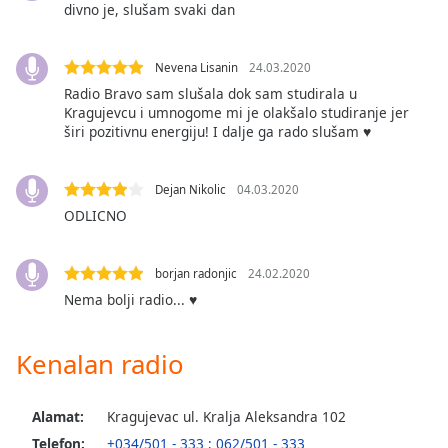
opens
divno je, slušam svaki dan
subtitles
settings
dialog
Nevena Lisanin
24.03.2020
subtitles
Radio Bravo sam slušala dok sam studirala u
off
,
Kragujevcu i umnogome mi je olakšalo studiranje jer
selected
širi pozitivnu energiju! I dalje ga rado slušam ♥️
Audio
Track
Dejan Nikolic
04.03.2020
ODLICNO
Picture-
in-
Picture
borjan radonjic
24.02.2020
Fullscreen
This
Nema bolji radio... ♥️
is
a
Kenalan radio
modal
window.
Alamat:
Kragujevac ul. Kralja Aleksandra 102
Beginning
Telefon:
+034/501 - 333 ; 062/501 - 333