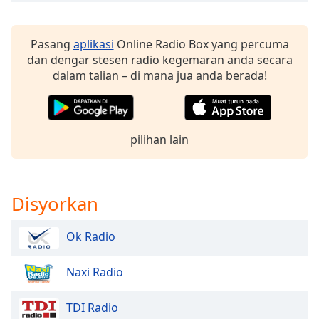
Opacity
Pasang
aplikasi
Online Radio Box yang percuma
dan dengar stesen radio kegemaran anda secara
Caption
dalam talian – di mana jua anda berada!
Area
Background
Color
pilihan lain
Opacity
Disyorkan
Font
Size
Ok Radio
Text
Naxi Radio
Edge
Style
TDI Radio