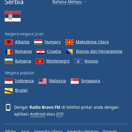
Serbia
Bahasa Melayu
Negara-negara jiran
Albania
Hungary
Makedonia Utara
Romania
Croatia
Bosnia dan Herzegovina
Bulgaria
Montenegro
Kosovo
Negara popular
Indonesia
Malaysia
Singapura
Brunei
Dengar
Radio Bravo FM
di telefon pintar anda dengan
aplikasi
Android
atau
iOS
!
Afrika
Asia
Amerika Utara
Amerika Selatan
Eropah