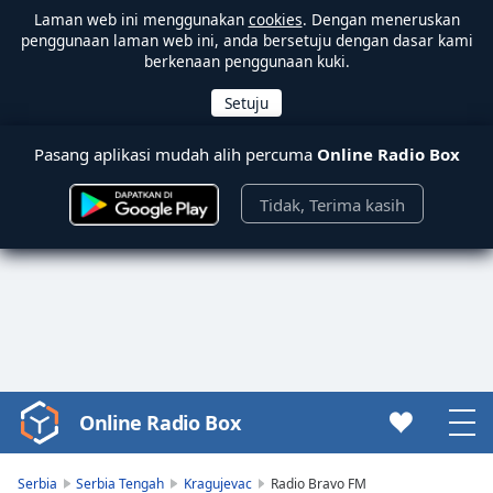
Laman web ini menggunakan
cookies
. Dengan meneruskan
penggunaan laman web ini, anda bersetuju dengan dasar kami
berkenaan penggunaan kuki.
Pasang aplikasi mudah alih percuma
Online Radio Box
Tidak, Terima kasih
Online Radio Box
Video
Player
is
Serbia
Serbia Tengah
Kragujevac
Radio Bravo FM