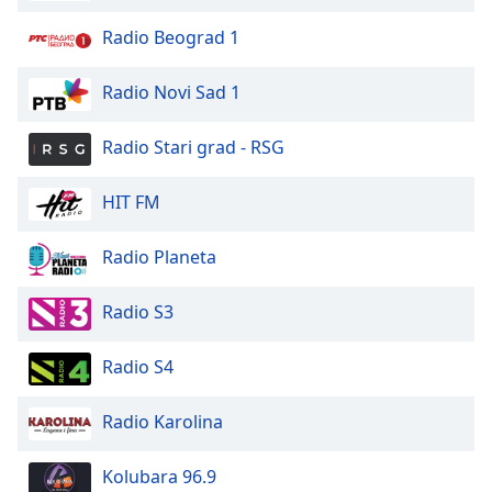
Font
Radio Beograd 1
Family
Radio Novi Sad 1
Reset
Done
Radio Stari grad - RSG
Close
Modal
Dialog
HIT FM
End
of
Radio Planeta
dialog
window.
Radio S3
Radio S4
Radio Karolina
Kolubara 96.9