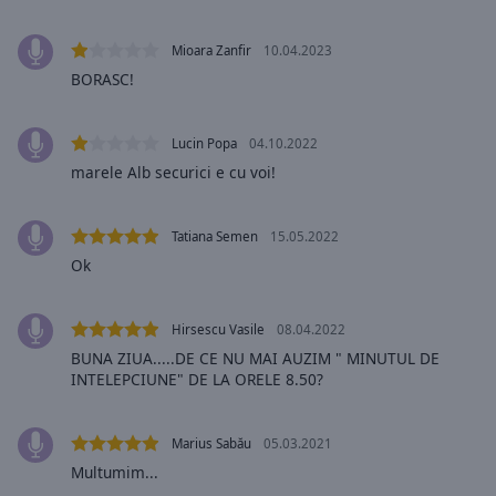
selected
Mioara Zanfir
10.04.2023
Audio
BORASC!
Track
Picture-
in-
Lucin Popa
04.10.2022
Picture
marele Alb securici e cu voi!
Fullscreen
This
is
Tatiana Semen
15.05.2022
a
Ok
modal
window.
Hirsescu Vasile
08.04.2022
Beginning
BUNA ZIUA.....DE CE NU MAI AUZIM " MINUTUL DE
of
INTELEPCIUNE" DE LA ORELE 8.50?
dialog
window.
Marius Sabău
05.03.2021
Escape
Multumim...
will