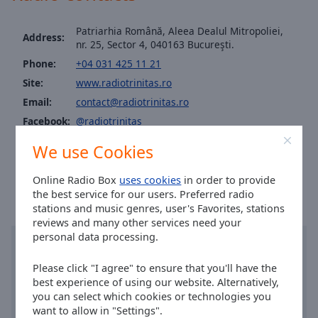
Area
Background
Patriarhia Română, Aleea Dealul Mitropoliei,
Address:
Color
nr. 25, Sector 4, 040163 Bucureşti.
Phone:
+04 031 425 11 21
Opacity
Site:
www.radiotrinitas.ro
Email:
contact@radiotrinitas.ro
Font
Facebook:
@radiotrinitas
Size
Fax: 04 031 425 11 22
We use Cookies
Time in Bucharest
:
17:35
,
08.07.2026
Text
Online Radio Box
uses cookies
in order to provide
Edge
the best service for our users. Preferred radio
Style
stations and music genres, user's Favorites, stations
reviews and many other services need your
personal data processing.
Font
Family
Please click "I agree" to ensure that you'll have the
best experience of using our website. Alternatively,
you can select which cookies or technologies you
Reset
want to allow in "Settings".