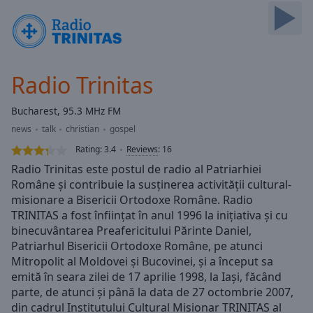
Skip
Forward
Mute
Current
Time
0:00
Radio Trinitas
/
Duration
-:-
Bucharest, 95.3 MHz FM
Loaded
:
news
talk
christian
gospel
0.00%
Stream
Rating:
3.4
Reviews
:
16
Type
LIVE
Radio Trinitas este postul de radio al Patriarhiei
Seek to
Române și contribuie la susținerea activității cultural-
live,
misionare a Bisericii Ortodoxe Române. Radio
currently
behind
TRINITAS a fost înființat în anul 1996 la inițiativa și cu
live
LIVE
binecuvântarea Preafericitului Părinte Daniel,
Remaining
Patriarhul Bisericii Ortodoxe Române, pe atunci
Time
-
Mitropolit al Moldovei și Bucovinei, și a început sa
-:-
emită în seara zilei de 17 aprilie 1998, la Iași, făcând
parte, de atunci și până la data de 27 octombrie 2007,
1x
din cadrul Institutului Cultural Misionar TRINITAS al