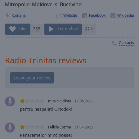
Playback
Mitropoliei Moldovei și Bucovinei.
Rate
Română
Website
Chapters
Chapters
Like
385
Listen live
0
Descriptions
Contacts
descriptions
Radio Trinitas reviews
off
,
selected
Captions
captions
settings
,
mita biciclista
17.05.2023
opens
pentru nespalati Ortodoxi
captions
settings
dialog
Felicia Cozma
21.04.2023
captions
Panaramelor mincinoase!
off
,