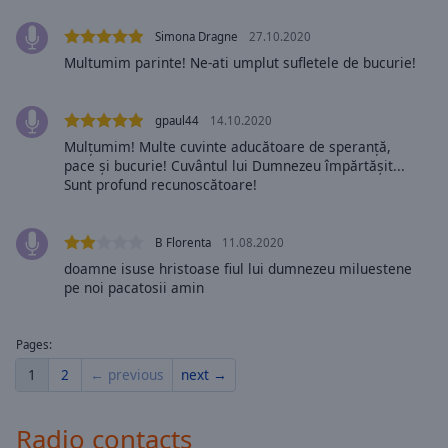
cancel
and
Simona Dragne
27.10.2020
close
Multumim parinte! Ne-ati umplut sufletele de bucurie!
the
window.
gpaul44
14.10.2020
Text
Mulțumim! Multe cuvinte aducătoare de speranță,
Color
pace și bucurie! Cuvântul lui Dumnezeu împărtășit...
Sunt profund recunoscătoare!
Opacity
B Florenta
11.08.2020
doamne isuse hristoase fiul lui dumnezeu miluestene
Text
pe noi pacatosii amin
Background
Color
Pages:
1
2
← previous
next →
Opacity
Radio contacts
Caption