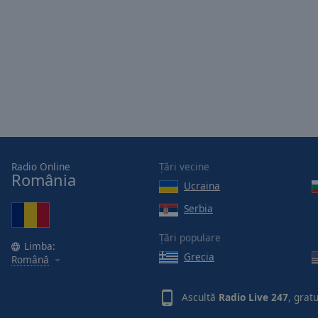
Radio Online
Țări vecine
România
Ucraina
Serbia
Țări populare
Limba:
Grecia
Română
Ascultă
Radio Live 247
, grat