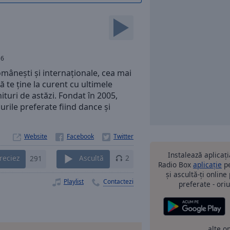
16
românești și internaționale, cea mai
 te ține la curent cu ultimele
ituri de astăzi. Fondat în 2005,
urile preferate fiind dance și
Website
Instalează aplicaț
reciez
291
Ascultă
2
Radio Box
aplicație
pe
și ascultă-ți online
Playlist
Contactezi
preferate - oriu
alte o