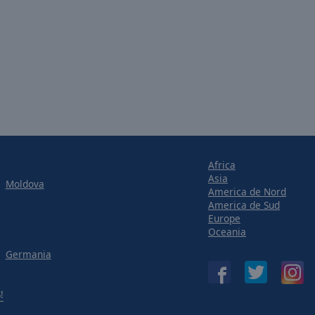
Africa
Asia
Moldova
America de Nord
America de Sud
Europe
Oceania
Germania
!