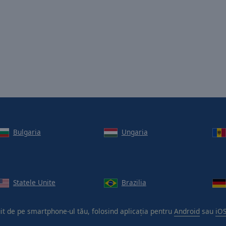
Bulgaria
Ungaria
Statele Unite
Brazilia
uit de pe smartphone-ul tău, folosind aplicația pentru
Android
sau
iOS