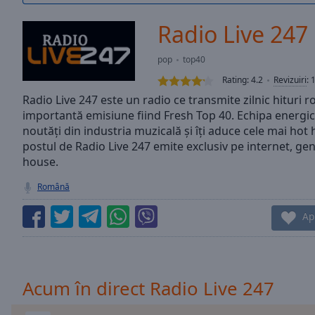
/
Duration
-:-
Radio Live 247
Loaded
:
0.00%
pop
top40
0:00
Rating:
4.2
Revizuiri
:
Stream
Type
Radio Live 247 este un radio ce transmite zilnic hituri 
LIVE
importantă emisiune fiind Fresh Top 40. Echipa energică
Seek to
live,
noutăți din industria muzicală și îți aduce cele mai hot h
currently
postul de Radio Live 247 emite exclusiv pe internet, gen
behind
live
LIVE
house.
Remaining
Română
Time
-
-:-
Ap
1x
Playback
Rate
Acum în direct Radio Live 247
Chapters