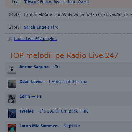
Chapters
Tiësto
I Follow Rivers (feat. Oaks)
Live
Descriptions
Fantomel/Kate Linn/Willy William/Ben Cristovao/Jombriel
21:49
descriptions
Sarah Engels
Fire
21:46
off
,
selected
Radio Live 247 playlist
Subtitles
TOP melodii pe Radio Live 247
subtitles
settings
,
Adrian Saguna
— Tu
opens
subtitles
Dean Lewis
— I Hate That It's True
settings
dialog
Corin
— Tu
subtitles
off
,
selected
Twelve
— If I Could Turn Back Time
Audio
Laura Mia Sommer
— Nightlife
Track