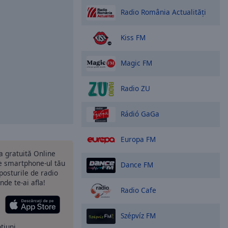
Radio România Actualități
Kiss FM
Magic FM
Radio ZU
Rádió GaGa
Europa FM
ia gratuită Online
 smartphone-ul tău
Dance FM
 posturile de radio
nde te-ai afla!
Radio Cafe
Szépvíz FM
ptiuni