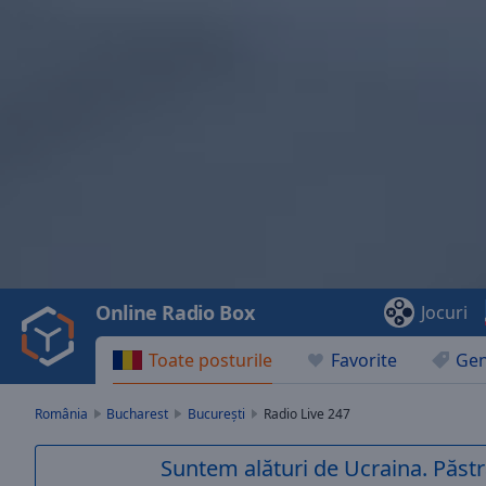
Video
Player
is
loading.
Play
Video
Online Radio Box
Jocuri
Play
Skip
Toate posturile
Favorite
Gen
Backward
Skip
Forward
România
Bucharest
București
Radio Live 247
Mute
Current
Suntem alături de Ucraina. Păstr
Time
0:00