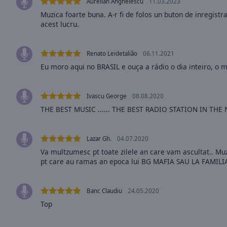
Aurelian Anghelescu
11.03.2023
Opacity
Muzica foarte buna. A-r fi de folos un buton de inregistra
acest lucru.
Font
Size
Renato Leidetalião
06.11.2021
Eu moro aqui no BRASIL e ouça a rádio o dia inteiro, o mê
Text
Edge
Ivascu George
08.08.2020
Style
THE BEST MUSIC ...... THE BEST RADIO STATION IN THE N
Font
Lazar Gh.
04.07.2020
Family
Va multzumesc pt toate zilele an care vam ascultat.. Mu
pt care au ramas an epoca lui BG MAFIA SAU LA FAMILI
Reset
Done
Banc Claudiu
24.05.2020
Close
Top
Modal
Dialog
End