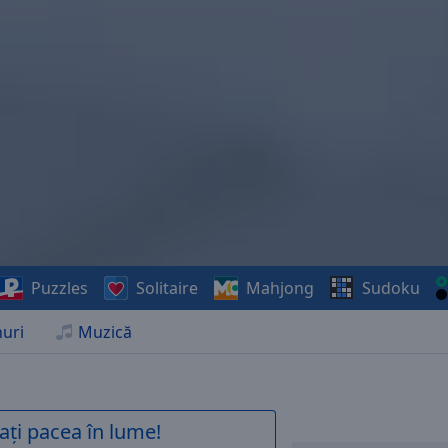
Puzzles
Solitaire
Mahjong
Sudoku
uri
Muzică
ați pacea în lume!