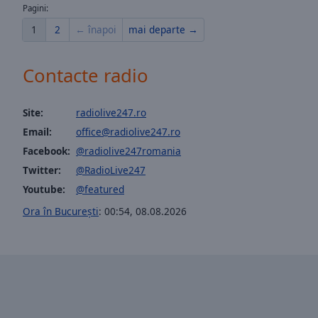
Pagini:
of
dialog
1
2
← înapoi
mai departe →
window.
Contacte radio
Site:
radiolive247.ro
Email:
office@radiolive247.ro
Facebook:
@radiolive247romania
Twitter:
@RadioLive247
Youtube:
@featured
Ora în București
:
00:54
,
08.08.2026