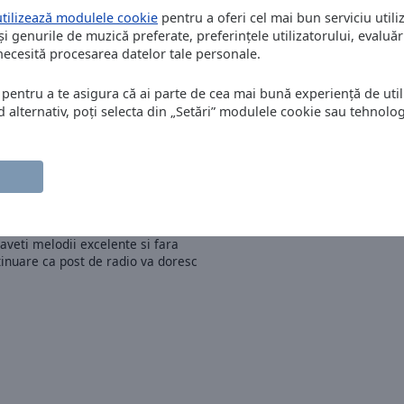
utilizează modulele cookie
pentru a oferi cel mai bun serviciu utiliz
și genurile de muzică preferate, preferințele utilizatorului, evaluări
 necesită procesarea datelor tale personale.
rați și FM :)
 pentru a te asigura că ai parte de cea mai bună experiență de utili
alternativ, poți selecta din „Setări” modulele cookie sau tehnologi
 aveti melodii excelente si fara
ntinuare ca post de radio va doresc