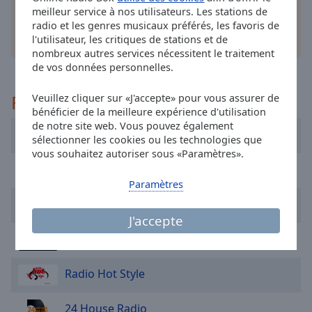
cancel
meilleur service à nos utilisateurs. Les stations de
and
radio et les genres musicaux préférés, les favoris de
close
autres options
l'utilisateur, les critiques de stations et de
the
nombreux autres services nécessitent le traitement
window.
de vos données personnelles.
Text
Recommandé
Veuillez cliquer sur «J'accepte» pour vous assurer de
Color
bénéficier de la meilleure expérience d'utilisation
de notre site web. Vous pouvez également
Rádió GaGa
sélectionner les cookies ou les technologies que
Opacity
vous souhaitez autoriser sous «Paramètres».
Play 90's
Paramètres
Text
Sepsi Radio
Background
J'accepte
Color
Mega-HIT Romania
Opacity
Radio Hot Style
Caption
24 House Radio