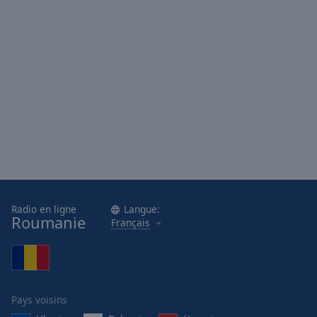
Done
Close
Modal
Dialog
End
of
dialog
window.
Radio en ligne
Langue:
Roumanie
Français
Pays voisins