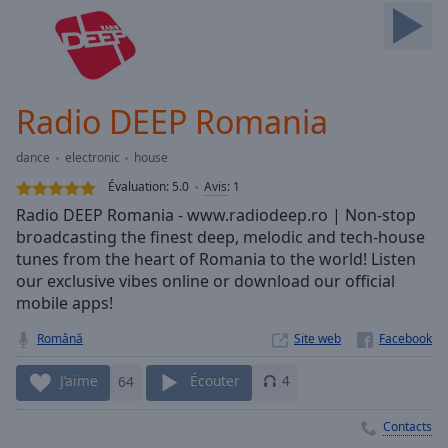
Skip
Forward
Mute
Current
Time
0:00
Radio DEEP Romania
/
Duration
-:-
dance
electronic
house
Loaded
:
0.00%
Évaluation:
5.0
Avis
:
1
Stream
Radio DEEP Romania - www.radiodeep.ro | Non-stop
Type
LIVE
broadcasting the finest deep, melodic and tech-house
Seek to
tunes from the heart of Romania to the world! Listen
live,
our exclusive vibes online or download our official
currently
mobile apps!
behind
live
LIVE
Remaining
Română
Site web
Time
-
-:-
J’aime
64
Écouter
4
1x
Contacts