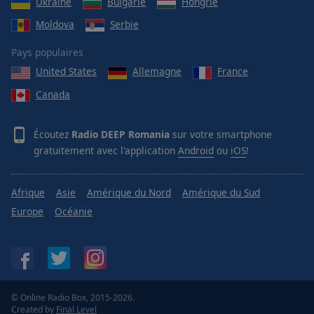
Ukraine
Bulgarie
Hongrie
Moldova
Serbie
Pays populaires
United States
Allemagne
France
Canada
Écoutez
Radio DEEP Romania
sur votre smartphone
gratuitement avec l'application
Android
ou
iOS
!
Afrique
Asie
Amérique du Nord
Amérique du Sud
Europe
Océanie
© Online Radio Box, 2015-2026.
Created by
Final Level