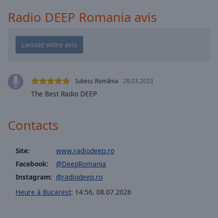
Playback
Rate
Radio DEEP Romania avis
Chapters
Chapters
Descriptions
descriptions
Iubesc România
28.03.2023
off
,
The Best Radio DEEP
selected
Contacts
Subtitles
subtitles
Site:
www.radiodeep.ro
settings
,
opens
Facebook:
@DeepRomania
subtitles
Instagram:
@radiodeep.ro
settings
Heure à Bucarest
:
14:56
,
08.07.2026
dialog
subtitles
off
,