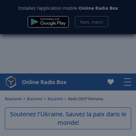
Installez l'application mobile
Online Radio Box
Non, merci
Online Radio Box
Video
Player
is
Roumanie
Bucarest
Bucarest
Radio DEEP Romania
loading.
Play
Soutenez l'Ukraine. Sauvez la paix dans le
Video
monde!
Play
Skip
Backward