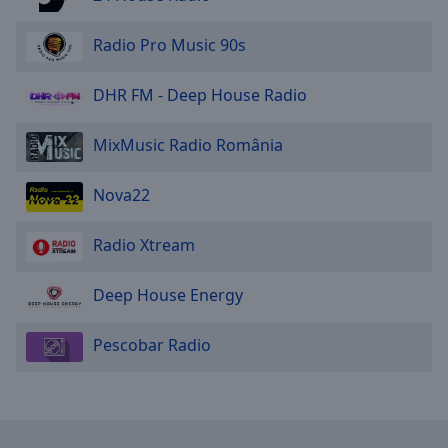
Area
Background
Radio Pro Music 90s
Color
DHR FM - Deep House Radio
Opacity
MixMusic Radio România
Font
Size
Nova22
Radio Xtream
Text
Edge
Style
Deep House Energy
Pescobar Radio
Font
Family
Reset