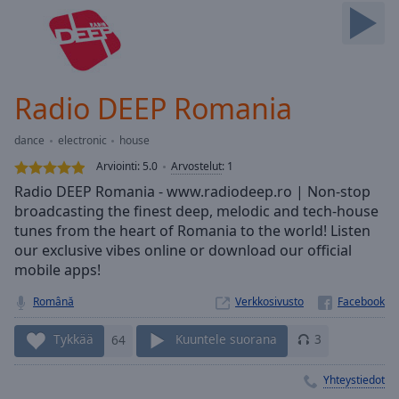
Skip
Forward
Mute
Current
Time
0:00
Radio DEEP Romania
/
Duration
-:-
dance
electronic
house
Loaded
:
0.00%
Arviointi:
5.0
Arvostelut
:
1
Stream
Radio DEEP Romania - www.radiodeep.ro | Non-stop
Type
LIVE
broadcasting the finest deep, melodic and tech-house
Seek to
tunes from the heart of Romania to the world! Listen
live,
our exclusive vibes online or download our official
currently
mobile apps!
behind
live
LIVE
Remaining
Română
Verkkosivusto
Time
-
-:-
Tykkää
64
Kuuntele suorana
3
1x
Yhteystiedot