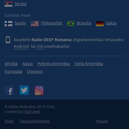
Serbia
Suositut maat
Suomi
Yhdysvallat
Brasilia
Saksa
Kuuntele
Radio DEEP Romania
älypuhelimellasi ilmaiseksi
Android
- tai
iOS
-sovelluksella!
Afrikka
Aasia
Pohjois-Amerikka
Etelä-Amerikka
Eurooppa
Oseania
© Online Radio Box, 2015-2026.
Created by
Final Level
Ehdot
Tietosuojakäytäntö
Palaute