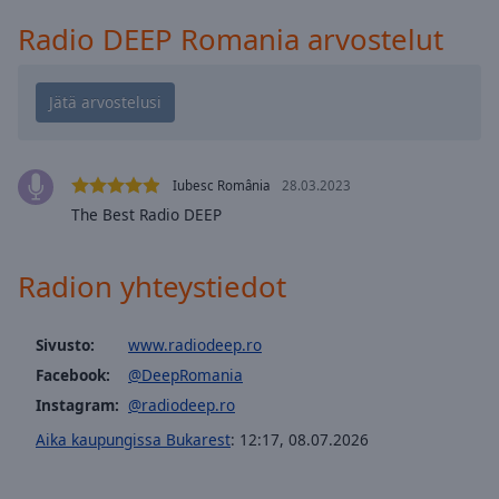
Playback
Rate
Radio DEEP Romania arvostelut
Chapters
Chapters
Descriptions
descriptions
Iubesc România
28.03.2023
off
,
The Best Radio DEEP
selected
Radion yhteystiedot
Subtitles
subtitles
Sivusto:
www.radiodeep.ro
settings
,
opens
Facebook:
@DeepRomania
subtitles
Instagram:
@radiodeep.ro
settings
Aika kaupungissa Bukarest
:
12:17
,
08.07.2026
dialog
subtitles
off
,