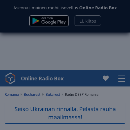
Asenna ilmainen mobiilisovellus
Online Radio Box
Ei, kiitos
Online Radio Box
Video
Player
is
Romania
Bucharest
Bukarest
Radio DEEP Romania
loading.
Play
Seiso Ukrainan rinnalla. Pelasta rauha
Video
maailmassa!
Play
Skip
Backward