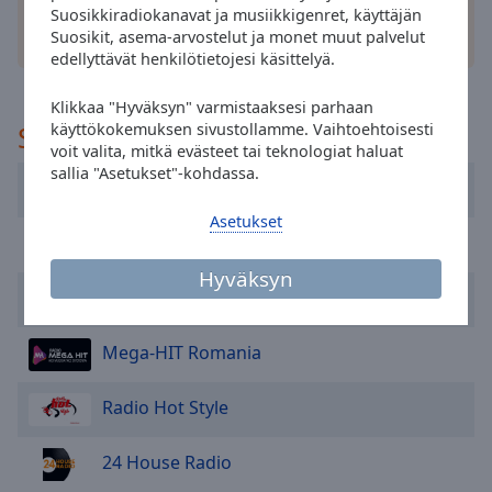
cancel
Suosikkiradiokanavat ja musiikkigenret, käyttäjän
and
Suosikit, asema-arvostelut ja monet muut palvelut
muut vaihtoehdot
close
edellyttävät henkilötietojesi käsittelyä.
the
window.
Klikkaa "Hyväksyn" varmistaaksesi parhaan
Suositeltu
käyttökokemuksen sivustollamme. Vaihtoehtoisesti
Text
voit valita, mitkä evästeet tai teknologiat haluat
sallia "Asetukset"-kohdassa.
Color
Rádió GaGa
Asetukset
Opacity
Play 90's
Hyväksyn
Sepsi Radio
Text
Background
Color
Mega-HIT Romania
Radio Hot Style
Opacity
24 House Radio
Caption