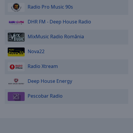
Area
Radio Pro Music 90s
Background
Color
DHR FM - Deep House Radio
Opacity
MixMusic Radio România
Font
Nova22
Size
Radio Xtream
Text
Edge
Deep House Energy
Style
Pescobar Radio
Font
Family
Reset