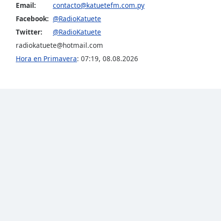
Email:
contacto@katuetefm.com.py
Audio
Track
Facebook:
@RadioKatuete
Twitter:
@RadioKatuete
Picture-
in-
radiokatuete@hotmail.com
Picture
Fullscreen
Hora en Primavera
:
07:19
,
08.08.2026
This
is
a
modal
window.
Beginning
of
dialog
window.
Escape
will
cancel
and
close