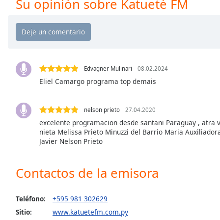
Su opinión sobre Katueté FM
Chapters
Chapters
Descriptions
descriptions
off
,
Edvagner Mulinari
08.02.2024
selected
Eliel Camargo programa top demais
Subtitles
nelson prieto
27.04.2020
subtitles
excelente programacion desde santani Paraguay , atra v
settings
,
nieta Melissa Prieto Minuzzi del Barrio Maria Auxiliador
opens
Javier Nelson Prieto
subtitles
settings
Contactos de la emisora
dialog
subtitles
off
,
Teléfono:
+595 981 302629
selected
Sitio:
www.katuetefm.com.py