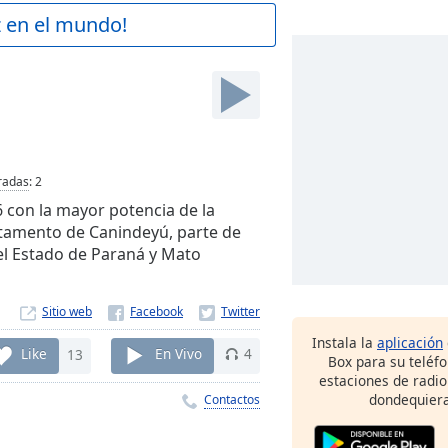
z en el mundo!
radas
:
2
 con la mayor potencia de la
artamento de Canindeyú, parte de
 el Estado de Paraná y Mato
Sitio web
Instala la
aplicación
Like
13
En Vivo
4
Box para su teléf
estaciones de radio
dondequiera
Contactos