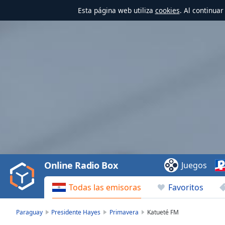
Esta página web utiliza
cookies
. Al continua
Video
Player
is
loading.
Play
Video
Online Radio Box
Juegos
Play
Skip
Todas las emisoras
Favoritos
Backward
Skip
Forward
Paraguay
Presidente Hayes
Primavera
Katueté FM
Mute