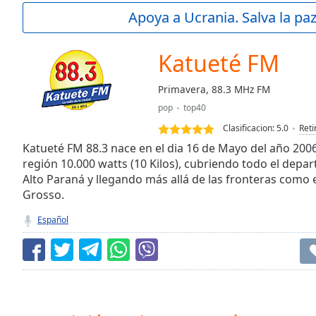
Current
Apoya a Ucrania. Salva la pa
Time
0:00
/
Duration
-:-
Katueté FM
Loaded
:
0.00%
Primavera, 88.3 MHz FM
0:00
pop
top40
Stream
Type
LIVE
Clasificacion:
5.0
Reti
Seek to
Katueté FM 88.3 nace en el dia 16 de Mayo del año 2006
live,
región 10.000 watts (10 Kilos), cubriendo todo el dep
currently
Alto Paraná y llegando más allá de las fronteras como
behind
live
LIVE
Grosso.
Remaining
Time
-
Español
-:-
1x
Playback
Rate