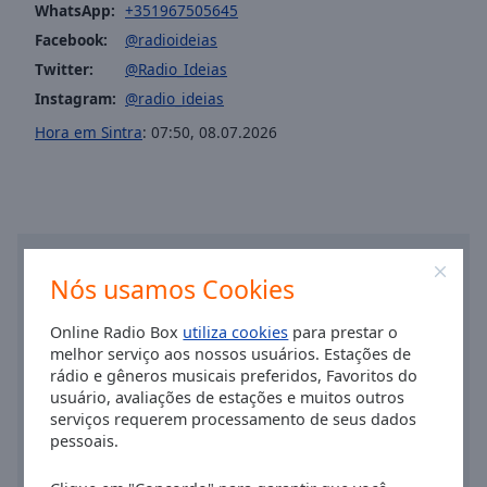
Area
WhatsApp:
+351967505645
Background
Facebook:
@radioideias
Color
Twitter:
@Radio_Ideias
Instagram:
@radio_ideias
Opacity
Hora em Sintra
:
07:50
,
08.07.2026
Font
Size
Text
Nós usamos Cookies
Edge
Style
Online Radio Box
utiliza cookies
para prestar o
melhor serviço aos nossos usuários. Estações de
rádio e gêneros musicais preferidos, Favoritos do
Font
usuário, avaliações de estações e muitos outros
Family
serviços requerem processamento de seus dados
pessoais.
Reset