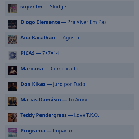
selected
super fm
— Sludge
Audio
Diogo Clemente
— Pra Viver Em Paz
Track
Picture-
Ana Bacalhau
— Agosto
in-
Picture
Fullscreen
PICAS
— 7+7=14
This
is
Mariiana
— Complicado
a
modal
Don Kikas
— Juro por Tudo
window.
Beginning
Matias Damásio
— Tu Amor
of
dialog
Teddy Pendergrass
— Love T.K.O.
window.
Escape
Programa
— Impacto
will