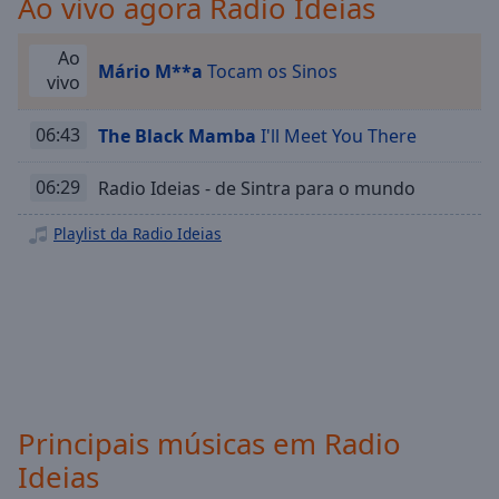
Ao vivo agora Radio Ideias
Playback
Rate
Ao
Chapters
Mário M**a
Tocam os Sinos
vivo
Chapters
06:43
The Black Mamba
I'll Meet You There
Descriptions
06:29
Radio Ideias - de Sintra para o mundo
descriptions
off
,
Playlist da Radio Ideias
selected
Subtitles
subtitles
settings
,
opens
subtitles
settings
Principais músicas em Radio
dialog
Ideias
subtitles
off
,