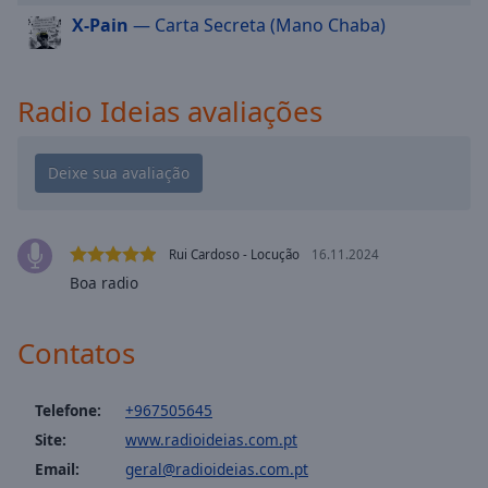
cancel
X-Pain
— Carta Secreta (Mano Chaba)
and
close
the
window.
Radio Ideias avaliações
Text
Color
Opacity
Rui Cardoso - Locução
16.11.2024
Boa radio
Text
Background
Contatos
Color
Telefone:
+967505645
Opacity
Site:
www.radioideias.com.pt
Email:
geral@radioideias.com.pt
Caption