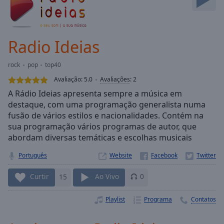
Skip
Forward
Mute
Current
Radio Ideias
Time
0:00
/
rock
pop
top40
Duration
-:-
Avaliação:
5.0
Avaliações
:
2
Loaded
:
A Rádio Ideias apresenta sempre a música em
0.00%
destaque, com uma programação generalista numa
Stream
fusão de vários estilos e nacionalidades. Contém na
Type
LIVE
sua programação vários programas de autor, que
Seek to
live,
abordam diversas temáticas e escolhas musicais
currently
behind
Português
Website
live
LIVE
Remaining
Curtir
15
Ao Vivo
0
Time
-
-:-
Playlist
Programa
Contatos
1x