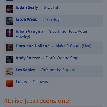
selected
Judah Sealy
— Gravitate
Audio
Track
Jacob Webb
— It's a Boy!
Picture-
in-
Julian Vaughn
— Give & Go (feat. Adam
Picture
Hawley)
Fullscreen
This
Horn and Holland
— Make It Count (Live)
is
a
Andy Snitzer
— Don't Wanna Stop
modal
window.
Les Sabler
— Cafe on the Square
Beginning
Lucas
— Go away
of
dialog
window.
Escape
4Drive Jazz recensioner
will