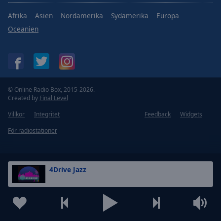
Afrika
Asien
Nordamerika
Sydamerika
Europa
Oceanien
© Online Radio Box, 2015-2026.
Created by
Final Level
Villkor
Integritet
Feedback
Widgets
För radiostationer
4Drive Jazz