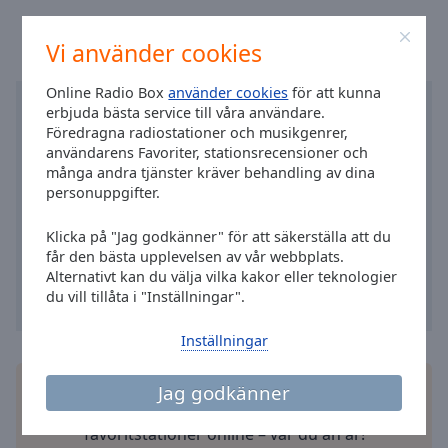
Area
Background
Vi använder cookies
Color
Online Radio Box
använder cookies
för att kunna
Opacity
erbjuda bästa service till våra användare.
Föredragna radiostationer och musikgenrer,
användarens Favoriter, stationsrecensioner och
Font
många andra tjänster kräver behandling av dina
Size
personuppgifter.
Klicka på "Jag godkänner" för att säkerställa att du
Text
får den bästa upplevelsen av vår webbplats.
Edge
Alternativt kan du välja vilka kakor eller teknologier
Style
du vill tillåta i "Inställningar".
Inställningar
Font
Family
Installera gratisappen Online Radio Box
Jag godkänner
applikation
på din smartphone och lyssna på dina
favoritstationer online – var du än är!
Reset