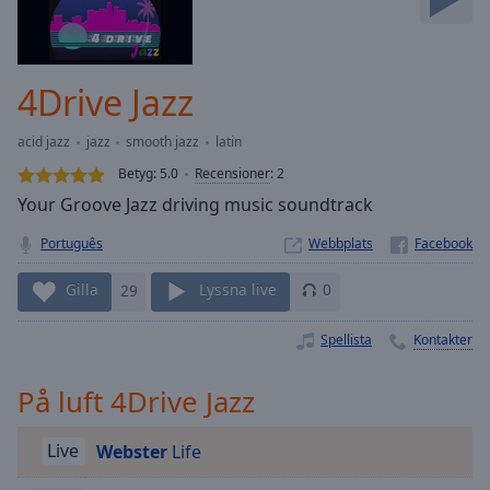
Skip
Forward
Mute
Current
4Drive Jazz
Time
0:00
/
acid jazz
jazz
smooth jazz
latin
Duration
-:-
Betyg:
5.0
Recensioner
:
2
Loaded
:
Your Groove Jazz driving music soundtrack
0.00%
Stream
Português
Webbplats
Type
LIVE
Seek to
Gilla
29
Lyssna live
0
live,
currently
behind
Spellista
Kontakter
live
LIVE
Remaining
Time
-
På luft 4Drive Jazz
-:-
Live
Webster
Life
1x