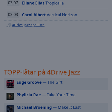
Playback
03:07
Eliane Elias
Tropicalia
Rate
Chapters
03:03
Carol Albert
Vertical Horizon
Chapters
4Drive Jazz spellista
Descriptions
descriptions
off
,
selected
Subtitles
TOPP-låtar på 4Drive Jazz
subtitles
settings
,
Euge Groove
— The Gift
opens
subtitles
settings
Phylicia Rae
— Take Your Time
dialog
subtitles
Michael Broening
— Make It Last
off
,