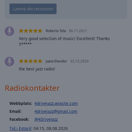
cancel
and
close
the
window.
Roberto Tola
06.11.2021
Very good selection of music! Excellent! Thanks
Text
5*****
Color
pana theodor
02.12.2020
Opacity
the best jazz radio!
Text
Radiokontakter
Background
Color
Webbplats:
4drivejazz.wixsite.com
Opacity
Email:
4drivejazz@gmail.com
Facebook:
@4DriveJazz
Caption
Tid i Estoril
:
04:15
,
08.08.2026