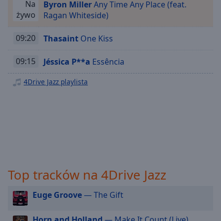
Na
Byron Miller
Any Time Any Place (feat.
Playback
żywo
Ragan Whiteside)
Rate
Chapters
09:20
Thasaint
One Kiss
Chapters
09:15
Jéssica P**a
Essência
Descriptions
4Drive Jazz playlista
descriptions
off
,
selected
Subtitles
subtitles
settings
,
Top tracków na 4Drive Jazz
opens
subtitles
settings
Euge Groove
— The Gift
dialog
subtitles
Horn and Holland
— Make It Count (Live)