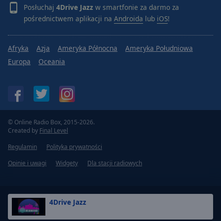
Posłuchaj
4Drive Jazz
w smartfonie za darmo za
pośrednictwem aplikacji na
Androida
lub
iOS
!
Afryka
Azja
Ameryka Północna
Ameryka Południowa
Europa
Oceania
© Online Radio Box, 2015-2026.
Created by
Final Level
Regulamin
Polityka prywatności
Opinie i uwagi
Widgety
Dla stacji radiowych
4Drive Jazz