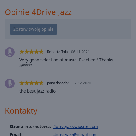
cancel
Opinie 4Drive Jazz
and
close
the
window.
Text
Roberto Tola
06.11.2021
Color
Very good selection of music! Excellent! Thanks
5*****
Opacity
pana theodor
02.12.2020
Text
the best jazz radio!
Background
Color
Kontakty
Opacity
Strona internetowa:
4drivejazz.wixsite.com
Email:
4drivejazz@gmail.com