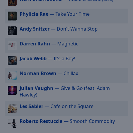
off
,
selected
Phylicia Rae
— Take Your Time
Audio
Track
Andy Snitzer
— Don't Wanna Stop
Picture-
in-
Darren Rahn
— Magnetic
Picture
Fullscreen
Jacob Webb
— It's a Boy!
This
is
a
Norman Brown
— Chillax
modal
window.
Julian Vaughn
— Give & Go (feat. Adam
Hawley)
Beginning
Les Sabler
— Cafe on the Square
of
dialog
window.
Roberto Restuccia
— Smooth Commodity
Escape
will