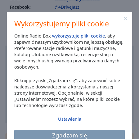
Caption
Facebook:
@4DriveJazz
Area
Background
Czas w mieście Estoril
:
10:30
,
08.07.2026
Color
Wykorzystujemy pliki cookie
Online Radio Box
wykorzystuje pliki cookie
, aby
Opacity
zapewnić naszym użytkownikom najlepszą obsługę.
Preferowane stacje radiowe i gatunki muzyczne,
katalog Ulubione użytkownika, recenzje stacji i
Font
wiele innych usług wymaga przetwarzania danych
Size
osobowych.
Kliknij przycisk „Zgadzam się”, aby zapewnić sobie
Text
najlepsze doświadczenia z korzystania z naszej
Edge
strony internetowej. Opcjonalnie, w sekcji
Style
„Ustawienia” możesz wybrać, na które pliki cookie
lub technologie wyrażasz zgodę.
Font
Ustawienia
Family
Zgadzam się