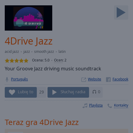
Backward
Skip
Forward
Mute
Current
Time
0:00
4Drive Jazz
/
Duration
-:-
acid jazz
jazz
smooth jazz
latin
Loaded
:
0.00%
Ocena:
5.0
Ocen
:
2
Stream
Your Groove Jazz driving music soundtrack
Type
LIVE
Português
Website
Seek to
live,
currently
Lubię to
29
Słuchaj radia
0
behind
live
LIVE
Remaining
Playlista
Kontakty
Time
-
-:-
Teraz gra 4Drive Jazz
1x