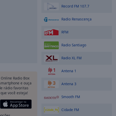
Record FM 107.7
Radio Renascença
RFM
Radio Santiago
Radio XL FM
Antena 1
Online Radio Box
 smartphone e ouça
Antena 3
e rádio favoritas
 que você esteja!
Smooth FM
Cidade FM
opções