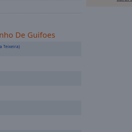
inho De Guifoes
 Teixeira)