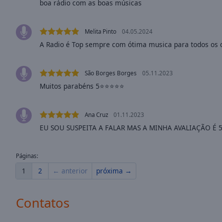
boa rádio com as boas músicas
Opacity
Melita Pinto
04.05.2024
Font
A Radio é Top sempre com ótima musica para todos os o
Size
São Borges Borges
05.11.2023
Text
Muitos parabéns 5⭐⭐⭐⭐⭐
Edge
Style
Ana Cruz
01.11.2023
EU SOU SUSPEITA A FALAR MAS A MINHA AVALIAÇÃO É 5
Font
Family
Páginas:
1
2
← anterior
próxima →
Reset
Done
Close
Contatos
Modal
Dialog
End