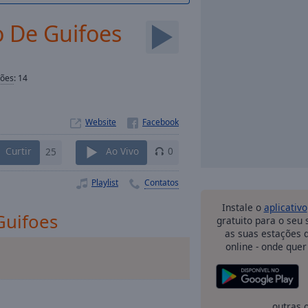
o De Guifoes
ções
:
14
Website
Curtir
25
Ao Vivo
0
Playlist
Contatos
Instale o
aplicativo
Guifoes
gratuito para o seu
as suas estações d
online - onde quer
outras 