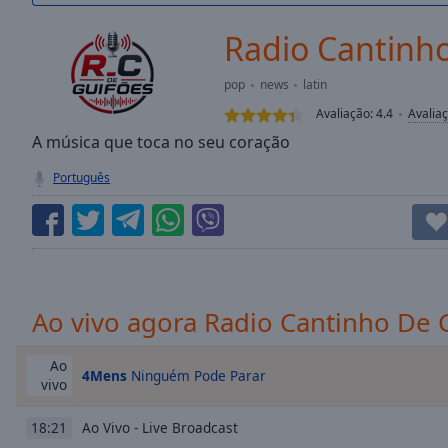
/
Duration
-:-
Radio Cantinh
Loaded
:
0.00%
pop
news
latin
0:00
Avaliação:
4.4
Avalia
Stream
Type
A música que toca no seu coração
LIVE
Seek to
Português
live,
currently
behind
live
LIVE
Remaining
Time
-
-:-
Ao vivo agora Radio Cantinho De 
1x
Playback
Ao
4Mens
Ninguém Pode Parar
Rate
vivo
Chapters
Ao Vivo - Live Broadcast
18:21