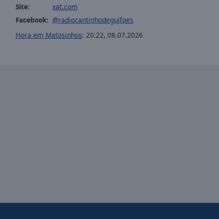
Site:
xat.com
of
dialog
Facebook:
@radiocantinhodeguifoes
window.
Hora em Matosinhos
:
20:22
,
08.07.2026