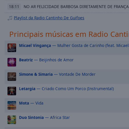
Chapters
NO AR FELICIDADE BARBOSA DIRETAMENTE DE FRANÇA
18:11
Descriptions
Playlist da Radio Cantinho De Guifoes
descriptions
off
,
Principais músicas em Radio Cant
selected
Micael Vingança
— Mulher Gosta de Carinho (feat. Micaela
Subtitles
subtitles
Beatriz
— Beijinhos de Amor
settings
,
opens
Simone & Simaria
— Vontade De Morder
subtitles
settings
Letargia
— Criado Como Um Porco (Instrumental)
dialog
subtitles
off
,
Mota
— Vida
selected
Duo Sintonia
— Africa Star
Audio
Track