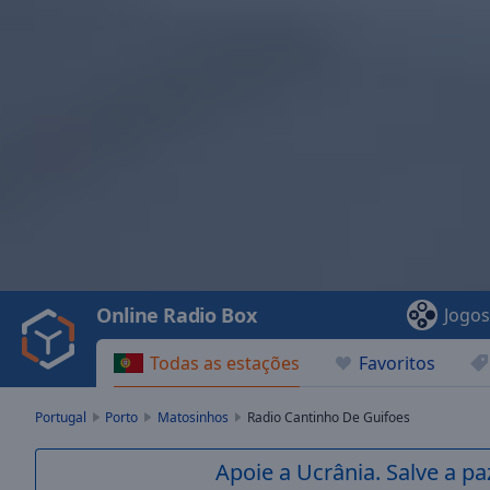
Video
Player
is
loading.
Play
Video
Online Radio Box
Jogo
Play
Skip
Todas as estações
Favoritos
Backward
Skip
Forward
Portugal
Porto
Matosinhos
Radio Cantinho De Guifoes
Mute
Current
Apoie a Ucrânia. Salve a p
Time
0:00