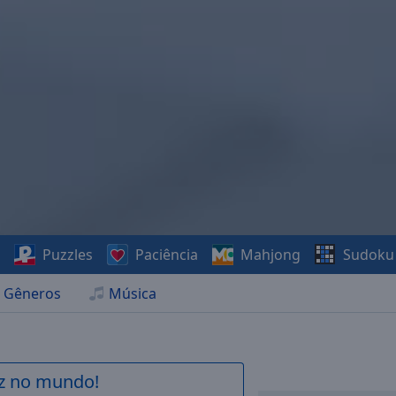
s
Puzzles
Paciência
Mahjong
Sudoku
Gêneros
Música
az no mundo!