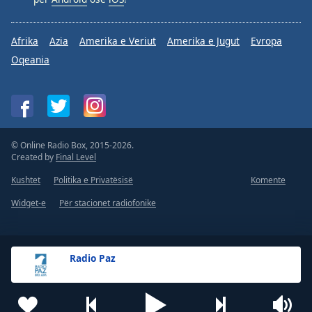
Afrika
Azia
Amerika e Veriut
Amerika e Jugut
Evropa
Oqeania
© Online Radio Box, 2015-2026.
Created by
Final Level
Kushtet
Politika e Privatësisë
Komente
Widget-e
Për stacionet radiofonike
Radio Paz