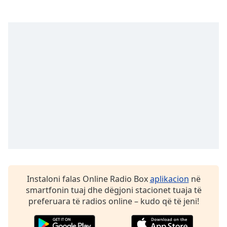
Family
Reset
Done
Close
Modal
Dialog
End
of
dialog
window.
Instaloni falas Online Radio Box
aplikacion
në
smartfonin tuaj dhe dëgjoni stacionet tuaja të
preferuara të radios online – kudo që të jeni!