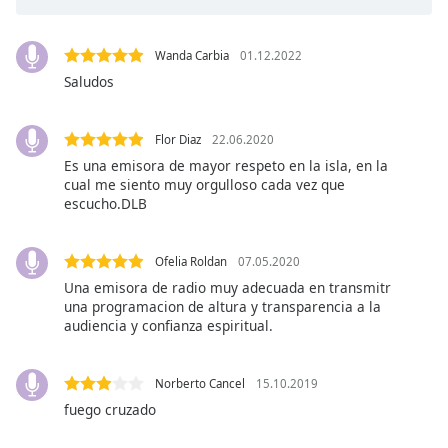
subtitles
settings
dialog
Wanda Carbia
01.12.2022
subtitles
Saludos
off
,
selected
Flor Diaz
22.06.2020
Audio
Es una emisora de mayor respeto en la isla, en la
Track
cual me siento muy orgulloso cada vez que
escucho.DLB
Picture-
in-
Picture
Fullscreen
Ofelia Roldan
07.05.2020
This
Una emisora de radio muy adecuada en transmitr
is
una programacion de altura y transparencia a la
a
audiencia y confianza espiritual.
modal
window.
Norberto Cancel
15.10.2019
fuego cruzado
Beginning
of