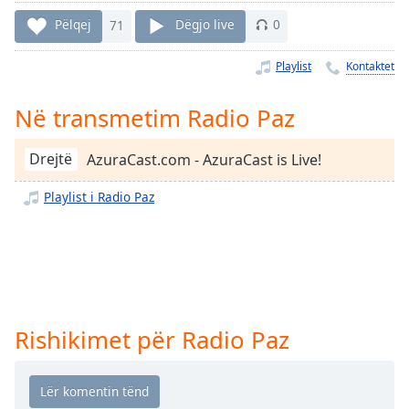
Time
-
-:-
Pëlqej
71
Dëgjo live
0
1x
Playlist
Kontaktet
Playback
Rate
Në transmetim Radio Paz
Chapters
Drejtë
AzuraCast.com - AzuraCast is Live!
Chapters
Playlist i Radio Paz
Descriptions
descriptions
off
,
selected
Subtitles
Rishikimet për Radio Paz
subtitles
settings
,
opens