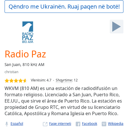
Play
Qëndro me Ukrainën. Ruaj paqen në botë!
Video
Play
Skip
Backward
Skip
Forward
Mute
Current
Radio Paz
Time
0:00
/
San Juan, 810 kHz AM
Duration
-:-
christian
Loaded
:
0.00%
Vlerësim:
4.7
Shqyrtime
:
12
Stream
WKVM (810 AM) es una estación de radiodifusión un
Type
LIVE
formato religioso. Licenciado a San Juan, Puerto Rico,
EE.UU., que sirve el área de Puerto Rico. La estación es
Seek to
live,
propiedad de Grupo RTC, en virtud de su licenciatario
currently
Católica, Apostólica y Romana Iglesia en Puerto Rico.
behind
live
LIVE
Remaining
Español
Faqe interneti