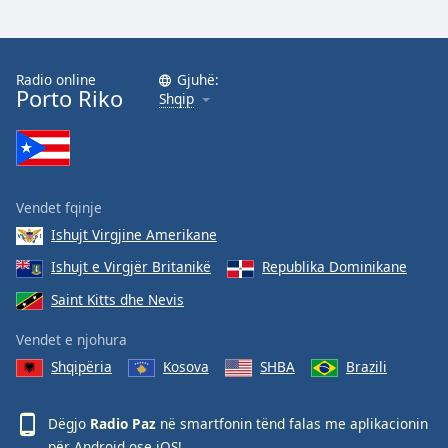
Radio online
Gjuhë:
Porto Riko
Shqip
Vendet fqinje
Ishujt Virgjine Amerikane
Ishujt e Virgjër Britanikë
Republika Dominikane
Saint Kitts dhe Nevis
Vendet e njohura
Shqipëria
Kosova
SHBA
Brazili
Dëgjo
Radio Paz
në smartfonin tënd falas me aplikacionin
për
Android
ose
iOS
!