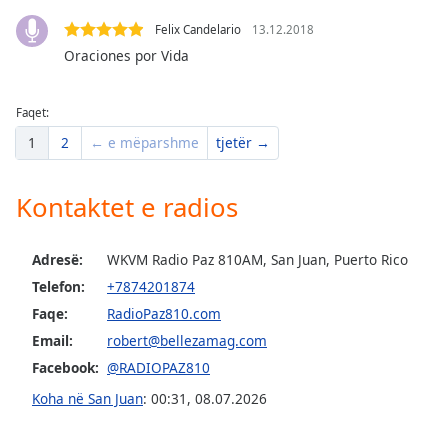
Opacity
Felix Candelario
13.12.2018
Oraciones por Vida
Caption
Area
Faqet:
Background
1
2
← e mëparshme
tjetër →
Color
Kontaktet e radios
Opacity
Adresë:
WKVM Radio Paz 810AM, San Juan, Puerto Rico
Font
Size
Telefon:
+7874201874
Faqe:
RadioPaz810.com
Email:
robert@bellezamag.com
Text
Edge
Facebook:
@RADIOPAZ810
Style
Koha në San Juan
:
00:31
,
08.07.2026
Font