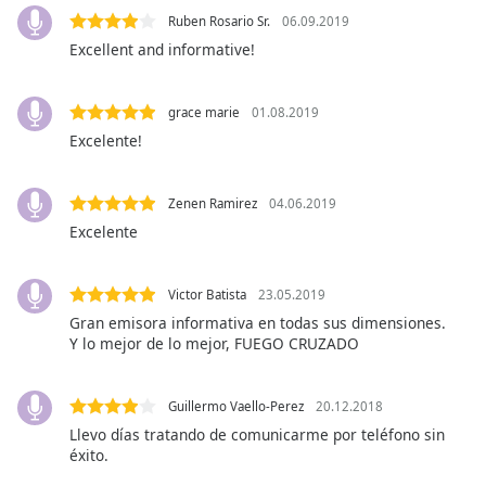
dialog
Ruben Rosario Sr.
06.09.2019
window.
Excellent and informative!
Escape
will
cancel
grace marie
01.08.2019
and
Excelente!
close
the
window.
Zenen Ramirez
04.06.2019
Excelente
Text
Color
Victor Batista
23.05.2019
Gran emisora informativa en todas sus dimensiones.
Opacity
Y lo mejor de lo mejor, FUEGO CRUZADO
Text
Guillermo Vaello-Perez
20.12.2018
Background
Llevo días tratando de comunicarme por teléfono sin
Color
éxito.