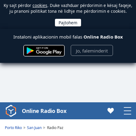
Ky sajt përdor
cookies
. Duke vazhduar përdorimin e kësaj faqeje,
ju pranoni politikat tona në lidhje me përdorimin e cookies.
Instaloni aplikacionin mobil falas
Online Radio Box
Jo, faleminderit
Online Radio Box
Video
Player
is
Porto Riko
San Juan
Radio Paz
loading.