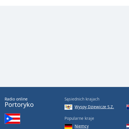
Color
Opacity
Font
Size
Text
Edge
Style
Font
Family
Radio online
Sąsiednich krajach
Portoryko
Wyspy Dziewicze S.Z.
Reset
Done
Popularne kraje
Close
Niemcy
Modal