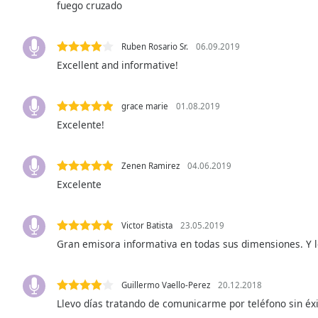
fuego cruzado
Audio
Track
Picture-
Ruben Rosario Sr.
06.09.2019
in-
Excellent and informative!
Picture
Fullscreen
This
grace marie
01.08.2019
is
Excelente!
a
modal
window.
Zenen Ramirez
04.06.2019
Excelente
Beginning
of
dialog
Victor Batista
23.05.2019
window.
Gran emisora informativa en todas sus dimensiones. Y
Escape
will
cancel
Guillermo Vaello-Perez
20.12.2018
and
Llevo días tratando de comunicarme por teléfono sin éxi
close