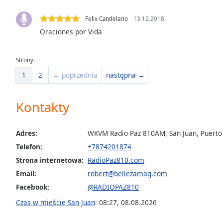
the
Felix Candelario
13.12.2018
window.
Oraciones por Vida
Text
Color
Strony:
1
2
← poprzednia
następna →
Opacity
Kontakty
Text
Background
Adres:
WKVM Radio Paz 810AM, San Juan, Puerto
Color
Telefon:
+7874201874
Strona internetowa:
RadioPaz810.com
Opacity
Email:
robert@bellezamag.com
Facebook:
@RADIOPAZ810
Caption
Czas w mieście San Juan
:
08:27
,
08.08.2026
Area
Background