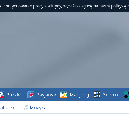
s
. Kontynuowanie pracy z witryny, wyrażasz zgodę na naszą politykę 
Puzzles
Pasjanse
Mahjong
Sudoku
atunki
Muzyka