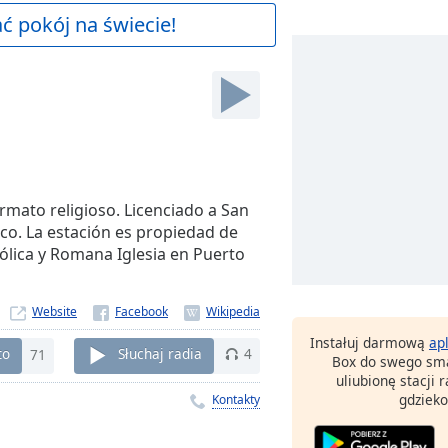
 pokój na świecie!
mato religioso. Licenciado a San
Rico. La estación es propiedad de
tólica y Romana Iglesia en Puerto
Website
Instałuj darmową
ap
to
71
Słuchaj radia
4
Box do swego sma
uliubionę stacji
gdzieko
Kontakty