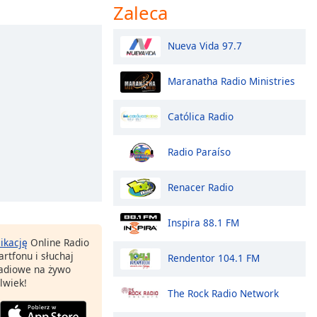
Zaleca
Nueva Vida 97.7
Maranatha Radio Ministries
Católica Radio
Radio Paraíso
Renacer Radio
Inspira 88.1 FM
likację
Online Radio
rtfonu i słuchaj
Rendentor 104.1 FM
 radiowe na żywo
lwiek!
The Rock Radio Network