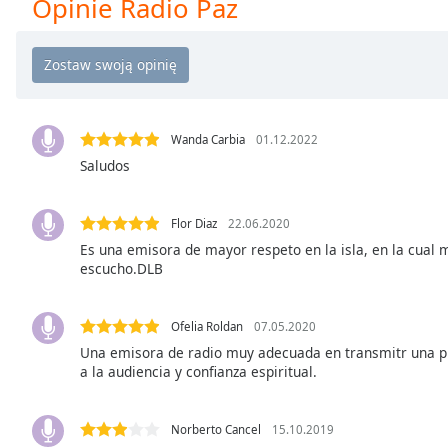
Opinie Radio Paz
Chapters
Chapters
Descriptions
descriptions
off
,
Wanda Carbia
01.12.2022
selected
Saludos
Subtitles
Flor Diaz
22.06.2020
subtitles
Es una emisora de mayor respeto en la isla, en la cual
settings
,
escucho.DLB
opens
subtitles
settings
Ofelia Roldan
07.05.2020
dialog
Una emisora de radio muy adecuada en transmitr una p
a la audiencia y confianza espiritual.
subtitles
off
,
selected
Norberto Cancel
15.10.2019