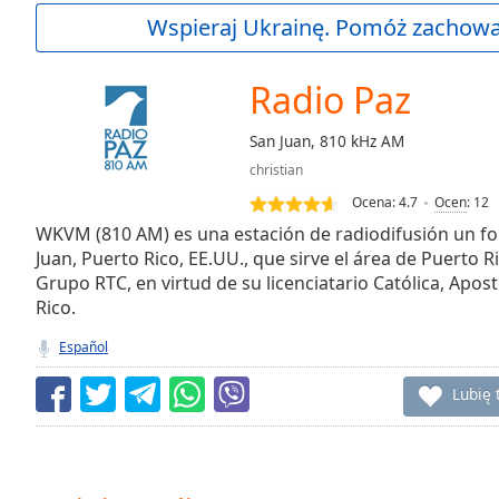
Current
Wspieraj Ukrainę. Pomóż zachować
Time
0:00
/
Duration
-:-
Radio Paz
Loaded
:
0.00%
San Juan, 810 kHz AM
0:00
christian
Stream
Type
LIVE
Ocena:
4.7
Ocen
:
12
Seek to
WKVM (810 AM) es una estación de radiodifusión un for
live,
Juan, Puerto Rico, EE.UU., que sirve el área de Puerto 
currently
Grupo RTC, en virtud de su licenciatario Católica, Apos
behind
live
LIVE
Rico.
Remaining
Time
-
Español
-:-
Lubię 
1x
Playback
Rate