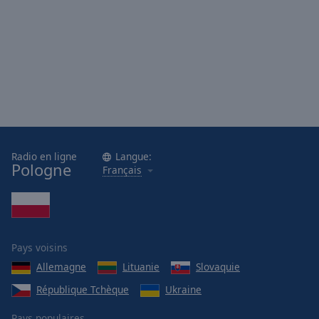
Done
Close
Modal
Dialog
End
of
dialog
window.
Radio en ligne
Langue:
Pologne
Français
Pays voisins
Allemagne
Lituanie
Slovaquie
République Tchèque
Ukraine
Pays populaires