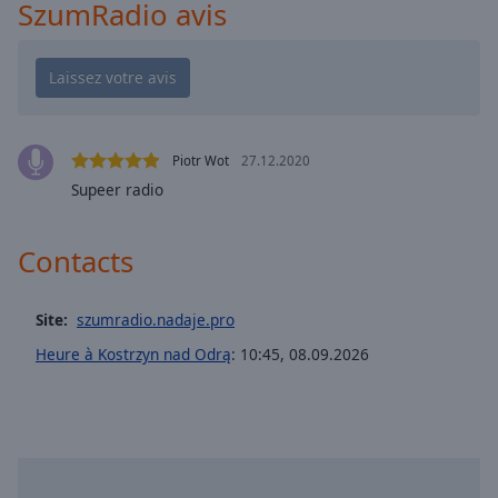
Playback
SzumRadio avis
Rate
Chapters
Chapters
Descriptions
Piotr Wot
27.12.2020
descriptions
Supeer radio
off
,
selected
Contacts
Subtitles
Site:
szumradio.nadaje.pro
subtitles
settings
,
Heure à Kostrzyn nad Odrą
:
10:45
,
08.09.2026
opens
subtitles
settings
dialog
subtitles
off
,