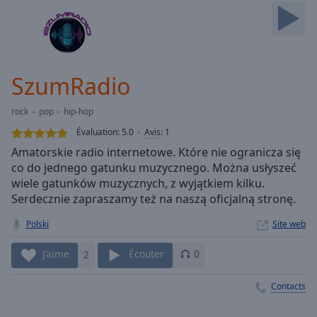
Skip
Forward
Mute
Current
Time
0:00
SzumRadio
/
Duration
-:-
rock
pop
hip-hop
Loaded
:
0.00%
Évaluation:
5.0
Avis
:
1
Stream
Amatorskie radio internetowe. Które nie ogranicza się
Type
LIVE
co do jednego gatunku muzycznego. Można usłyszeć
Seek to
wiele gatunków muzycznych, z wyjątkiem kilku.
live,
Serdecznie zapraszamy też na naszą oficjalną stronę.
currently
behind
live
LIVE
Polski
Site web
Remaining
Time
-
J’aime
2
Écouter
0
-:-
Contacts
1x