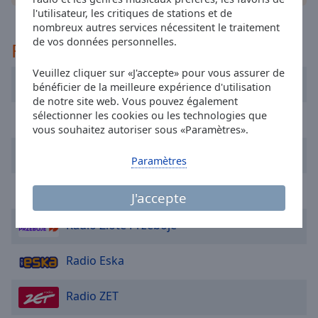
cancel
l'utilisateur, les critiques de stations et de
and
nombreux autres services nécessitent le traitement
close
de vos données personnelles.
Recommandé
the
window.
Veuillez cliquer sur «J'accepte» pour vous assurer de
ESKA2 Warszawa
bénéficier de la meilleure expérience d'utilisation
Text
de notre site web. Vous pouvez également
Color
sélectionner les cookies ou les technologies que
VOX FM
vous souhaitez autoriser sous «Paramètres».
Antyradio
Opacity
Paramètres
Radio RMF MAXXX
Text
J'accepte
Background
Radio Zlote Przeboje
Color
Radio Eska
Opacity
Radio ZET
Caption