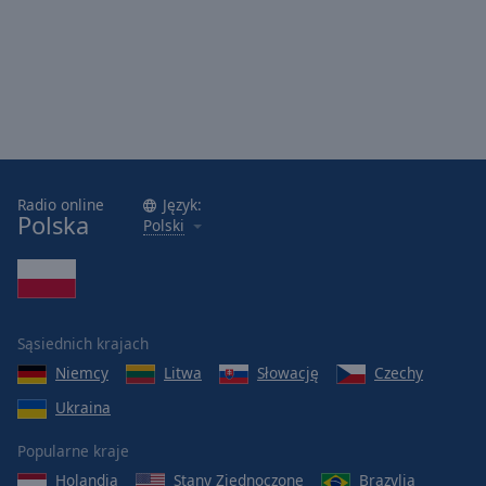
Reset
Done
Close
Modal
Dialog
End
of
dialog
window.
Radio online
Język:
Polska
Polski
Sąsiednich krajach
Niemcy
Litwa
Słowację
Czechy
Ukraina
Popularne kraje
Holandia
Stany Zjednoczone
Brazylia