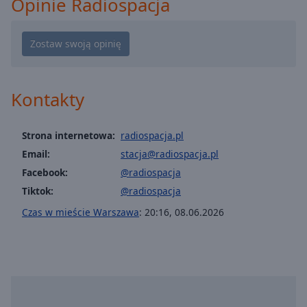
Opinie Radiospacja
Playback
Rate
Chapters
Chapters
Kontakty
Descriptions
descriptions
Strona internetowa:
radiospacja.pl
off
,
Email:
stacja@radiospacja.pl
selected
Facebook:
@radiospacja
Subtitles
Tiktok:
@radiospacja
subtitles
Czas w mieście Warszawa
:
20:16
,
08.06.2026
settings
,
opens
subtitles
settings
dialog
subtitles