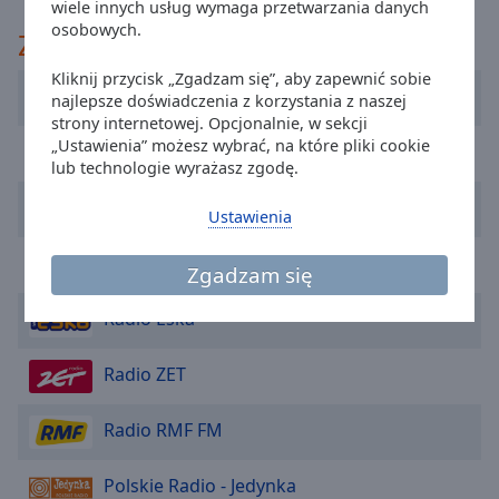
wiele innych usług wymaga przetwarzania danych
cancel
osobowych.
Zaleca
and
close
Kliknij przycisk „Zgadzam się”, aby zapewnić sobie
ESKA2 Warszawa
the
najlepsze doświadczenia z korzystania z naszej
window.
strony internetowej. Opcjonalnie, w sekcji
„Ustawienia” możesz wybrać, na które pliki cookie
VOX FM
lub technologie wyrażasz zgodę.
Text
Color
Radio RMF MAXXX
Ustawienia
Opacity
Radio Zlote Przeboje
Zgadzam się
Radio Eska
Text
Background
Radio ZET
Color
Radio RMF FM
Opacity
Polskie Radio - Jedynka