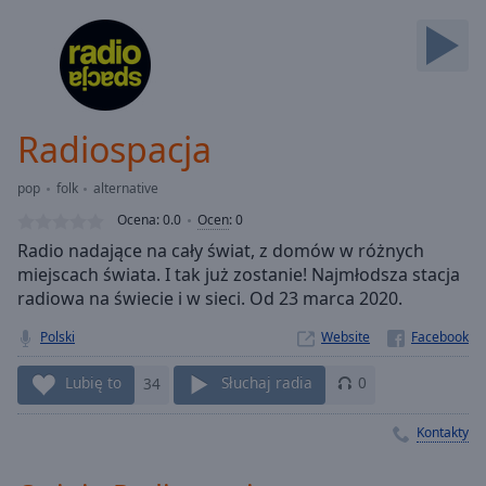
Backward
Skip
Forward
Mute
Current
Time
0:00
Radiospacja
/
Duration
-:-
pop
folk
alternative
Loaded
:
0.00%
Ocena:
0.0
Ocen
:
0
Stream
Radio nadające na cały świat, z domów w różnych
Type
LIVE
miejscach świata. I tak już zostanie! Najmłodsza stacja
Seek to
radiowa na świecie i w sieci. Od 23 marca 2020.
live,
currently
Polski
Website
behind
live
LIVE
Remaining
Lubię to
34
Słuchaj radia
0
Time
-
-:-
Kontakty
1x