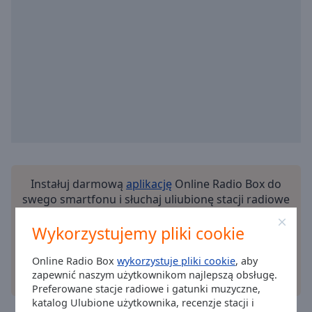
off
,
selected
Audio
Track
Picture-
in-
Picture
Fullscreen
This
is
a
Instałuj darmową
aplikację
Online Radio Box do
modal
swego smartfonu i słuchaj uliubionę stacji radiowe
window.
na żywo gdziekolwiek!
Wykorzystujemy pliki cookie
Beginning
of
Online Radio Box
wykorzystuje pliki cookie
, aby
dialog
zapewnić naszym użytkownikom najlepszą obsługę.
inne opcje
window.
Preferowane stacje radiowe i gatunki muzyczne,
Escape
katalog Ulubione użytkownika, recenzje stacji i
will