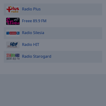
Caption
Area
Radio Plus
Background
Color
Freee 89.9 FM
Opacity
Radio Silesia
Font
Radio HIT
Size
Radio Starogard
Text
Edge
Style
Font
Family