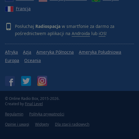
Francja
Posłuchaj
Radiospacja
w smartfonie za darmo za
pośrednictwem aplikacji na
Androida
lub
iOS
!
Afryka
Azja
Ameryka Północna
Ameryka Południowa
Europa
Oceania
© Online Radio Box, 2015-2026.
Created by
Final Level
Regulamin
Polityka prywatności
Opinie i uwagi
Widgety
Dla stacji radiowych