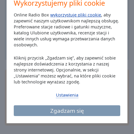
Caption
Wykorzystujemy pliki cookie
Area
Background
Online Radio Box
wykorzystuje pliki cookie
, aby
Color
zapewnić naszym użytkownikom najlepszą obsługę.
Preferowane stacje radiowe i gatunki muzyczne,
katalog Ulubione użytkownika, recenzje stacji i
Opacity
wiele innych usług wymaga przetwarzania danych
osobowych.
Font
Kliknij przycisk „Zgadzam się”, aby zapewnić sobie
Size
najlepsze doświadczenia z korzystania z naszej
strony internetowej. Opcjonalnie, w sekcji
„Ustawienia” możesz wybrać, na które pliki cookie
Instałuj darmową
aplikację
Online Radio Box do
Text
lub technologie wyrażasz zgodę.
swego smartfonu i słuchaj uliubionę stacji radiowe
Edge
na żywo gdziekolwiek!
Style
Ustawienia
Zgadzam się
Font
Family
inne opcje