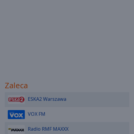
Reset
Done
Close
Modal
Dialog
End
of
dialog
window.
Zaleca
ESKA2 Warszawa
VOX FM
Radio RMF MAXXX