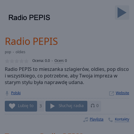
Backward
Skip
Forward
Mute
Current
Time
0:00
Radio PEPIS
/
Duration
-:-
pop
oldies
Loaded
:
0.00%
Ocena:
0.0
Ocen
:
0
Stream
Radio PEPIS to mieszanka szlagierów, oldies, pop disco
Type
LIVE
i wszystkiego, co potrzebne, aby Twoja impreza w
Seek to
starym stylu była naprawdę udana.
live,
currently
Polski
Website
behind
live
LIVE
Remaining
Lubię to
3
Słuchaj radia
0
Time
-
-:-
Playlista
Kontakty
1x