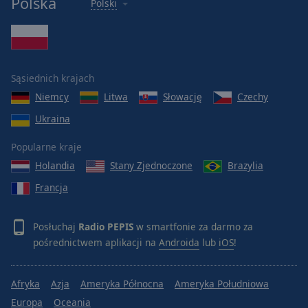
Polska
Polski
Sąsiednich krajach
Niemcy
Litwa
Słowację
Czechy
Ukraina
Popularne kraje
Holandia
Stany Zjednoczone
Brazylia
Francja
Posłuchaj
Radio PEPIS
w smartfonie za darmo za
pośrednictwem aplikacji na
Androida
lub
iOS
!
Afryka
Azja
Ameryka Północna
Ameryka Południowa
Europa
Oceania