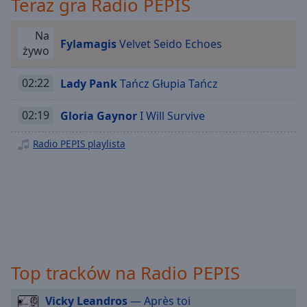
Teraz gra Radio PEPIS
Playback
Rate
Na
Fylamagis
Velvet Seido Echoes
Chapters
żywo
Chapters
02:22
Lady Pank
Tańcz Głupia Tańcz
Descriptions
02:19
Gloria Gaynor
I Will Survive
descriptions
off
,
Radio PEPIS playlista
selected
Subtitles
subtitles
settings
,
opens
subtitles
Top tracków na Radio PEPIS
settings
dialog
subtitles
Vicky Leandros
— Après toi