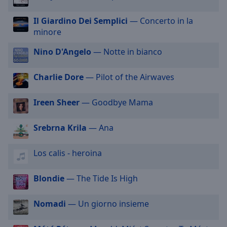
off
,
selected
Il Giardino Dei Semplici
— Concerto in la
minore
Audio
Track
Nino D'Angelo
— Notte in bianco
Picture-
in-
Charlie Dore
— Pilot of the Airwaves
Picture
Fullscreen
Ireen Sheer
— Goodbye Mama
This
is
a
Srebrna Krila
— Ana
modal
window.
Los calis - heroina
Beginning
Blondie
— The Tide Is High
of
dialog
Nomadi
— Un giorno insieme
window.
Escape
will