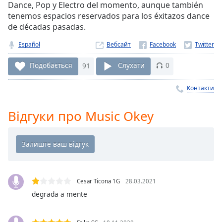
Remaining
Dance, Pop y Electro del momento, aunque también
Time
-
tenemos espacios reservados para los éxitazos dance
-:-
de décadas pasadas.
1x
Español
Вебсайт
Playback
Rate
Подобається
91
Слухати
0
Chapters
Контакти
Chapters
Відгуки про Music Okey
Descriptions
descriptions
off
,
selected
Subtitles
Cesar Ticona 1G
28.03.2021
degrada a mente
subtitles
settings
,
opens