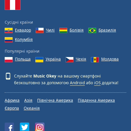
Сусідні країни
Еквадор
Чилі
Болівія
Бразилія
Колумбія
Популярні країни
Польща
Україна
Чехія
Молдова
Слухайте
Music Okey
на вашому смартфоні
безкоштовно за допомогою
Android
або
iOS
додатка!
Африка
Азія
Північна Америка
Південна Америка
Європа
Океанія