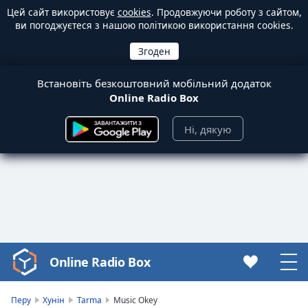
Цей сайт використовує
cookies
. Продовжуючи роботу з сайтом,
ви погоджуєтеся з нашою політикою використання cookies.
Встановіть безкоштовний мобільний додаток
Online Radio Box
Ні, дякую
Online Radio Box
Video
Player
is
Перу
Хунін
Tarma
Music Okey