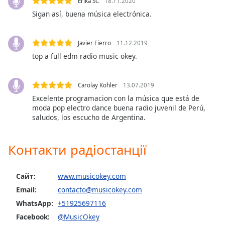
Erika SC
18.11.2020
subtitles
Sigan así, buena música electrónica.
settings
dialog
subtitles
Javier Fierro
11.12.2019
off
,
top a full edm radio music okey.
selected
Audio
Carolay Kohler
13.07.2019
Track
Excelente programacion con la música que está de
moda pop electro dance buena radio juvenil de Perú,
Picture-
saludos, los escucho de Argentina.
in-
Picture
Fullscreen
Контакти радіостанції
This
is
a
Сайт:
www.musicokey.com
modal
Email:
contacto@musicokey.com
window.
WhatsApp:
+51925697116
Beginning
Facebook:
@MusicOkey