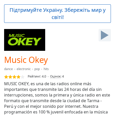
loading.
Play
Підтримуйте Україну. Збережіть мир у
Video
світі!
Play
Skip
Backward
Skip
Forward
Mute
Current
Time
0:00
Music Okey
/
Duration
-:-
dance
electronic
pop
hits
Loaded
:
0.00%
Рейтинг:
4.0
Оцінок
:
4
Stream
MUSIC OKEY, es una de las radios online más
Type
LIVE
importantes que transmite las 24 horas del día sin
Seek to
interrupciones, somos la primera y única radio en este
live,
formato que transmite desde la ciudad de Tarma -
currently
Perú y con el mejor sonido por internet. Nuestra
behind
live
LIVE
programación es 100 % juvenil enfocada en la música