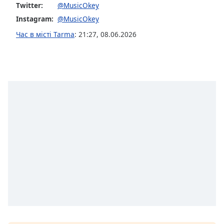
of
Twitter:
@MusicOkey
dialog
Instagram:
@MusicOkey
window.
Час в місті Tarma
:
21:27
,
08.06.2026
Escape
will
cancel
and
close
the
window.
Text
Color
Opacity
Text
Background
Color