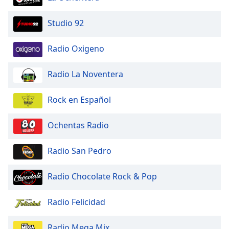
Font
Family
Studio 92
Radio Oxigeno
Reset
Done
Radio La Noventera
Close
Modal
Dialog
End
Rock en Español
of
dialog
Ochentas Radio
window.
Radio San Pedro
Radio Chocolate Rock & Pop
Radio Felicidad
Radio Mega Mix