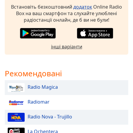
Встановіть безкоштовний
додаток
Online Radio
Opacity
Box на ваш смартфон та слухайте улюблені
радіостанції онлайн, де б ви не були!
Caption
Area
Background
інші варіанти
Color
Opacity
Рекомендовані
Font
Radio Magica
Size
Radiomar
Text
Edge
Radio Nova - Trujillo
Style
La Ochentera