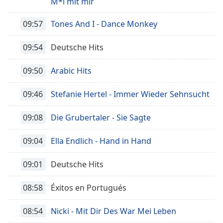
M*l mit mir
Font
Family
09:57
Tones And I - Dance Monkey
09:54
Deutsche Hits
Reset
Done
09:50
Arabic Hits
Close
Modal
Dialog
09:46
Stefanie Hertel - Immer Wieder Sehnsucht
End
of
09:08
Die Grubertaler - Sie Sagte
dialog
window.
09:04
Ella Endlich - Hand in Hand
09:01
Deutsche Hits
08:58
Éxitos en Portugués
08:54
Nicki - Mit Dir Des War Mei Leben