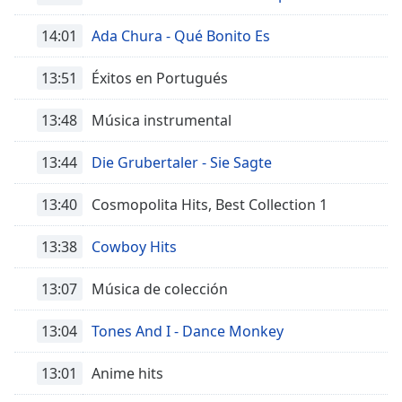
Remaining
Time
-
14:01
Ada Chura - Qué Bonito Es
-:-
13:51
Éxitos en Portugués
1x
Playback
Rate
13:48
Música instrumental
Chapters
13:44
Die Grubertaler - Sie Sagte
Chapters
13:40
Cosmopolita Hits, Best Collection 1
Descriptions
13:38
Cowboy Hits
descriptions
off
,
13:07
Música de colección
selected
13:04
Tones And I - Dance Monkey
Subtitles
subtitles
13:01
Anime hits
settings
,