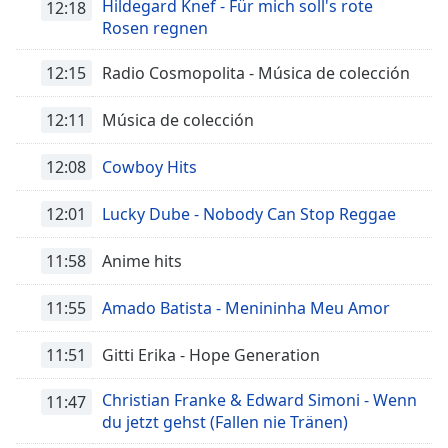
Hildegard Knef - Für mich soll's rote
12:18
of
Rosen regnen
dialog
window.
12:15
Radio Cosmopolita - Música de colección
Escape
will
cancel
12:11
Música de colección
and
close
12:08
Cowboy Hits
the
window.
12:01
Lucky Dube - Nobody Can Stop Reggae
Text
11:58
Anime hits
Color
11:55
Amado Batista - Menininha Meu Amor
Opacity
11:51
Gitti Erika - Hope Generation
Text
Christian Franke & Edward Simoni - Wenn
11:47
Background
du jetzt gehst (Fallen nie Tränen)
Color