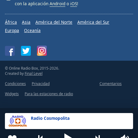
con la aplicación
Android
o
iOS
!
África
Asia
América del Norte
América del Sur
Europa
Oceanía
© Online Radio Box, 2015-2026.
Created by
Final Level
Condiciones
Privacidad
Comentarios
Widgets
Para las estaciones de radio
Radio Cosmopolita