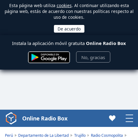
Esta página web utiliza
cookies
. Al continuar utilizando esta
página web, estás de acuerdo con nuestras políticas respecto al
uso de cookies.
Instala la aplicación móvil gratuita
Online Radio Box
No, gracias
Online Radio Box
Video
Player
is
Perú
Departamento de La Libertad
Trujillo
Radio Cosmopolita