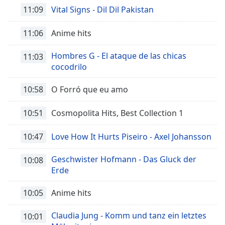
11:09
Vital Signs - Dil Dil Pakistan
Opacity
11:06
Anime hits
Caption
Hombres G - El ataque de las chicas
11:03
Area
cocodrilo
Background
Color
10:58
O Forró que eu amo
10:51
Cosmopolita Hits, Best Collection 1
Opacity
10:47
Love How It Hurts Piseiro - Axel Johansson
Font
Size
Geschwister Hofmann - Das Gluck der
10:08
Erde
Text
10:05
Anime hits
Edge
Style
Claudia Jung - Komm und tanz ein letztes
10:01