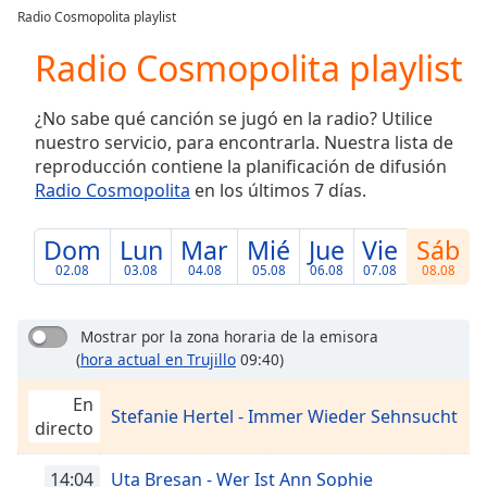
loading.
Radio Cosmopolita playlist
Play
Video
Radio Cosmopolita playlist
Play
Skip
¿No sabe qué canción se jugó en la radio? Utilice
Backward
nuestro servicio, para encontrarla. Nuestra lista de
Skip
Forward
reproducción contiene la planificación de difusión
Mute
Radio Cosmopolita
en los últimos 7 días.
Current
Time
0:00
Dom
Lun
Mar
Mié
Jue
Vie
Sáb
/
02.08
03.08
04.08
05.08
06.08
07.08
08.08
Duration
-:-
Loaded
:
0.00%
Mostrar por la zona horaria de la emisora
Stream
(
hora actual en Trujillo
09:40)
Type
LIVE
En
Seek to
Stefanie Hertel - Immer Wieder Sehnsucht
live,
directo
currently
behind
live
LIVE
14:04
Uta Bresan - Wer Ist Ann Sophie