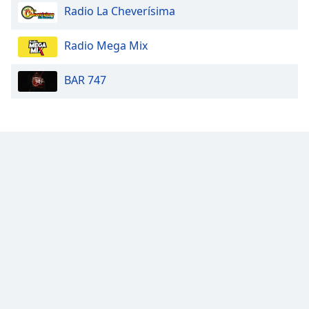
Radio La Cheverísima
Opacity
Radio Mega Mix
Caption
BAR 747
Area
Background
Color
Opacity
Font
Size
Text
Edge
Style