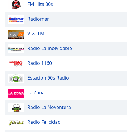
of
FM Hits 80s
dialog
window.
Radiomar
Escape
will
Viva FM
cancel
and
close
Radio La Inolvidable
the
window.
Radio 1160
Text
Estacion 90s Radio
Color
La Zona
Opacity
Radio La Noventera
Text
Background
Radio Felicidad
Color