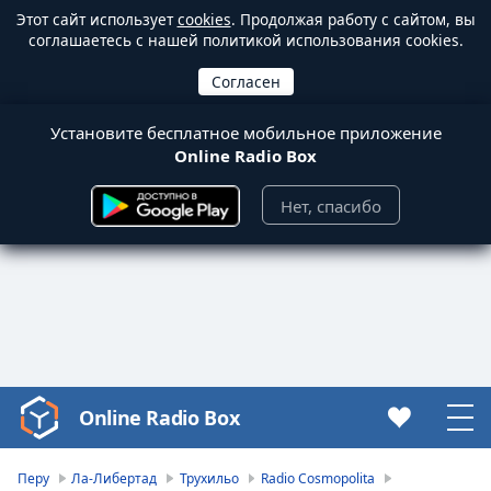
Этот сайт использует
cookies
. Продолжая работу с сайтом, вы
соглашаетесь с нашей политикой использования cookies.
Установите бесплатное мобильное приложение
Online Radio Box
Нет, спасибо
Online Radio Box
Video
Player
is
Перу
Ла-Либертад
Трухильо
Radio Cosmopolita