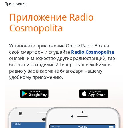
loading.
Приложение
Play
Video
Приложение Radio
Play
Cosmopolita
Skip
Backward
Skip
Forward
Установите приложение Online Radio Box на
Mute
свой смартфон и слушайте
Radio Cosmopolita
Current
онлайн и множество других радиостанций, где
Time
0:00
бы вы ни находились! Теперь ваше любимое
/
радио у вас в кармане благодаря нашему
Duration
-:-
удобному приложению.
Loaded
:
0.00%
Stream
Type
LIVE
Seek to
live,
currently
behind
live
LIVE