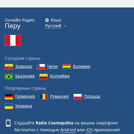
Font
Family
Онлайн Радио
Язык:
Перу
Русский
Reset
Done
Close
Modal
Dialog
End
Соседние страны
of
Эквадор
Чили
Боливия
dialog
Бразилия
Колумбия
window.
Популярные страны
Германия
Румыния
Польша
Украина
Слушайте
Radio Cosmopolita
на вашем смартфоне
бесплатно с помощью
Android
или
iOS
приложения!