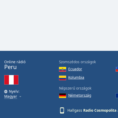
Audio
Track
Picture-
in-
Picture
Fullscreen
This
is
a
modal
window.
Online rádió
Szomszédos országok
Peru
Ecuador
Beginning
of
Kolumbia
dialog
Népszerű országok
window.
Nyelv:
Escape
Németország
Magyar
will
cancel
Hallgass
Radio Cosmopolita
and
close