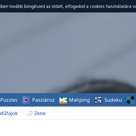
ben tovább böngészed az oldalt, elfogadod a cookies használatára v
Puzzles
Pasziánsz
Mahjong
Sudoku
Műfajok
Zene