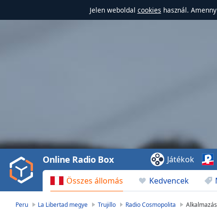
Jelen weboldal
cookies
használ. Amennyi
Video
Player
is
loading.
Play
Video
Online Radio Box
Játékok
Play
Skip
Összes állomás
Kedvencek
Backward
Skip
Forward
Peru
La Libertad megye
Trujillo
Radio Cosmopolita
Alkalmazás
Mute