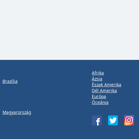
Afrika
Ázsia
Brazília
Észak Amerika
Dél Amerika
Európa
Óceánia
Magyarország