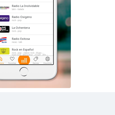
Radio La Inolvidable
latin
balada
Radio Oxigeno
rock
pop
La Ochentera
rock
pop
Radio Exitosa
news
talk
Rock en Español
rock
pop
classic rock
blues
hard rock
alternative
top40
90s
80s
reggae
alternative rock
spanish
Radio RPP Noticias
news
talk
Radio 1160
rock
pop
spanish
hits