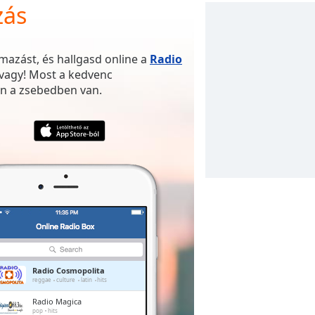
zás
mazást, és hallgasd online a
Radio
 vagy! Most a kedvenc
n a zsebedben van.
Radio Cosmopolita
reggae
culture
latin
hits
Radio Magica
pop
hits