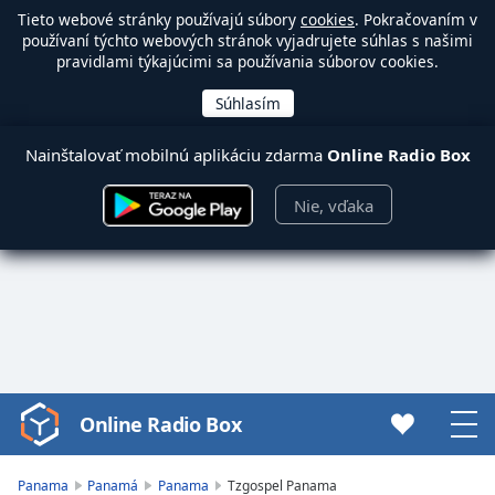
Tieto webové stránky používajú súbory
cookies
. Pokračovaním v
používaní týchto webových stránok vyjadrujete súhlas s našimi
pravidlami týkajúcimi sa používania súborov cookies.
Nainštalovať mobilnú aplikáciu zdarma
Online Radio Box
Nie, vďaka
Online Radio Box
Video
Player
is
Panama
Panamá
Panama
Tzgospel Panama