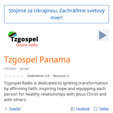
loading.
Play
Stojíme za Ukrajinou. Zachráňme svetový
Video
mier!
Play
Skip
Backward
Skip
Forward
Mute
Current
Time
0:00
Tzgospel Panama
/
Duration
-:-
christian
gospel
Loaded
:
0.00%
Hodnotenie:
0.0
Recenzie
:
0
Stream
Tzgospel Radio is dedicated to igniting transformation
Type
LIVE
by affirming faith, inspiring hope and equipping each
Seek to
person for healthy relationships with Jesus Christ and
live,
with others.
currently
behind
live
LIVE
Español