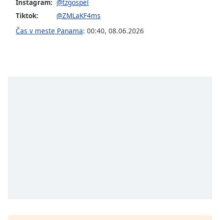
opens
Instagram:
@tzgospel
subtitles
Tiktok:
@ZMLaKF4ms
settings
Čas v meste Panama
:
00:40
,
08.06.2026
dialog
subtitles
off
,
selected
Audio
Track
Picture-
in-
Picture
Fullscreen
This
is
a
modal
window.
Beginning