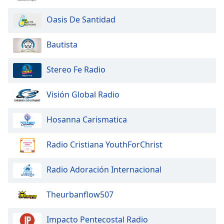
Oasis De Santidad
Opacity
Bautista
Caption
Area
Stereo Fe Radio
Background
Color
Visión Global Radio
Opacity
Hosanna Carismatica
Font
Radio Cristiana YouthForChrist
Size
Radio Adoración Internacional
Text
Edge
Theurbanflow507
Style
Impacto Pentecostal Radio