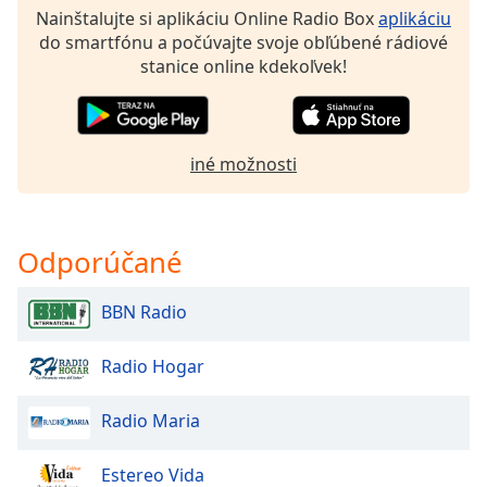
of
Nainštalujte si aplikáciu Online Radio Box
aplikáciu
dialog
do smartfónu a počúvajte svoje obľúbené rádiové
window.
stanice online kdekoľvek!
Escape
will
cancel
and
iné možnosti
close
the
window.
Odporúčané
Text
Color
BBN Radio
Opacity
Radio Hogar
Radio Maria
Text
Background
Color
Estereo Vida