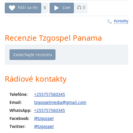
Remaining
Time
-
Páči sa mi
8
Live
0
-:-
Kontakty
1x
Playback
Recenzie Tzgospel Panama
Rate
Chapters
Chapters
Descriptions
Rádiové kontakty
descriptions
off
,
Telefóne:
+255757560345
selected
Email:
tzgospelmedia@gmail.com
Subtitles
WhatsApp:
+255757560345
Facebook:
@tzgospel
subtitles
settings
,
Twitter:
@tzgospel