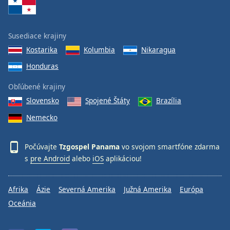
Susediace krajiny
Kostarika
Kolumbia
Nikaragua
Honduras
Obľúbené krajiny
Slovensko
Spojené Štáty
Brazília
Nemecko
Počúvajte
Tzgospel Panama
vo svojom smartfóne zdarma
s
pre Android
alebo
iOS
aplikáciou!
Afrika
Ázie
Severná Amerika
Južná Amerika
Európa
Oceánia