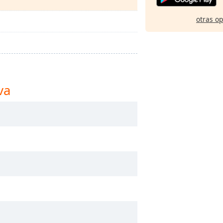
otras o
va