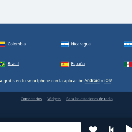
Colombia
Nicaragua
Brasil
España
va
gratis en tu smartphone con la aplicación
Android
o
iOS
!
Comentarios
Widgets
Para las estaciones de radio