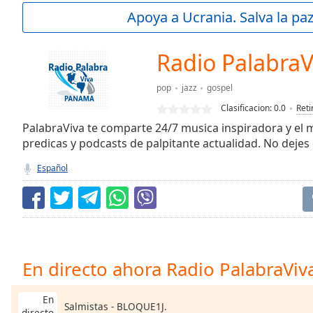
Current
Apoya a Ucrania. Salva la pa
Time
0:00
/
Duration
-:-
Radio PalabraV
Loaded
:
0.00%
pop
jazz
gospel
0:00
Clasificacion:
0.0
Reti
Stream
Type
PalabraViva te comparte 24/7 musica inspiradora y el 
LIVE
predicas y podcasts de palpitante actualidad. No dejes
Seek to
live,
currently
Español
behind
live
LIVE
Remaining
Time
-
-:-
1x
En directo ahora Radio PalabraViv
Playback
Rate
En
Salmistas - BLOQUE1J.
directo