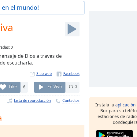
z en el mundo!
iva
radas
:
0
mensaje de Dios a traves de
 de escucharla.
Sitio web
Like
6
En Vivo
0
Lista de reproducción
Contactos
Instala la
aplicación
Box para su teléf
a
estaciones de radio
dondequiera