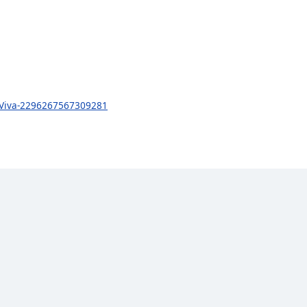
aViva-2296267567309281