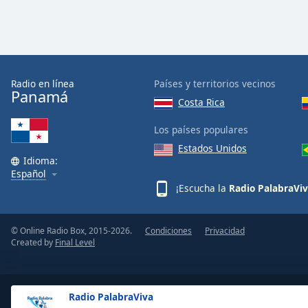
Color
Opacity
Font
Radio en línea
Países y territorios vecinos
Panamá
Size
Costa Rica
Los países populares
Text
Estados Unidos
Edge
Idioma:
Style
Español
¡Escucha la
Radio PalabraVi
Font
Family
© Online Radio Box, 2015-2026.
Condiciones
Privacidad
Created by
Final Level
Reset
Done
Radio PalabraViva
Close
Modal