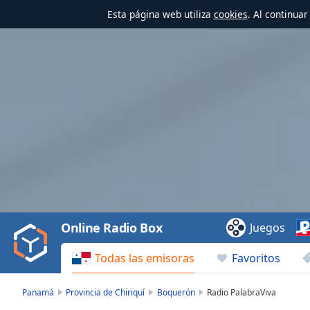
Esta página web utiliza
cookies
. Al continua
Video
Player
is
loading.
Play
Video
Online Radio Box
Juegos
Play
Skip
Todas las emisoras
Favoritos
Backward
Skip
Forward
Panamá
Provincia de Chiriquí
Boquerón
Radio PalabraViva
Mute