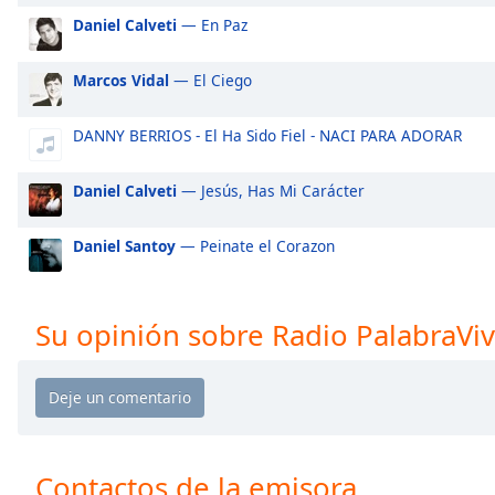
Audio
Daniel Calveti
— En Paz
Track
Picture-
Marcos Vidal
— El Ciego
in-
Picture
Fullscreen
DANNY BERRIOS - El Ha Sido Fiel - NACI PARA ADORAR
This
is
Daniel Calveti
— Jesús, Has Mi Carácter
a
modal
Daniel Santoy
— Peinate el Corazon
window.
Beginning
of
Su opinión sobre Radio PalabraVi
dialog
window.
Escape
will
cancel
and
Contactos de la emisora
close