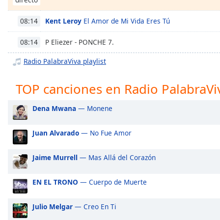
Chapters
Chapters
Kent Leroy
El Amor de Mi Vida Eres Tú
08:14
Descriptions
P Eliezer - PONCHE 7.
08:14
descriptions
Radio PalabraViva playlist
off
,
selected
TOP canciones en Radio PalabraVi
Subtitles
Dena Mwana
— Monene
subtitles
settings
,
Juan Alvarado
— No Fue Amor
opens
subtitles
Jaime Murrell
— Mas Allá del Corazón
settings
dialog
EN EL TRONO
— Cuerpo de Muerte
subtitles
off
,
selected
Julio Melgar
— Creo En Ti