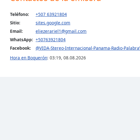
the
window.
Teléfono:
+507 63921804
Sitio:
sites.google.com
Text
Email:
eliezerariel1@gmail.com
Color
WhatsApp:
+50763921804
Facebook:
@VIDA-Stereo-Internacional-Panama-Radio-Palabr
Opacity
Hora en Boquerón
:
03:19
,
08.08.2026
Text
Background
Color
Opacity
Caption
Area
Background