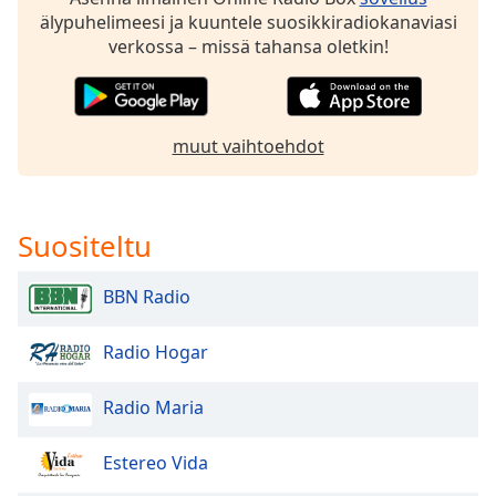
dialog
älypuhelimeesi ja kuuntele suosikkiradiokanaviasi
window.
verkossa – missä tahansa oletkin!
Escape
will
cancel
and
muut vaihtoehdot
close
the
window.
Suositeltu
Text
Color
BBN Radio
Opacity
Radio Hogar
Radio Maria
Text
Background
Color
Estereo Vida