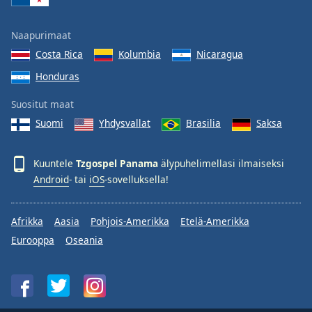
Naapurimaat
Costa Rica
Kolumbia
Nicaragua
Honduras
Suositut maat
Suomi
Yhdysvallat
Brasilia
Saksa
Kuuntele
Tzgospel Panama
älypuhelimellasi ilmaiseksi
Android
- tai
iOS
-sovelluksella!
Afrikka
Aasia
Pohjois-Amerikka
Etelä-Amerikka
Eurooppa
Oseania