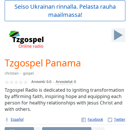
Play
Seiso Ukrainan rinnalla. Pelasta rauha
Video
maailmassa!
Play
Skip
Backward
Skip
Forward
Mute
Current
Time
0:00
Tzgospel Panama
/
Duration
-:-
christian
gospel
Loaded
:
0.00%
Arviointi:
0.0
Arvostelut
:
0
Stream
Tzgospel Radio is dedicated to igniting transformation
Type
LIVE
by affirming faith, inspiring hope and equipping each
Seek to
person for healthy relationships with Jesus Christ and
live,
with others.
currently
behind
live
LIVE
Español
Remaining