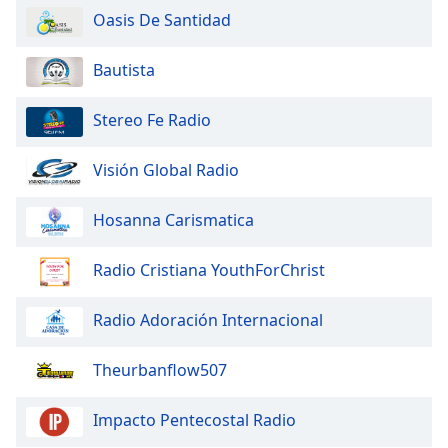
Oasis De Santidad
Opacity
Bautista
Caption
Area
Stereo Fe Radio
Background
Color
Visión Global Radio
Opacity
Hosanna Carismatica
Font
Radio Cristiana YouthForChrist
Size
Radio Adoración Internacional
Text
Edge
Theurbanflow507
Style
Impacto Pentecostal Radio
Font