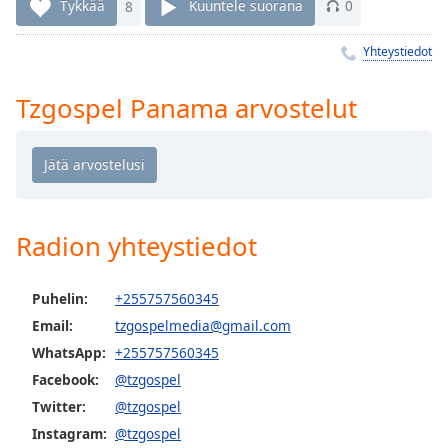
Time
-
Tykkää
8
Kuuntele suorana
0
-:-
Yhteystiedot
1x
Playback
Tzgospel Panama arvostelut
Rate
Chapters
Chapters
Descriptions
Radion yhteystiedot
descriptions
off
,
Puhelin:
+255757560345
selected
Email:
tzgospelmedia@gmail.com
Subtitles
WhatsApp:
+255757560345
Facebook:
@tzgospel
subtitles
settings
,
Twitter:
@tzgospel
opens
Instagram:
@tzgospel