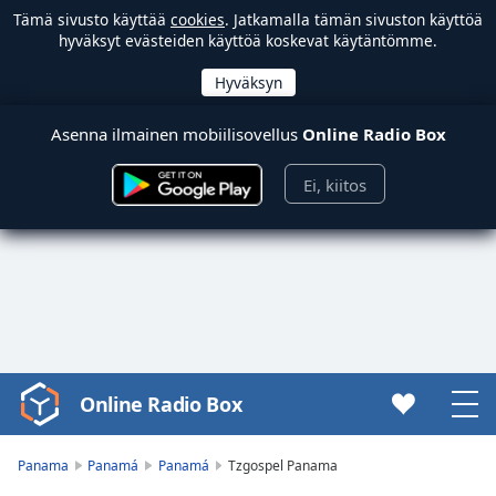
Tämä sivusto käyttää
cookies
. Jatkamalla tämän sivuston käyttöä
hyväksyt evästeiden käyttöä koskevat käytäntömme.
Asenna ilmainen mobiilisovellus
Online Radio Box
Ei, kiitos
Online Radio Box
Video
Player
is
Panama
Panamá
Panamá
Tzgospel Panama
loading.