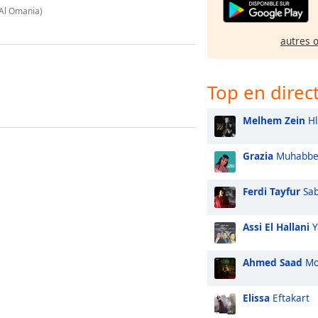
Al Omania)
autres 
Top en direc
Melhem Zein
Hl
Grazia
Muhabbe
Ferdi Tayfur
Sab
Assi El Hallani
Y
Ahmed Saad
Mo
Elissa
Eftakart