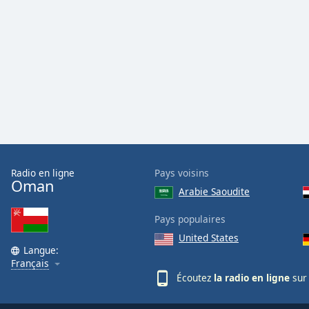
Color
Opacity
Font
Size
Text
Edge
Style
Radio en ligne
Pays voisins
Oman
Arabie Saoudite
Font
Pays populaires
Family
United States
Langue:
Français
Reset
Écoutez
la radio en ligne
sur 
Done
Close
Modal