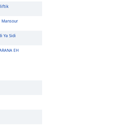
iftik
i Mansour
i Ya Sidi
RANA EH