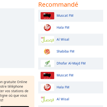
Recommandé
Muscat FM
Hala FM
Al Wisal
Shabiba FM
Dhofar Al-Majd FM
Muscat FM
ion gratuite Online
votre téléphone
Hala FM
uter vos stations de
 ligne où que vous
Al Wisal
ez!