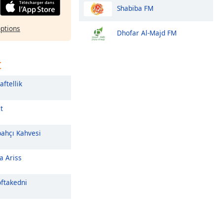
Shabiba FM
options
Dhofar Al-Majd FM
t
aftellik
t
ahçı Kahvesi
a Ariss
ftakedni