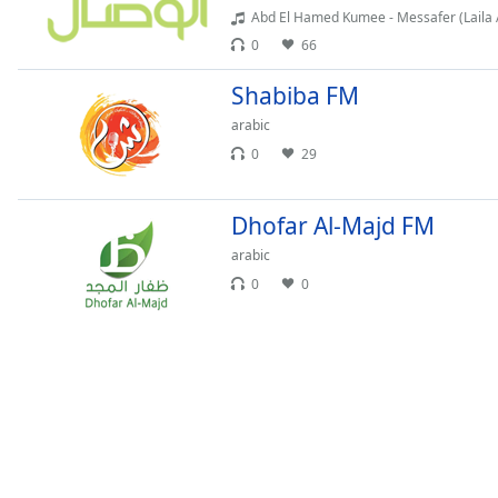
Chapters
Abd El Hamed Kumee - Messafer (Laila 
Chapters
0
66
Shabiba FM
Descriptions
arabic
descriptions
0
29
off
,
selected
Dhofar Al-Majd FM
Subtitles
arabic
subtitles
0
0
settings
,
opens
subtitles
settings
dialog
subtitles
off
,
selected