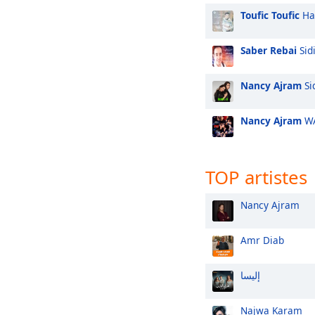
Toufic Toufic
Hal
Saber Rebai
Sid
Nancy Ajram
Sid
Nancy Ajram
WA
TOP artistes
Nancy Ajram
Amr Diab
إليسا
Najwa Karam