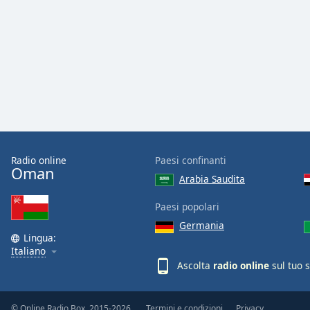
Color
Opacity
Font
Size
Text
Edge
Radio online
Paesi confinanti
Style
Oman
Arabia Saudita
Paesi popolari
Font
Family
Germania
Lingua:
Italiano
Ascolta
radio online
sul tuo 
Reset
Done
Close
© Online Radio Box, 2015-2026.
Termini e condizioni
Privacy
Modal