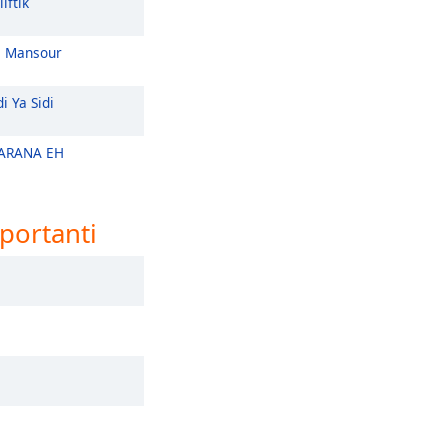
iftik
i Mansour
i Ya Sidi
RANA EH
mportanti