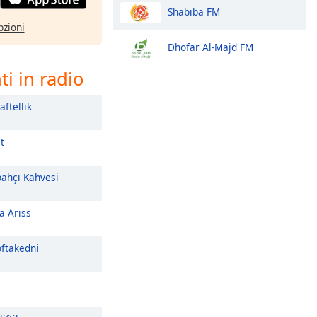
Shabiba FM
pzioni
Dhofar Al-Majd FM
i in radio
aftellik
t
ahçı Kahvesi
a Ariss
ftakedni