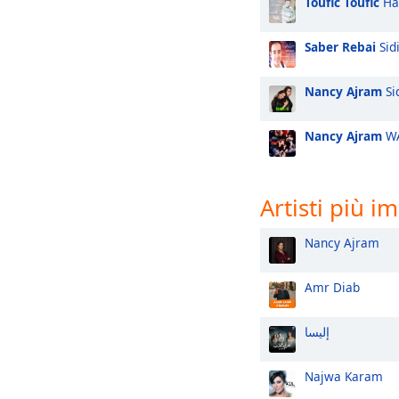
Toufic Toufic
Hal
Saber Rebai
Sid
Nancy Ajram
Sid
Nancy Ajram
WA
Artisti più i
Nancy Ajram
Amr Diab
إليسا
Najwa Karam