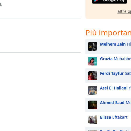
k
altre o
Più important
Melhem Zein
Hl
Grazia
Muhabbe
Ferdi Tayfur
Sab
Assi El Hallani
Y
Ahmed Saad
Mo
Elissa
Eftakart