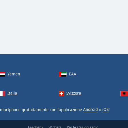
Yemen
EAA
Italia
Svizzera
smartphone gratuitamente con l’applicazione
Android
o
iOS
!
Feedback
Widgets
Per le stazioni radio