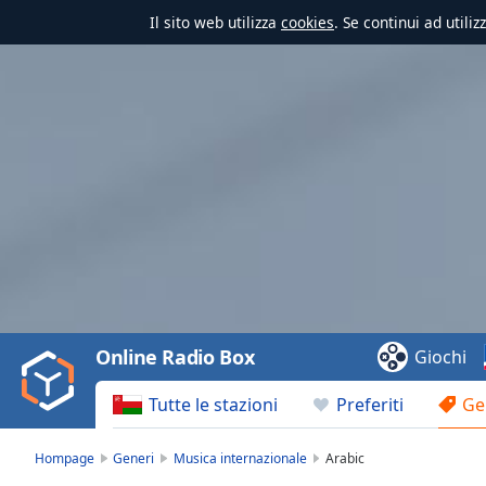
Il sito web utilizza
cookies
. Se continui ad utili
Video
Player
is
loading.
Play
Video
Online Radio Box
Giochi
Play
Skip
Tutte le stazioni
Preferiti
Ge
Backward
Skip
Forward
Hompage
Generi
Musica internazionale
Arabic
Mute