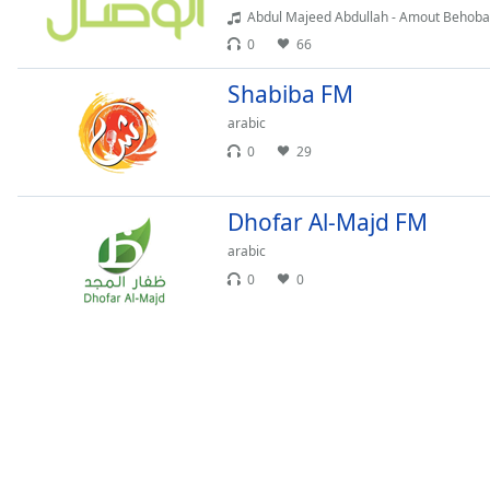
Chapters
Abdul Majeed Abdullah - Amout Behoba
Chapters
0
66
Shabiba FM
Descriptions
arabic
descriptions
0
29
off
,
selected
Dhofar Al-Majd FM
Subtitles
arabic
subtitles
0
0
settings
,
opens
subtitles
settings
dialog
subtitles
off
,
selected