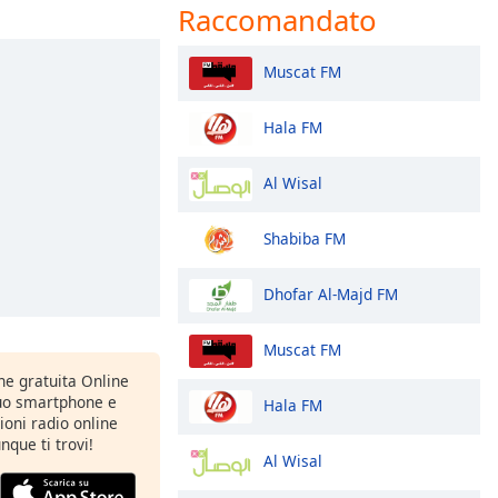
Raccomandato
Muscat FM
Hala FM
Al Wisal
Shabiba FM
Dhofar Al-Majd FM
Muscat FM
one gratuita Online
tuo smartphone e
Hala FM
zioni radio online
nque ti trovi!
Al Wisal