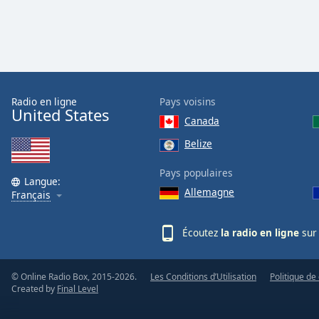
Audio
Track
Picture-
in-
Picture
Fullscreen
This
Radio en ligne
Pays voisins
United States
is
Canada
a
modal
Belize
window.
Pays populaires
Langue:
Allemagne
Beginning
Français
of
dialog
Écoutez
la radio en ligne
sur 
window.
Escape
will
© Online Radio Box, 2015-2026.
Les Conditions d’Utilisation
Politique de 
cancel
Created by
Final Level
and
close