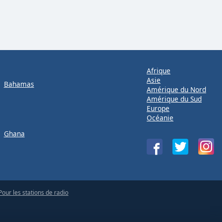
Afrique
Asie
Bahamas
Amérique du Nord
Amérique du Sud
Europe
Océanie
Ghana
Pour les stations de radio