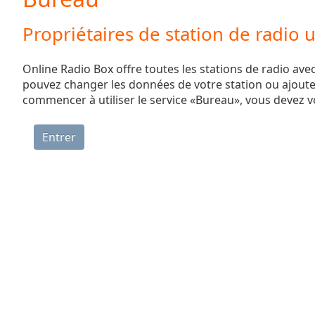
Current
Time
0:00
Propriétaires de station de radio
/
Duration
-:-
Loaded
:
Online Radio Box offre toutes les stations de radio avec
0.00%
pouvez changer les données de votre station ou ajoute
0:00
commencer à utiliser le service «Bureau», vous devez 
Stream
Type
LIVE
Seek to
live,
currently
behind
live
LIVE
Remaining
Time
-
-:-
1x
Playback
Rate