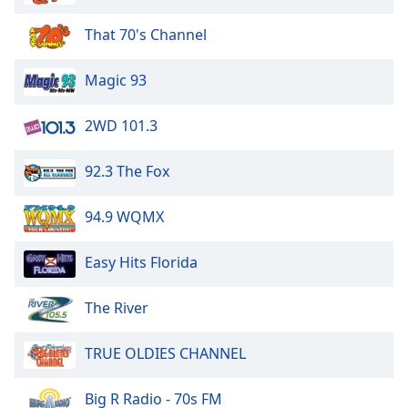
subtitles
settings
That 70's Channel
dialog
subtitles
Magic 93
off
,
selected
2WD 101.3
Audio
Track
92.3 The Fox
Picture-
in-
94.9 WQMX
Picture
Fullscreen
This
Easy Hits Florida
is
a
The River
modal
window.
TRUE OLDIES CHANNEL
Beginning
of
Big R Radio - 70s FM