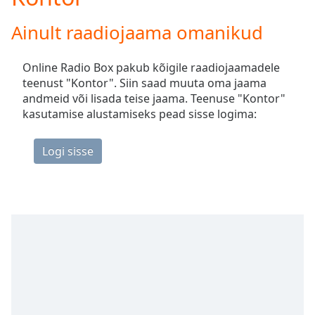
Play
Video
Ainult raadiojaama omanikud
Play
Skip
Backward
Online Radio Box pakub kõigile raadiojaamadele
Skip
teenust "Kontor". Siin saad muuta oma jaama
Forward
andmeid või lisada teise jaama. Teenuse "Kontor"
Mute
kasutamise alustamiseks pead sisse logima:
Current
Time
0:00
/
Duration
-:-
Loaded
:
0.00%
Stream
Type
LIVE
Seek to
live,
currently
behind
live
LIVE
Remaining