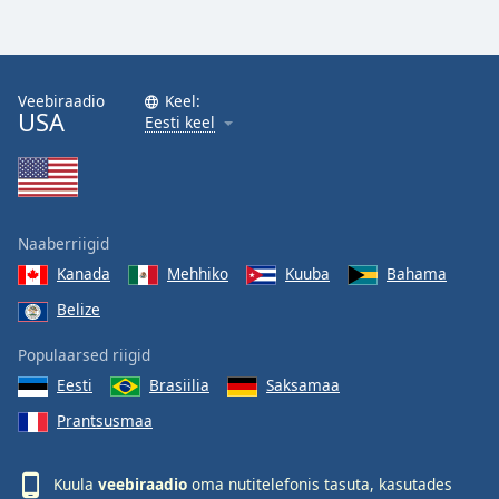
Opacity
Caption
Veebiraadio
Keel:
Area
USA
Eesti keel
Background
Color
Opacity
Naaberriigid
Kanada
Mehhiko
Kuuba
Bahama
Font
Belize
Size
Populaarsed riigid
Text
Eesti
Brasiilia
Saksamaa
Edge
Prantsusmaa
Style
Kuula
veebiraadio
oma nutitelefonis tasuta, kasutades
Font