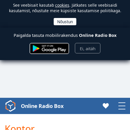
See veebisait kasutab
cookies
. Jätkates selle veebisaidi
kasutamist, nõustute meie küpsiste kasutamise poliitikaga.
Paigalda tasuta mobiilirakendus
Online Radio Box
Ei, aitäh
Online Radio Box
Video
Player
is
Kontor
loading.