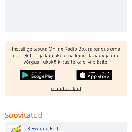
Time
-
-:-
1x
Playback
Rate
Chapters
Installige tasuta Online Radio Box rakendus oma
Chapters
nutitelefoni ja kuulake oma lemmikraadiojaamu
võrgus - ükskõik kus te ka ei viibiksite!
Descriptions
descriptions
off
,
muud valikud
selected
Subtitles
Soovitatud
subtitles
settings
,
opens
Rewound Radio